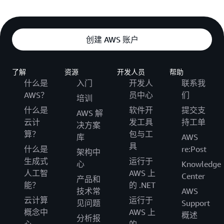
创建 AWS 账户
了解
资源
开发人员
帮助
什么是
入门
开发人
联系我
AWS？
员中心
们
培训
什么是
软件开
提交支
AWS 解
云计
发工具
持工单
决方案
算？
包与工
库
AWS
具
什么是
re:Post
架构中
生成式
运行于
心
Knowledge
人工智
AWS 上
Center
产品和
能？
的 .NET
技术常
AWS
云计算
运行于
见问题
Support
概念中
AWS 上
概述
分析报