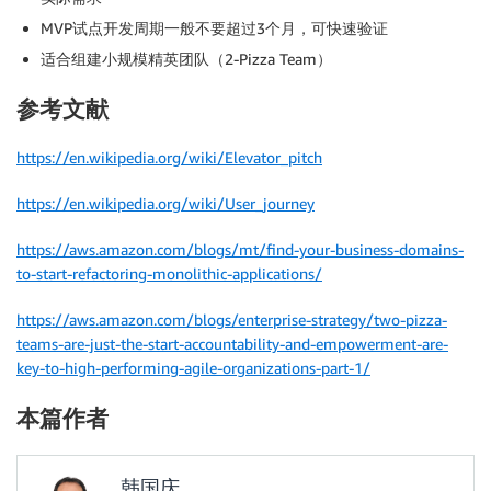
MVP试点开发周期一般不要超过3个月，可快速验证
适合组建小规模精英团队（2-Pizza Team）
参考文献
https://en.wikipedia.org/wiki/Elevator_pitch
https://en.wikipedia.org/wiki/User_journey
https://aws.amazon.com/blogs/mt/find-your-business-domains-
to-start-refactoring-monolithic-applications/
https://aws.amazon.com/blogs/enterprise-strategy/two-pizza-
teams-are-just-the-start-accountability-and-empowerment-are-
key-to-high-performing-agile-organizations-part-1/
本篇作者
韩国庆