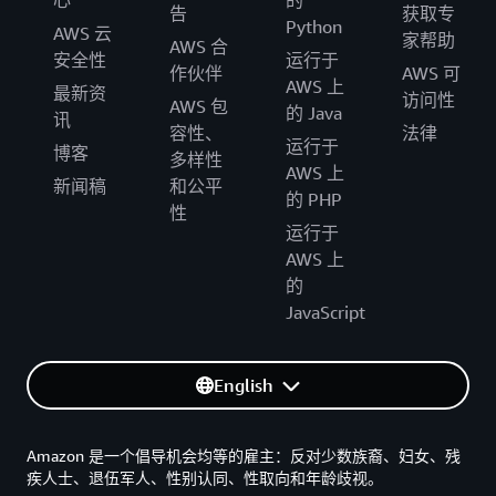
心
的
告
获取专
Python
AWS 云
家帮助
AWS 合
安全性
运行于
作伙伴
AWS 可
AWS 上
最新资
访问性
AWS 包
的 Java
讯
容性、
法律
运行于
博客
多样性
AWS 上
新闻稿
和公平
的 PHP
性
运行于
AWS 上
的
JavaScript
English
Amazon 是一个倡导机会均等的雇主：反对少数族裔、妇女、残
疾人士、退伍军人、性别认同、性取向和年龄歧视。