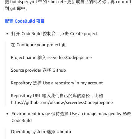
把 buildspec.yml 中的 <bucket> 更新成自己的桶名称，再 commit
到 git 库中。
配置 CodeBuild 项目
打开 CodeBuild 控制台，点击 Create project。
在 Configure your project 页
Project name 输入 serverlessCodepipeline
Source provider 选择 Github
Repository 选择 Use a repository in my account
Repository URL 输入我们自己的库的路径，比如
https://github.com/xfsnow/serverlessCodepipepline
Environment image 保持选择 Use an image managed by AWS
CodeBuild
Operating system 选择 Ubuntu