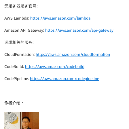
无服务器服务官网:
AWS Lambda:
https://aws.amazon.com/lambda
Amazon API Gateway:
https://aws.amazon.com/api-gateway
运维相关的服务:
CloudFormation:
https://aws.amazon.com/cloudformation
CodeBuild:
https://aws.amaz.com/codebuild
CodePipeline:
https://aws.amazon.com/codepipeline
作者介绍：