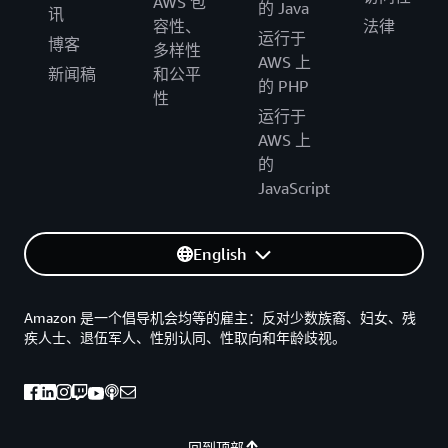
AWS 包
的 Java
讯
容性、
法律
运行于
博客
多样性
AWS 上
新闻稿
和公平
的 PHP
性
运行于
AWS 上
的
JavaScript
English
Amazon 是一个倡导机会均等的雇主：反对少数族裔、妇女、残
疾人士、退伍军人、性别认同、性取向和年龄歧视。
回到顶部