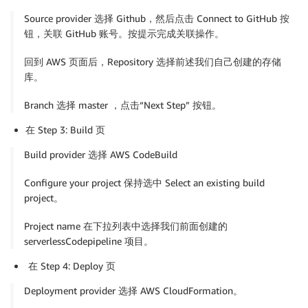
Source provider 选择 Github，然后点击 Connect to GitHub 按
"arn:aws:s3:::codepipeline*"
钮，关联 GitHub 账号。按提示完成关联操作。
]
,
回到 AWS 页面后，Repository 选择前述我们自己创建的存储
库。
"Effect"
:
"Allow"
Branch 选择 master ，点击“Next Step” 按钮。
}
,
在 Step 3: Build 页
{
Build provider 选择 AWS CodeBuild
"Action"
:
[
Configure your project 保持选中 Select an existing build
project。
"lambda:*"
Project name 在下拉列表中选择我们前面创建的
]
,
serverlessCodepipeline 项目。
"Resource"
:
[
在 Step 4: Deploy 页
"arn:aws:lambda:region:account-id:fu
Deployment provider 选择 AWS CloudFormation。