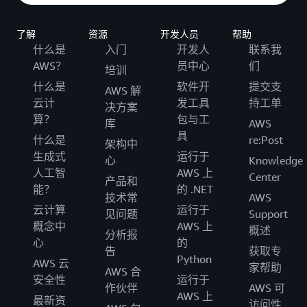
了解
资源
开发人员
帮助
什么是
入门
开发人
联系我
AWS？
员中心
们
培训
什么是
软件开
提交支
AWS 解
云计
发工具
持工单
决方案
算？
包与工
库
AWS
具
什么是
re:Post
架构中
生成式
运行于
心
Knowledge
人工智
AWS 上
Center
产品和
能？
的 .NET
技术常
AWS
云计算
运行于
见问题
Support
概念中
AWS 上
概述
分析报
心
的
告
获取专
Python
AWS 云
家帮助
AWS 合
安全性
运行于
作伙伴
AWS 可
AWS 上
最新资
访问性