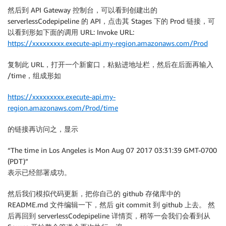
}
,
然后到 API Gateway 控制台，可以看到创建出的
serverlessCodepipeline 的 API，点击其 Stages 下的 Prod 链接，可
{
以看到形如下面的调用 URL: Invoke URL:
https://xxxxxxxxx.execute-api.my-region.amazonaws.com/Prod
"Action"
:
[
复制此 URL，打开一个新窗口，粘贴进地址栏，然后在后面再输入
"iam:PassRole"
/time，组成形如
]
,
https://xxxxxxxxx.execute-api.my-
region.amazonaws.com/Prod/time
"Resource"
:
[
的链接再访问之，显示
"*"
“The time in Los Angeles is Mon Aug 07 2017 03:31:39 GMT-0700
]
,
(PDT)”
表示已经部署成功。
"Effect"
:
"Allow"
然后我们模拟代码更新，把你自己的 github 存储库中的
}
,
README.md 文件编辑一下，然后 git commit 到 github 上去。 然
后再回到 serverlessCodepipeline 详情页，稍等一会我们会看到从
{