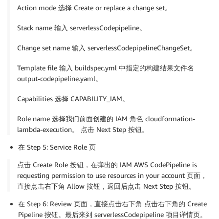
]
,
Action mode 选择 Create or replace a change set。
"Effect"
:
"Allow"
Stack name 输入 serverlessCodepipeline。
}
,
Change set name 输入 serverlessCodepipelineChangeSet。
{
Template file 输入 buildspec.yml 中指定的构建结果文件名
output-codepipeline.yaml。
"Action"
:
[
Capabilities 选择 CAPABILITY_IAM。
"apigateway:*"
Role name 选择我们前面创建的 IAM 角色 cloudformation-
]
,
lambda-execution。 点击 Next Step 按钮。
在 Step 5: Service Role 页
"Resource"
:
[
点击 Create Role 按钮，在弹出的 IAM AWS CodePipeline is
"arn:aws:apigateway:region::*"
requesting permission to use resources in your account 页面，
直接点击右下角 Allow 按钮，返回后点击 Next Step 按钮。
]
,
在 Step 6: Review 页面，直接点击右下角 点击右下角的 Create
"Effect"
:
"Allow"
Pipeline 按钮。最后来到 serverlessCodepipeline 项目详情页。