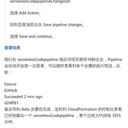
serverlessCodepipelineChangeSet。
}
,
选择 Add Action。
{
回到页面顶部点击 Save pipeline changes。
"Action"
:
[
选择 Save and continue。
"iam:AttachRolePolicy"
,
查看结果
"iam:DetachRolePolicy"
我们在 serverlessCodepipeline 项目详情页稍等10秒左右，Pipeline
会自动开始第一次部署。可以随时查看到各个步骤的执行情况，比
]
,
如：
"Resource"
:
[
Source
GitHub
"arn:aws:iam::account-id:role/*"
Succeeded 2 min ago
d24ff81
]
,
最后等到 Beta 步骤也完成，这时到 CloudFormation 的控制台查看
已经创建出一个 serverlessCodepipeline ，整个过程大约持续 3到5
"Effect"
:
"Allow"
分钟。