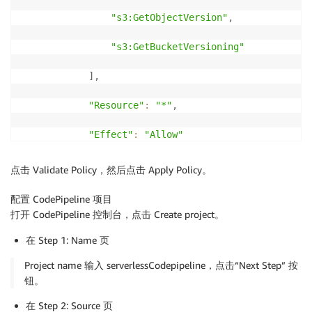
"s3:GetObjectVersion"
,
"s3:GetBucketVersioning"
]
,
"Resource"
:
"*"
,
"Effect"
:
"Allow"
}
,
点击 Validate Policy，然后点击 Apply Policy。
{
配置 CodePipeline 项目
打开 CodePipeline 控制台，点击 Create project。
"Action"
:
[
在 Step 1: Name 页
"s3:PutObject"
Project name 输入 serverlessCodepipeline，点击“Next Step” 按
钮。
]
,
在 Step 2: Source 页
"Resource"
:
[