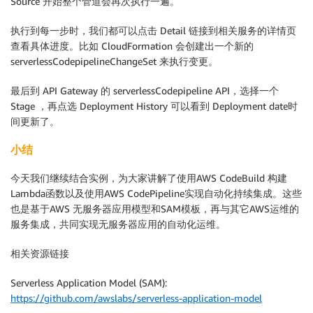
Source 开始整个管道会再次执行一遍。
"Action"
:
[
执行到每一步时，我们都可以点击 Detail 链接到相关服务的详情页
查看具体进度。比如 CloudFormation 会创建出一个新的
"cloudformation:CreateChangeSet"
serverlessCodepipelineChangeSet 来执行变更。
]
,
最后到 API Gateway 的 serverlessCodepipeline API，选择一个
"Resource"
:
[
Stage ，再点选 Deployment History 可以看到 Deployment date时
间更新了。
"arn:aws:cloudformation:region:aws:t
小结
]
,
今天我们继续结合实例，为大家讲解了使用AWS CodeBuild 构建
Lambda函数以及使用AWS CodePipeline实现自动化持续集成。这些
"Effect"
:
"Allow"
也是基于AWS 无服务器应用模型和SAM模板，再与其它AWS运维的
}
服务集成，共同实现无服务器应用的自动化运维。
]
,
相关资源链接
"Version"
:
"2012-10-17"
Serverless Application Model (SAM):
https://github.com/awslabs/serverless-application-model
}