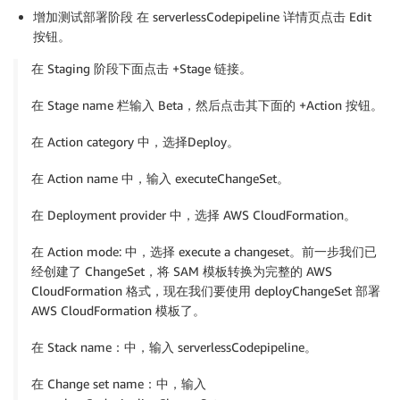
增加测试部署阶段 在 serverlessCodepipeline 详情页点击 Edit
}
,
按钮。
{
在 Staging 阶段下面点击 +Stage 链接。
"Action"
:
[
在 Stage name 栏输入 Beta，然后点击其下面的 +Action 按钮。
"iam:GetRole"
,
在 Action category 中，选择Deploy。
"iam:CreateRole"
,
在 Action name 中，输入 executeChangeSet。
"iam:DeleteRole"
在 Deployment provider 中，选择 AWS CloudFormation。
]
,
在 Action mode: 中，选择 execute a changeset。前一步我们已
经创建了 ChangeSet，将 SAM 模板转换为完整的 AWS
"Resource"
:
[
CloudFormation 格式，现在我们要使用 deployChangeSet 部署
AWS CloudFormation 模板了。
"arn:aws:iam::account-id:role/*"
在 Stack name：中，输入 serverlessCodepipeline。
]
,
在 Change set name：中，输入
"Effect"
:
"Allow"