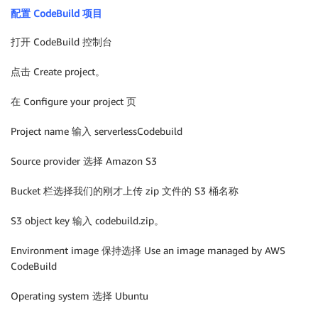
配置 CodeBuild 项目
打开 CodeBuild 控制台
点击 Create project。
在 Configure your project 页
Project name 输入 serverlessCodebuild
Source provider 选择 Amazon S3
Bucket 栏选择我们的刚才上传 zip 文件的 S3 桶名称
S3 object key 输入 codebuild.zip。
Environment image 保持选择 Use an image managed by AWS
CodeBuild
Operating system 选择 Ubuntu