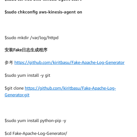
}

$sudo chkconfig aws-kinesis-agent on
]

$sudo mkdir /var/log/httpd
}

安装Fake日志生成程序
]

参考
https://github.com/kiritbasu/Fake-Apache-Log-Generator
}
$sudo yum install -y git
$git clone
https://github.com/kiritbasu/Fake-Apache-Log-
Generator.git
$sudo yum install python-pip -y
$cd Fake-Apache-Log-Generator/