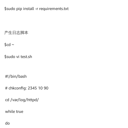
$sudo pip install -r requirements.txt
产生日志脚本
$cd ~
$sudo vi test.sh
#!/bin/bash
# chkconfig: 2345 10 90
cd /var/log/httpd/
while true
do