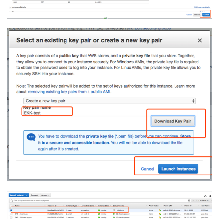
"SinkType": "KinesisFirehose",

"StreamName": "EKK-LogFirehose-iislog",

"Region": "cn-north-1",

"QueueType": "file"

}

],

"Pipes": [

{

"Id": "PerformanceCounterToCloudWatch",

"SourceRef": "PerformanceCounter",

"SinkRef": "WindowsLogKinesisFirehoseSink"
