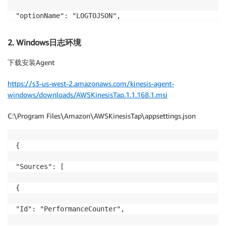
"optionName": "LOGTOJSON",

"logFormat": "COMMONAPACHELOG"

2. Windows日志环境
}

下载安装Agent
]

https://s3-us-west-2.amazonaws.com/kinesis-agent-
windows/downloads/AWSKinesisTap.1.1.168.1.msi
C:\Program Files\Amazon\AWSKinesisTap\appsettings.json
}

]

{

}

"Sources": [

$sudo service aws-kinesis-agent start

{

$sudo chkconfig aws-kinesis-agent on
"Id": "PerformanceCounter",
