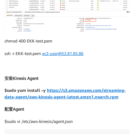
}

]

}
chmod 400 EKK-test.pem
ssh -i EKK-test.pem
ec2-user@52.81.85.86
安装Kinesis Agent
$sudo yum install –y
https://s3.amazonaws.com/streaming-
data-agent/aws-kinesis-agent-latest.amzn1.noarch.rpm
配置Agent
$sudo vi /etc/aws-kinesis/agent.json