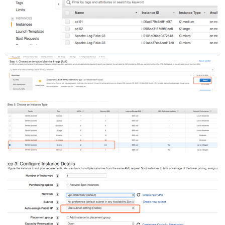
"Instances": "*",

"Counters": [

"% Free Space",

{

"Counter": "Disk Reads/sec",

"Unit": "Count/Second"

}

]

}

],

}
