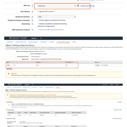
],

"Sinks": [

{

"Namespace": "MyServiceMetrics",

"Region": "cn-north-1",

"Id": "CloudWatchSink",

"SinkType": "CloudWatch"

},

{

"Id": "WindowsLogKinesisFirehoseSink",
