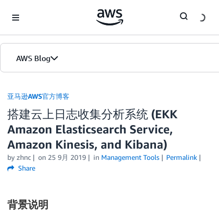
Skip to Main Content
AWS Blog
首页
亚马逊AWS官方博客
搭建云上日志收集分析系统 (EKK
版本
Amazon Elasticsearch Service,
Amazon Kinesis, and Kibana)
by
zhnc
on
25 9月 2019
in
Management Tools
Permalink
Share
背景说明