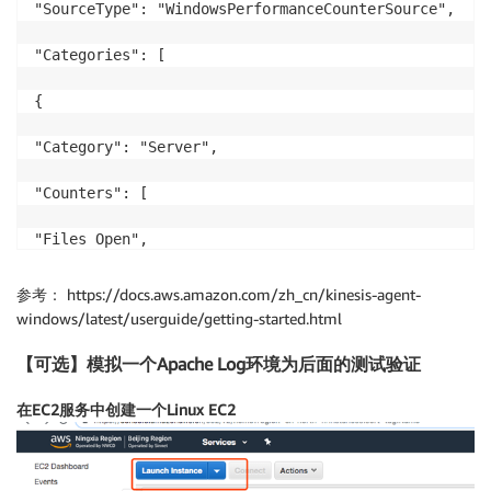
"SourceType": "WindowsPerformanceCounterSource",

"Categories": [

{

"Category": "Server",

"Counters": [

"Files Open",

"Logon Total"

参考： https://docs.aws.amazon.com/zh_cn/kinesis-agent-
windows/latest/userguide/getting-started.html
]

【可选】模拟一个Apache Log环境为后面的测试验证
},

在EC2服务中创建一个Linux EC2
{

"Category": "LogicalDisk",
