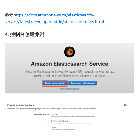
参考
https://docs.amazonaws.cn/elasticsearch-
service/latest/developerguide/sizing-domains.html
4. 控制台创建集群