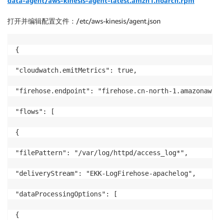
data-agent/aws-kinesis-agent-latest.amzn1.noarch.rpm
打开并编辑配置文件：/etc/aws-kinesis/agent.json
{

"cloudwatch.emitMetrics": true,

"firehose.endpoint": "firehose.cn-north-1.amazonaws.
"flows": [

{

"filePattern": "/var/log/httpd/access_log*",

"deliveryStream": "EKK-LogFirehose-apachelog",

"dataProcessingOptions": [

{
