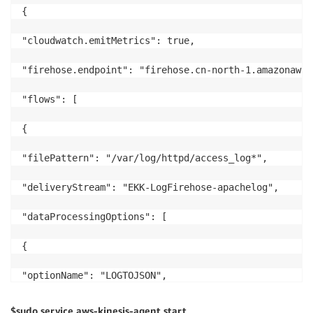
{

"cloudwatch.emitMetrics": true,

"firehose.endpoint": "firehose.cn-north-1.amazonaws.
"flows": [

{

"filePattern": "/var/log/httpd/access_log*",

"deliveryStream": "EKK-LogFirehose-apachelog",

"dataProcessingOptions": [

{

"optionName": "LOGTOJSON",

"logFormat": "COMMONAPACHELOG"

$sudo service aws-kinesis-agent start