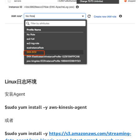
Linux日志环境
安装Agent
$sudo yum install –y aws-kinesis-agent
或者
$sudo yum install –y
https://s3.amazonaws.com/streaming-