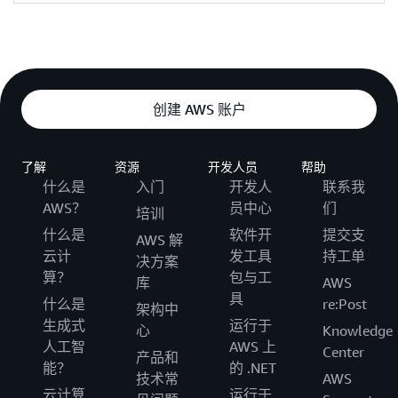
创建 AWS 账户
了解
资源
开发人员
帮助
什么是
入门
开发人
联系我
AWS？
员中心
们
培训
什么是
软件开
提交支
AWS 解
云计
发工具
持工单
决方案
算？
包与工
库
AWS
具
什么是
re:Post
架构中
生成式
运行于
心
Knowledge
人工智
AWS 上
Center
产品和
能？
的 .NET
技术常
AWS
云计算
运行于