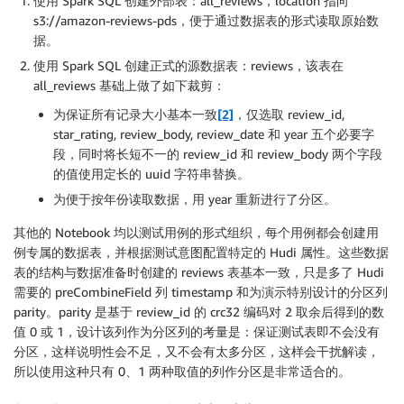
使用 Spark SQL 创建外部表：all_reviews，location 指向
s3://amazon-reviews-pds，便于通过数据表的形式读取原始数
据。
使用 Spark SQL 创建正式的源数据表：reviews，该表在
all_reviews 基础上做了如下裁剪：
为保证所有记录大小基本一致
[2]
，仅选取 review_id,
star_rating, review_body, review_date 和 year 五个必要字
段，同时将长短不一的 review_id 和 review_body 两个字段
的值使用定长的 uuid 字符串替换。
为便于按年份读取数据，用 year 重新进行了分区。
其他的 Notebook 均以测试用例的形式组织，每个用例都会创建用
例专属的数据表，并根据测试意图配置特定的 Hudi 属性。这些数据
表的结构与数据准备时创建的 reviews 表基本一致，只是多了 Hudi
需要的 preCombineField 列 timestamp 和为演示特别设计的分区列
parity。parity 是基于 review_id 的 crc32 编码对 2 取余后得到的数
值 0 或 1，设计该列作为分区列的考量是：保证测试表即不会没有
分区，这样说明性会不足，又不会有太多分区，这样会干扰解读，
所以使用这种只有 0、1 两种取值的列作分区是非常适合的。