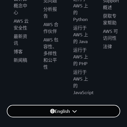
见问题
Support
概念中
AWS 上
概述
分析报
心
的
告
获取专
Python
AWS 云
家帮助
AWS 合
安全性
运行于
作伙伴
AWS 可
AWS 上
最新资
访问性
AWS 包
的 Java
讯
容性、
法律
运行于
博客
多样性
AWS 上
新闻稿
和公平
的 PHP
性
运行于
AWS 上
的
JavaScript
English