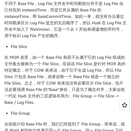
不同于 Base File，Log File 文件名中时间戳部分并不是 Log File 自
己对应的 instanceTime，而是它所从属的 Base File 的
instanceTime，即 baseCommitTime。如此一来，就没有办法通过
时间戳来区分 Log File 提交的先后顺序了，所以 Hudi 在 Log File 文
件名中加入了 fileVersion，它是一个从 1 开始单调递增的序列号，
用于标识 Log File 产生的顺序。
File Slice
在 MOR 表里，由一个 Base File 和若干从属于它的 Log File 组成的
文件集合被称为一个 File Slice。应该说 File Slice 是针对 MOR 表的
特定概念，对于 COW 表来说，由于它不生成 Log File，所以 File
Silce 只包含 Base File，或者说每一个 Base File 就是一个独立的
File Silce。总之，对于 COW 表来说没有必要区分 File Silce，也不
没必要强调 Base File 的“Base”身份，只是为了概念对齐，大家会统
一约定 Hudi 文件的三层逻辑布局为：File Group -> File Slice ->
Base / Log Files。
File Group
在前面介绍 Base File 时，我们已经提到了 File Group，简单说，就
是 fileId 相同的文件属于同一个 File Group。同一 File Group 下往