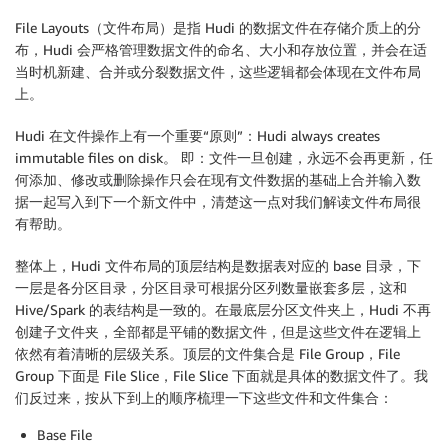
File Layouts（文件布局）是指 Hudi 的数据文件在存储介质上的分
布，Hudi 会严格管理数据文件的命名、大小和存放位置，并会在适
当时机新建、合并或分裂数据文件，这些逻辑都会体现在文件布局
上。
Hudi 在文件操作上有一个重要“原则”：Hudi always creates
immutable files on disk。 即：文件一旦创建，永远不会再更新，任
何添加、修改或删除操作只会在现有文件数据的基础上合并输入数
据一起写入到下一个新文件中，清楚这一点对我们解读文件布局很
有帮助。
整体上，Hudi 文件布局的顶层结构是数据表对应的 base 目录，下
一层是各分区目录，分区目录可根据分区列数量嵌套多层，这和
Hive/Spark 的表结构是一致的。在最底层分区文件夹上，Hudi 不再
创建子文件夹，全部都是平铺的数据文件，但是这些文件在逻辑上
依然有着清晰的层级关系。顶层的文件集合是 File Group，File
Group 下面是 File Slice，File Slice 下面就是具体的数据文件了。我
们反过来，按从下到上的顺序梳理一下这些文件和文件集合：
Base File