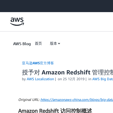
Skip to Main Content
AWS Blog
首页
版本
亚马逊AWS官方博客
授予对 Amazon Redshift 
by
AWS Localization
on
25 12月 2019
in
AWS Big Dat
Original URL:
https://amazonaws-china.com/blogs/big-data
Amazon Redshift 访问控制概述