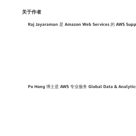
关于作者
Raj Jayaraman 是 Amazon Web Services 的 AWS 
Po Hong 博士是 AWS 专业服务 Global Data & Analyt