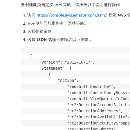
要创建此类自定义 IAM 策略，请按照以下说明进行操作：
访问
https://console.aws.amazon.com/iam/
登录 AWS
在左侧的导航窗格中，选择
策略
。
选择
创建策略
。
选择
JSON
选项卡并输入以下策略：
{

    "Version": "2012-10-17",

    "Statement": [

        {

            "Action": [

                "redshift:Describe*",

                "redshift:CancelQuerySession
                "redshift:ViewQueriesInConso
                "ec2:DescribeAccountAttribut
                "ec2:DescribeAddresses",

                "ec2:DescribeAvailabilityZon
                "ec2:DescribeSecurityGroups"
                "ec2:DescribeSubnets",
