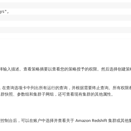
s",

择输入
描述
。查看策略
摘要
以查看您的策略授予的权限。然后选择
创建策
群，在
查询
选项卡中列出所有运行的查询，并根据需要终止查询。所有权限都是只读
集群快照、参数组和集群子网组，还可查看现有集群的其他属性。
ift 管理控制台后，可以在账户中选择并查看关于 Amazon Redshift 集群