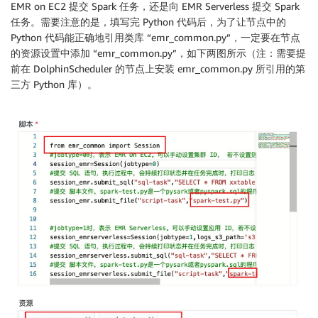
if
 jobtype 
==
0
:
#EMR on EC2
EMR on EC2 提交 Spark 任务，还是向 EMR Serverless 提交 Spark
            self
.
session
=
EmrSession
(
任务。需要注意的是，填写完 Python 代码后，为了让节点中的
                region
=
self
.
region
,
Python 代码能正确地引用类库 “emr_common.py”，一定要在节点
                application_id
=
self
.
application_id
,
的资源设置中添加 “emr_common.py”，如下两图所示（注：需要提
                job_role
=
self
.
job_role
,
前在 DolphinScheduler 的节点上安装 emr_common.py 所引用的第
                dolphin_s3_path
=
self
.
dolphin_s3_path
三方 Python 库）。
                logs_s3_path
=
self
.
logs_s3_path
,
                tempfile_s3_path
=
self
.
tempfile_s3_pa
                python_venv_s3_path
=
self
.
python_venv
                spark_conf
=
self
.
spark_conf

)
elif
 jobtype 
==
1
:
#EMR Serverless
            self
.
session
=
EmrServerlessSession
(
                region
=
self
.
region
,
                application_id
=
self
.
application_id
,
                job_role
=
self
.
job_role
,
                dolphin_s3_path
=
self
.
dolphin_s3_path
                logs_s3_path
=
self
.
logs_s3_path
,
                tempfile_s3_path
=
self
.
tempfile_s3_pa
                python_venv_s3_path
=
self
.
python_venv
                spark_conf
=
self
.
spark_conf

)