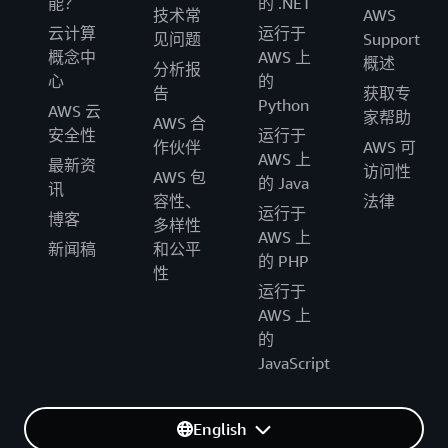
能？
的 .NET
            query_file 
=
 Template
(
f
.
read
(
)
)
.
substitu
技术常
AWS
云计算
运行于
见问题
Support
            script_bucket 
=
 self
.
tempfile_s3_path
.
sp
概念中
AWS 上
概述
分析报
            script_key 
=
'/'
.
join
(
self
.
tempfile_s3_p
心
的
告
获取专
Python
AWS 云
            current_time 
=
 datetime
.
now
(
)
.
strftime
(
"
家帮助
AWS 合
安全性
运行于
            script_key 
=
 script_key
+
"sql_template_"
+
作伙伴
AWS 可
            self
.
s3_client
.
put_object
(
AWS 上
最新资
访问性
AWS 包
                Body
=
query_file
,
 Bucket
=
script_bucke
的 Java
讯
)
容性、
法律
运行于
博客
多样性
AWS 上
            script_file
=
f"s3://
{
script_bucket
}
/
{
scri
新闻稿
和公平
的 PHP
            result
=
 self
.
_submit_job_emr
(
jobname
,
 sc
性
            self
.
s3_client
.
delete_object
(
运行于
                Bucket
=
script_bucket
,
 Key
=
script_key

AWS 上
)
的
return
 result

JavaScript
def
submit_file
(
self
,
jobname
,
 filename
)
:
# temporary file for the sql parameter
print
(
f"Run File :
{
filename
}
"
)
English
        self
.
python_venv_conf
=
''