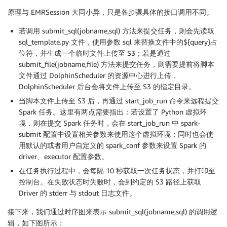
原理与 EMRSession 大同小异，只是各步骤具体的接口调用不同。
若调用 submit_sql(jobname,sql) 方法来提交任务，则会先读取
sql_template.py 文件，使用参数 sql 来替换文件中的${query}占
位符，并生成一个临时文件上传至 S3；若是通过
submit_file(jobname,file) 方法来提交任务，则需要提前将脚本
文件通过 DolphinScheduler 的资源中心进行上传，
DolphinScheduler 后台会将文件上传至 S3 的指定目录。
当脚本文件上传至 S3 后，再通过 start_job_run 命令来远程提交
Spark 任务。这里有两点需要指出：若设置了 Python 虚拟环
境，则在提交 Spark 任务时，会在 start_job_run 中 spark-
submit 配置中设置相关参数来使用这个虚拟环境；同时也会使
用默认的或者用户自定义的 spark_conf 参数来设置 Spark 的
driver、executor 配置参数。
在任务执行过程中，会每隔 10 秒获取一次任务状态，并打印至
控制台。在失败状态时失败时，会到约定的 S3 路径上获取
Driver 的 stderr 与 stdout 日志文件。
接下来，我们通过时序图来表示 submit_sql(jobname,sql) 的调用逻
辑，如下图所示：