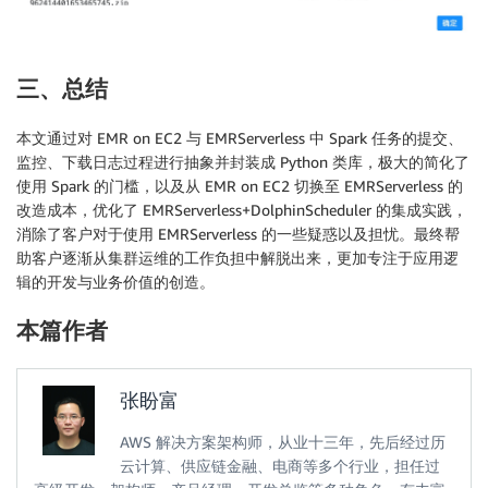
if
 emr_clusters
[
'Clusters'
]
:
                app_id
=
 emr_clusters
[
'Clusters'
]
[
0
]
[
print
(
f"选择默认的集群(或EMR Serverle
return
 app_id

三、总结
else
:
raise
 Exception
(
"没有找到活跃的EMR集群
本文通过对 EMR on EC2 与 EMRServerless 中 Spark 任务的提交、
elif
 self
.
jobtype 
==
1
:
#EMR Serverless
监控、下载日志过程进行抽象并封装成 Python 类库，极大的简化了
            emr_applications 
=
 self
.
client_serverles
使用 Spark 的门槛，以及从 EMR on EC2 切换至 EMRServerless 的
            spark_applications 
=
[
app 
for
 app 
in
 emr
改造成本，优化了 EMRServerless+DolphinScheduler 的集成实践，
if
 spark_applications
:
消除了客户对于使用 EMRServerless 的一些疑惑以及担忧。最终帮
                app_id 
=
 spark_applications
[
0
]
[
'id'
]
助客户逐渐从集群运维的工作负担中解脱出来，更加专注于应用逻
print
(
f"选择默认的应用ID:
{
app_id
}
"
)
辑的开发与业务价值的创造。
return
 app_id

else
:
本篇作者
raise
 Exception
(
"没有找到活跃的 EMR Ser
def
initTemplateSQLFile
(
self
)
:
张盼富
with
open
(
'sql_template.py'
,
'w'
)
as
 f
:
            f
.
write
(
'''

AWS 解决方案架构师，从业十三年，先后经过历
from pyspark.sql import SparkSession

云计算、供应链金融、电商等多个行业，担任过