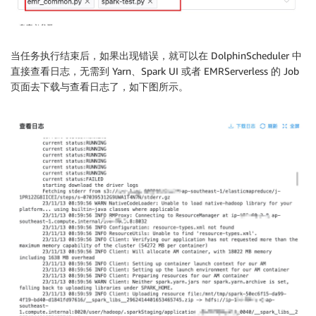
else
:
#Pyhive ,used on-premise
            self
.
session
=
PyHiveSession
(
                host_ip
=
"172.31.25.171"
,
当任务执行结束后，如果出现错误，就可以在 DolphinScheduler 中
                port
=
10000
)
直接查看日志，无需到 Yarn、Spark UI 或者 EMRServerless 的 Job
页面去下载与查看日志了，如下图所示。
        self
.
initTemplateSQLFile
(
)
def
submit_sql
(
self
,
jobname
,
 sql
)
:
        result
=
 self
.
session
.
submit_sql
(
jobname
,
sql
)
if
 result
.
status 
==
"FAILED"
:
raise
 Exception
(
"ERROR：任务失败"
)
def
submit_file
(
self
,
jobname
,
 filename
)
:
        result
=
  self
.
session
.
submit_file
(
jobname
,
fi
if
 result
.
status 
==
"FAILED"
:
raise
 Exception
(
"ERROR：任务失败"
)
def
getDefaultApplicaitonId
(
self
)
:
if
 self
.
jobtype 
==
0
:
#EMR on EC2
            emr_clusters 
=
 self
.
client
.
list_clusters