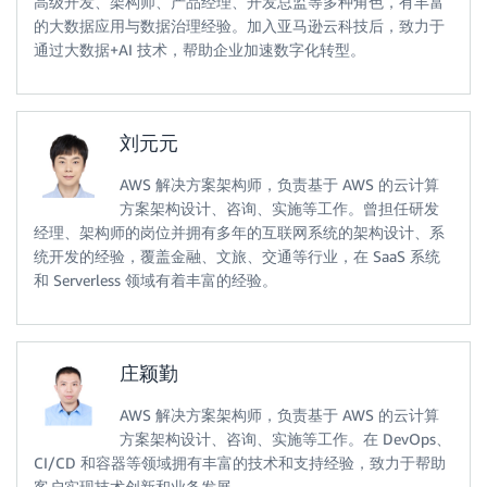
高级开发、架构师、产品经理、开发总监等多种角色，有丰富
spark = (

的大数据应用与数据治理经验。加入亚马逊云科技后，致力于
    SparkSession.builder.enableHiveSupport()

    .appName("Python Spark SQL basic example")

通过大数据+AI 技术，帮助企业加速数字化转型。
    .getOrCreate()

)

刘元元
df = spark.sql("$query")

df.show()

AWS 解决方案架构师，负责基于 AWS 的云计算
        '''
)
方案架构设计、咨询、实施等工作。曾担任研发
class
EmrSession
:
def
__init__
(
self
,
经理、架构师的岗位并拥有多年的互联网系统的架构设计、系
                 region
,
统开发的经验，覆盖金融、文旅、交通等行业，在 SaaS 系统
                 application_id
,
#若是EMR on EC2
和 Serverless 领域有着丰富的经验。
                 job_role
,
                 dolphin_s3_path
,
                 logs_s3_path
,
                 tempfile_s3_path
,
庄颖勤
                 python_venv_s3_path
,
                 spark_conf

AWS 解决方案架构师，负责基于 AWS 的云计算
)
:
方案架构设计、咨询、实施等工作。在 DevOps、
        self
.
s3_client 
=
 boto3
.
client
(
"s3"
)
CI/CD 和容器等领域拥有丰富的技术和支持经验，致力于帮助
        self
.
region
=
region

客户实现技术创新和业务发展。