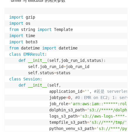
driver 与 executor 的相关参数
import
import
from
 string 
import
import
import
from
 datetime 
import
class
EMRResult
:
def
__init__
(
self
,
job_run_id
,
status
)
:
        self
.
job_run_id
=
job_run_id

        self
.
status
=
class
Session
:
def
__init__
(
self
,
                 application_id
=
''
,
#若是 serverle
                 jobtype
=
0
,
#0：EMR on EC2; 1: serve
                 job_role
=
'arn:aws:iam::******:role/
                 dolphin_s3_path
=
's3://*****/dolphin
                 logs_s3_path
=
's3://aws-logs-****-ap
                 tempfile_s3_path
=
's3://****/tmp/'
,
                 python_venv_s3_path
=
's3://****/pyth