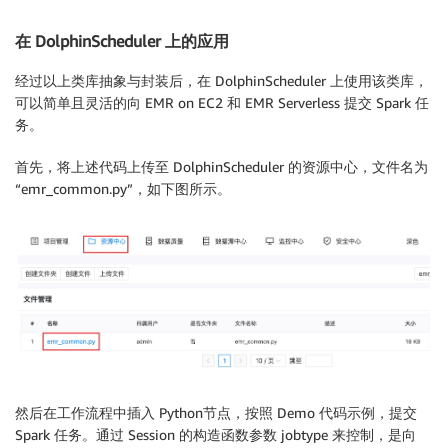
                 spark_conf
=
'--conf spark.executor.c
)
:
在 DolphinScheduler 上的应用
        self
.
jobtype
=
jobtype

经过以上类库抽象与封装后，在 DolphinScheduler 上使用该类库，
        self
.
application_id 
=
 application_id

可以简单且灵活的向 EMR on EC2 和 EMR Serverless 提交 Spark 任
务。
        self
.
region
=
'ap-southeast-1'
        self
.
job_role 
=
 job_role

首先，将上述代码上传至 DolphinScheduler 的资源中心，文件名为
        self
.
dolphin_s3_path 
=
 dolphin_s3_path

“emr_common.py”，如下图所示。
        self
.
logs_s3_path
=
logs_s3_path

        self
.
tempfile_s3_path
=
tempfile_s3_path

        self
.
spark_conf
=
spark_conf

        self
.
python_venv_s3_path
=
python_venv_s3_path

        self
.
client 
=
 boto3
.
client
(
'emr'
,
 region_nam
        self
.
client_serverless 
=
 boto3
.
client
(
'emr-s
#如果未设置application_id，则查询当前第一个 activ
if
 self
.
application_id 
==
''
:
            self
.
application_id
=
self
.
getDefaultAppli
然后在工作流程中插入 Python节点，按照 Demo 代码示例，提交
Spark 任务。通过 Session 的构造函数参数 jobtype 来控制，是向