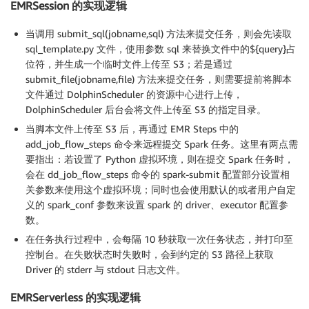
EMRSession 的实现逻辑
当调用 submit_sql(jobname,sql) 方法来提交任务，则会先读取
sql_template.py 文件，使用参数 sql 来替换文件中的${query}占
位符，并生成一个临时文件上传至 S3；若是通过
submit_file(jobname,file) 方法来提交任务，则需要提前将脚本
文件通过 DolphinScheduler 的资源中心进行上传，
DolphinScheduler 后台会将文件上传至 S3 的指定目录。
当脚本文件上传至 S3 后，再通过 EMR Steps 中的
add_job_flow_steps 命令来远程提交 Spark 任务。这里有两点需
要指出：若设置了 Python 虚拟环境，则在提交 Spark 任务时，
会在 dd_job_flow_steps 命令的 spark-submit 配置部分设置相
关参数来使用这个虚拟环境；同时也会使用默认的或者用户自定
义的 spark_conf 参数来设置 spark 的 driver、executor 配置参
数。
在任务执行过程中，会每隔 10 秒获取一次任务状态，并打印至
控制台。在失败状态时失败时，会到约定的 S3 路径上获取
Driver 的 stderr 与 stdout 日志文件。
EMRServerless 的实现逻辑