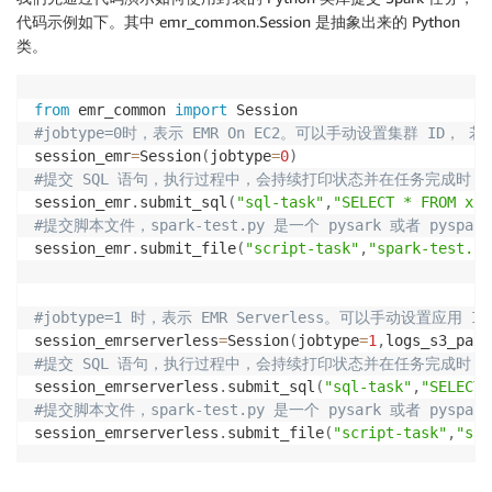
代码示例如下。其中 emr_common.Session 是抽象出来的 Python
类。
from
 emr_common 
import
#jobtype=0时，表示 EMR On EC2。可以手动设置集群 ID
session_emr
=
Session
(
jobtype
=
0
)
#提交 SQL 语句，执行过程中，会持续打印状态并在任务完成时，
session_emr
.
submit_sql
(
"sql-task"
,
"SELECT * FROM xxt
#提交脚本文件，spark-test.py 是一个 pysark 或者 p
session_emr
.
submit_file
(
"script-task"
,
"spark-test.py
#jobtype=1 时，表示 EMR Serverless。可以手动设置应
session_emrserverless
=
Session
(
jobtype
=
1
,
logs_s3_path
#提交 SQL 语句，执行过程中，会持续打印状态并在任务完成时，
session_emrserverless
.
submit_sql
(
"sql-task"
,
"SELECT 
#提交脚本文件，spark-test.py 是一个 pysark 或者 p
session_emrserverless
.
submit_file
(
"script-task"
,
"spa