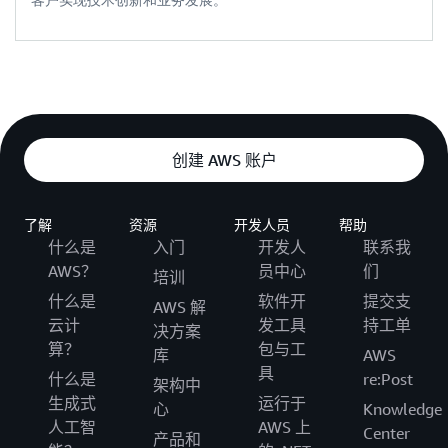
        self
.
client 
=
 boto3
.
client
(
'emr'
,
 region_nam
        self
.
application_id 
=
 application_id

        self
.
job_role 
=
 job_role

        self
.
dolphin_s3_path 
=
 dolphin_s3_path

        self
.
logs_s3_path
=
logs_s3_path

        self
.
tempfile_s3_path
=
tempfile_s3_path

创建 AWS 账户
        self
.
python_venv_s3_path
=
python_venv_s3_path

        self
.
spark_conf
=
spark_conf

了解
资源
开发人员
帮助
        self
.
client
.
modify_cluster
(
什么是
入门
开发人
联系我
            ClusterId
=
self
.
application_id
,
            StepConcurrencyLevel
=
256
AWS？
员中心
们
培训
)
什么是
软件开
提交支
AWS 解
def
submit_sql
(
self
,
jobname
,
 sql
)
:
云计
发工具
持工单
决方案
# temporary file for the sql parameter
算？
包与工
print
(
f"RUN SQL:
{
sql
}
"
)
库
AWS
具
        self
.
python_venv_conf
=
''
什么是
re:Post
架构中
with
open
(
生成式
运行于
心
Knowledge
                os
.
path
.
join
(
os
.
path
.
dirname
(
os
.
path
人工智
AWS 上
Center
)
as
 f
:
产品和