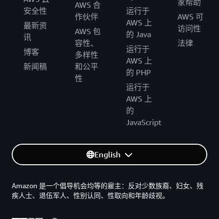
家帮助
AWS 合
安全性
运行于
作伙伴
AWS 可
AWS 上
最新资
访问性
AWS 包
的 Java
讯
容性、
法律
运行于
博客
多样性
AWS 上
新闻稿
和公平
的 PHP
性
运行于
AWS 上
的
JavaScript
English
Amazon 是一个倡导机会均等的雇主：反对少数族裔、妇女、残
疾人士、退伍军人、性别认同、性取向和年龄歧视。