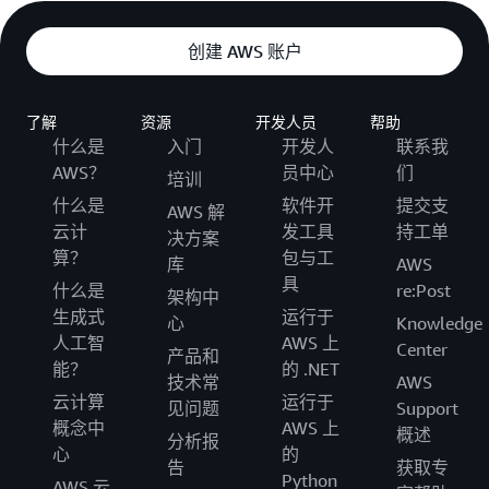
创建 AWS 账户
了解
资源
开发人员
帮助
什么是
入门
开发人
联系我
AWS？
员中心
们
培训
什么是
软件开
提交支
AWS 解
云计
发工具
持工单
决方案
算？
包与工
库
AWS
具
什么是
re:Post
架构中
生成式
运行于
心
Knowledge
人工智
AWS 上
Center
产品和
能？
的 .NET
技术常
AWS
云计算
运行于
见问题
Support
概念中
AWS 上
概述
分析报
心
的
告
获取专
Python
AWS 云