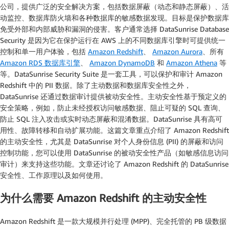
公司，提供广泛的安全解决方案，包括数据屏蔽（动态和静态屏蔽）、活
动监控、数据库防火墙和各种数据库的敏感数据发现。目标是保护数据库
免受外部和内部威胁和漏洞的侵害。客户通常选择 DataSunrise Database
Security 是因为它在保护运行在 AWS 上的不同数据库引擎时可提供统一
控制和单一用户体验，包括
Amazon Redshift
、
Amazon Aurora
、所有
Amazon RDS 数据库引擎
、
Amazon DynamoDB
和
Amazon Athena
等
等。DataSunrise Security Suite 是一套工具，可以保护和审计 Amazon
Redshift 中的 PII 数据。除了主动数据和数据库安全性之外，
DataSunrise 还通过数据审计提供被动安全性。主动安全性基于预定义的
安全策略，例如，防止未经授权访问敏感数据、阻止可疑的 SQL 查询、
防止 SQL 注入攻击或实时动态屏蔽和混淆数据。DataSunrise 具有高可
用性、故障转移和自动扩展功能。这篇文章重点介绍了 Amazon Redshift
的主动安全性，尤其是 DataSunrise 对个人身份信息 (PII) 的屏蔽和访问
控制功能，您可以使用 DataSunrise 的被动安全性产品（如敏感信息访问
审计）来支持这些功能。文章还讨论了 Amazon Redshift 的 DataSunrise
安全性、工作原理以及如何使用。
为什么需要 Amazon Redshift 的主动安全性
Amazon Redshift 是一款大规模并行处理 (MPP)、完全托管的 PB 级数据