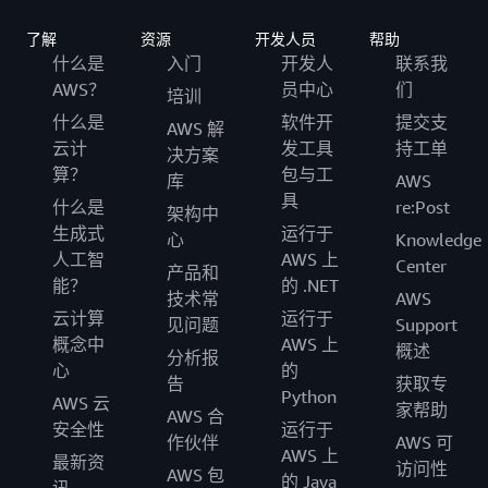
了解
资源
开发人员
帮助
什么是
入门
开发人
联系我
AWS？
员中心
们
培训
什么是
软件开
提交支
AWS 解
云计
发工具
持工单
决方案
算？
包与工
库
AWS
具
什么是
re:Post
架构中
生成式
运行于
心
Knowledge
人工智
AWS 上
Center
产品和
能？
的 .NET
技术常
AWS
云计算
运行于
见问题
Support
概念中
AWS 上
概述
分析报
心
的
告
获取专
Python
AWS 云
家帮助
AWS 合
安全性
运行于
作伙伴
AWS 可
AWS 上
最新资
访问性
AWS 包
的 Java
讯