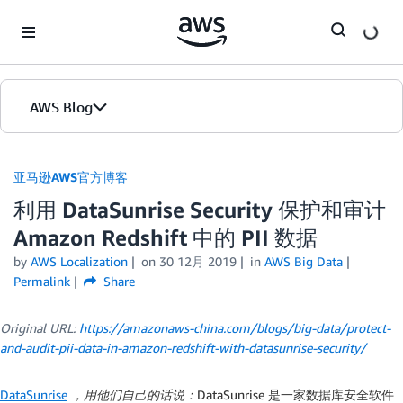
Skip to Main Content
AWS Blog
首页
亚马逊AWS官方博客
利用 DataSunrise Security 保护和审计
版本
Amazon Redshift 中的 PII 数据
by
AWS Localization
on
30 12月 2019
in
AWS Big Data
Permalink
Share
Original URL:
https://amazonaws-china.com/blogs/big-data/protect-
and-audit-pii-data-in-amazon-redshift-with-datasunrise-security/
DataSunrise
，用他们自己的话说：
DataSunrise 是一家数据库安全软件