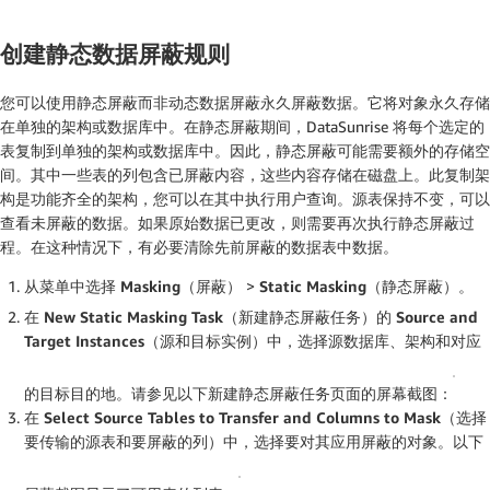
创建静态数据屏蔽规则
您可以使用静态屏蔽而非动态数据屏蔽永久屏蔽数据。它将对象永久存储
在单独的架构或数据库中。在静态屏蔽期间，DataSunrise 将每个选定的
表复制到单独的架构或数据库中。因此，静态屏蔽可能需要额外的存储空
间。其中一些表的列包含已屏蔽内容，这些内容存储在磁盘上。此复制架
构是功能齐全的架构，您可以在其中执行用户查询。源表保持不变，可以
查看未屏蔽的数据。如果原始数据已更改，则需要再次执行静态屏蔽过
程。在这种情况下，有必要清除先前屏蔽的数据表中数据。
从菜单中选择
Masking（屏蔽）
>
Static Masking（静态屏蔽）
。
在
New Static Masking Task（新建静态屏蔽任务）
的
Source and
Target Instances（源和目标实例）
中，选择源数据库、架构和对应
的目标目的地。请参见以下
新建静态屏蔽任务
页面的屏幕截图：
在
Select Source Tables to Transfer and Columns to Mask（选择
要传输的源表和要屏蔽的列）
中，选择要对其应用屏蔽的对象。以下