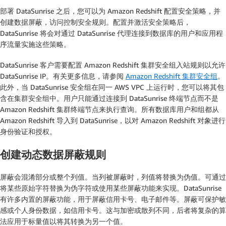
部署 DataSunrise 之后，您可以为 Amazon Redshift 配置安全策略，并
创建数据屏蔽，访问控制安全规则。配置并激活安全策略后，
DataSunrise 将会对通过 DataSunrise 代理连接到数据库的用户和应用程
序流量实施这些策略。
DataSunrise 客户需要配置 Amazon Redshift 集群安全组入站规则以允许
DataSunrise IP。有关更多信息，请参阅
Amazon Redshift 集群安全组
。
此外，当 DataSunrise 安全组在同一 AWS VPC 上运行时，您可以将其包
含在集群安全组中。用户只能通过连接到 DataSunrise 终端节点而不是
Amazon Redshift 集群终端节点来执行查询。所有数据库用户和组都从
Amazon Redshift 导入到 DataSunrise，以对 Amazon Redshift 对象进行
身份验证和授权。
创建动态数据屏蔽规则
屏蔽会混淆部分或整个列值。当列被屏蔽时，列值将替换为伪值。可通过
将某些原始字符替换为伪字符或使用某些屏蔽功能来实现。DataSunrise
有许多内置的屏蔽功能，用于屏蔽信用卡号、电子邮件等。屏蔽可保护敏
感或个人身份数据，如信用卡号。这与加密或散列不同，后者将复杂的算
法应用于标量值以将其转换为另一个值。