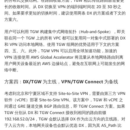
的分布式交换结构。在路由收敛方面，TGW 相比传统路由器需要更
长的收敛时间。从 DX 切换至 VPN 的端到端时间在 20 至 30 秒之
间。如果要求更短的切换时间，建议使用两条 DX 的方案或者下文的
方案六。
用户可以利用 TGW 构建集中式网络拓扑（Hub-and-Spoke），即关
联在同一个 TGW 上的所有 VPC 都可以复用同一对集中式部署的 DX
和 VPN 访问本地网络。使用 TGW 组网的优势适用于下文的方案
四、五、六。此外，TGW VPN 可以启用全球加速功能，加速的
VPN 连接使用 AWS Global Accelerator 将流量从本地网络路由到离
用户网关设备最近的 AWS 边缘站点，避免在互联网上可能发生的网
络中断。
方案四：
DX/TGW 为主线，VPN/TGW Connect 为备线
考虑到北京和宁夏区域不支持 Site-to-Site VPN，需要由第三方 VPN
软件（vCPE）部署 Site-to-Site VPN。该方案中，TGW 和 vCPE 之
间通过 GRE 隧道交换 BGP 路由信息，即 TGW Connect 方案。如果
TGW 分别从 DX 和 TGW Connect 接收到相同的路由前缀
192.168.52.0/24，TGW 会默认选择 DX 作为出云方向的主线路。对
于入云方向，本地网关设备也会默认优选 DX，因为其 AS_Path 比