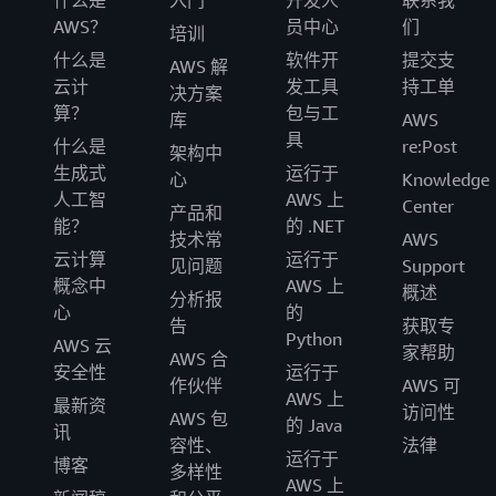
AWS？
员中心
们
培训
什么是
软件开
提交支
AWS 解
云计
发工具
持工单
决方案
算？
包与工
库
AWS
具
什么是
re:Post
架构中
生成式
运行于
心
Knowledge
人工智
AWS 上
Center
产品和
能？
的 .NET
技术常
AWS
云计算
运行于
见问题
Support
概念中
AWS 上
概述
分析报
心
的
告
获取专
Python
AWS 云
家帮助
AWS 合
安全性
运行于
作伙伴
AWS 可
AWS 上
最新资
访问性
AWS 包
的 Java
讯
容性、
法律
运行于
博客
多样性
AWS 上