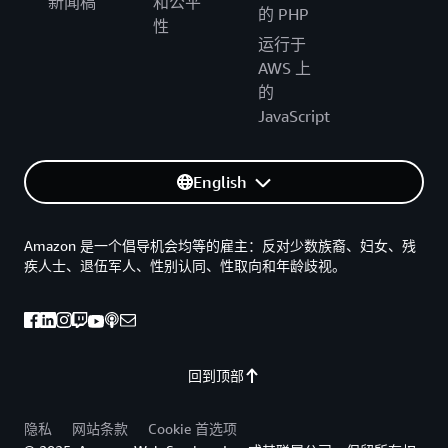
新闻稿
和公平
的 PHP
性
运行于
AWS 上
的
JavaScript
English
Amazon 是一个倡导机会均等的雇主：反对少数族裔、妇女、残
疾人士、退伍军人、性别认同、性取向和年龄歧视。
回到顶部
隐私
网站条款
Cookie 首选项