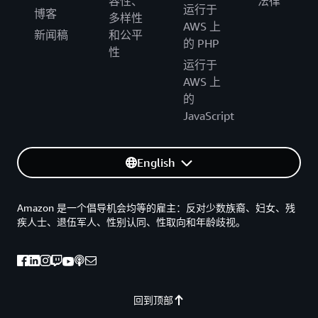
容性、
法律
运行于
博客
多样性
AWS 上
新闻稿
和公平
的 PHP
性
运行于
AWS 上
的
JavaScript
English
Amazon 是一个倡导机会均等的雇主：反对少数族裔、妇女、残
疾人士、退伍军人、性别认同、性取向和年龄歧视。
回到顶部