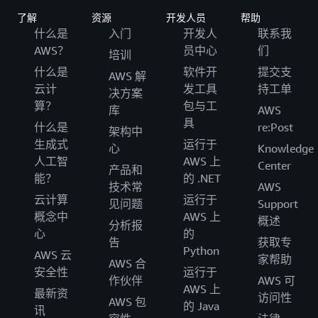
了解
资源
开发人员
帮助
什么是
入门
开发人
联系我
AWS？
员中心
们
培训
什么是
软件开
提交支
AWS 解
云计
发工具
持工单
决方案
算？
包与工
库
AWS
具
什么是
re:Post
架构中
生成式
运行于
心
Knowledge
人工智
AWS 上
Center
产品和
能？
的 .NET
技术常
AWS
云计算
运行于
见问题
Support
概念中
AWS 上
概述
分析报
心
的
告
获取专
Python
AWS 云
家帮助
AWS 合
安全性
运行于
作伙伴
AWS 可
AWS 上
最新资
访问性
AWS 包
的 Java
讯