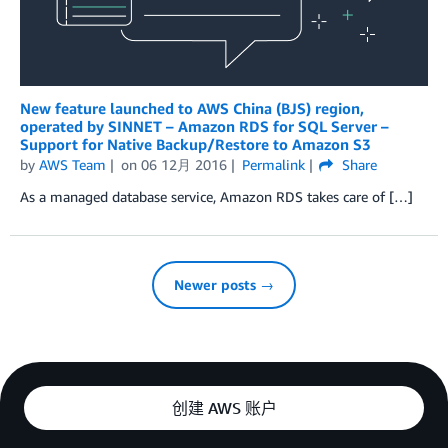
New feature launched to AWS China (BJS) region,
operated by SINNET – Amazon RDS for SQL Server –
Support for Native Backup/Restore to Amazon S3
by
AWS Team
on
06 12月 2016
Permalink
Share
As a managed database service, Amazon RDS takes care of […]
Newer posts →
创建 AWS 账户