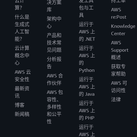
云计
发工具
持工单
决方案
算？
包与工
库
AWS
具
什么是
re:Post
架构中
生成式
运行于
心
Knowledge
人工智
AWS 上
Center
产品和
能？
的 .NET
技术常
AWS
云计算
运行于
见问题
Support
概念中
AWS 上
概述
分析报
心
的
告
获取专
Python
AWS 云
家帮助
AWS 合
安全性
运行于
作伙伴
AWS 可
AWS 上
最新资
访问性
AWS 包
的 Java
讯
容性、
法律
运行于
博客
多样性
AWS 上
新闻稿
和公平
的 PHP
性
运行于
AWS 上