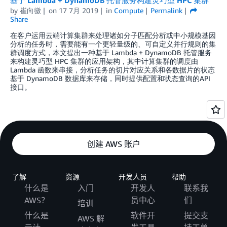
by
崔向徽
on
17 7月 2019
in
Compute
Permalink
Share
在客户运用云端计算集群来处理诸如分子匹配分析或中小规模基因
分析的任务时，需要能有一个更轻量级的、可自定义并行规则的集
群调度方式，本文提出一种基于 Lambda + DynamoDB 托管服务
来构建灵巧型 HPC 集群的应用架构，其中计算集群的调度由
Lambda 函数来串接，分析任务的切片对应关系和各数据片的状态
基于 DynamoDB 数据库来存储，同时提供配置和状态查询的API
接口。
创建 AWS 账户
了解
资源
开发人员
帮助
什么是
入门
开发人
联系我
AWS？
员中心
们
培训
什么是
软件开
提交支
AWS 解