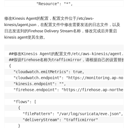
            "Resource": "*",

            "Effect": "Allow"

        }

修改Kinesis Agent的配置，配置文件位于/etc/aws-
    ]

kinesis/agent.json，在配置文件中修改需要发送的日志文件，以及
}
日志发送到的Firehose Delivery Stream名称，修改完成后并重启
kinesis agent使其生效。
##修改Kinesis Agent的配置文件/etc/aws-kinesis/agent.j
##假设Firehose名称为trafficmirror，请根据自己的设置替换配置
{

  "cloudwatch.emitMetrics": true,

  "cloudwatch.endpoint": "https://monitoring.ap-nort
  "kinesis.endpoint": "",

  "firehose.endpoint": "https://firehose.ap-northeas
  "flows": [

    {

      "filePattern": "/var/log/suricata/eve.json",

      "deliveryStream": "trafficmirror"

    }
