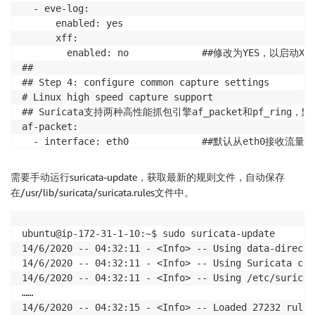
  - eve-log:

      enabled: yes

      xff:

        enabled: no             ##修改为YES，以启
##

## Step 4: configure common capture settings

# Linux high speed capture support

## Suricata支持两种高性能抓包引擎af_packet和pf_ring，
af-packet:

  - interface: eth0   	        ##默认从eth0接收流量，注意需要与OS的ifconfig中的网卡名称对应

##

## Configure Suricata to load Suricata-Update manage
需要手动运行suricata-update，获取最新的规则文件，自动保存
default-rule-path: /var/lib/suricata/rules  	 ##指定Suricata规则所在目录默认该目录不存在，使用suricata-update可自动创建该目录，并获取最新的rule

在/usr/lib/suricata/suricata.rules文件中。
rule-files:

  - suricata.rules		        
ubuntu@ip-172-31-1-10:~$ sudo suricata-update

14/6/2020 -- 04:32:11 - <Info> -- Using data-directo
14/6/2020 -- 04:32:11 - <Info> -- Using Suricata con
14/6/2020 -- 04:32:11 - <Info> -- Using /etc/suricat
……

14/6/2020 -- 04:32:15 - <Info> -- Loaded 27232 rules.