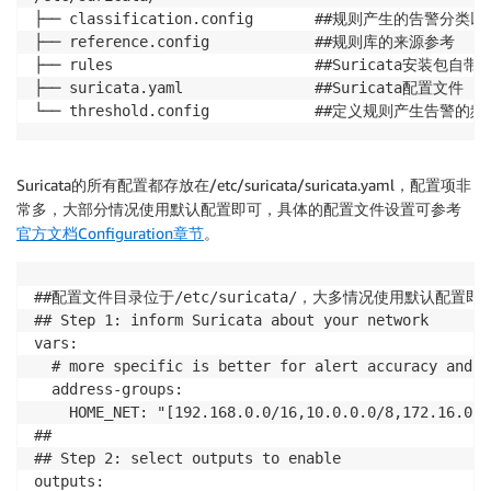
├── classification.config		##规则产生的告警分类以及等级的定义

├── reference.config		    ##规则库的来源参考

├── rules			            ##Suricata安装包自带的一些安全规则文件目录

├── suricata.yaml		        ##Suricata配置文件

└── threshold.config		  
Suricata的所有配置都存放在/etc/suricata/suricata.yaml，配置项非
常多，大部分情况使用默认配置即可，具体的配置文件设置可参考
官方文档Configuration章节
。
##配置文件目录位于/etc/suricata/，大多情况使用默认配置即可
## Step 1: inform Suricata about your network

vars:

  # more specific is better for alert accuracy and p
  address-groups:

    HOME_NET: "[192.168.0.0/16,10.0.0.0/8,172.16.
##

## Step 2: select outputs to enable

outputs:
