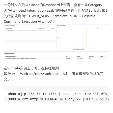
一分钟左右后从Kibana的Dashboard上查看，会有一条Category
为“Attempted Information Leak ”的Alert事件，匹配到Suricata IDS
的特征规则为“ET WEB_SERVER cmd.exe In URI – Possible
Command Execution Attempt“。
在Suricata实例上，可以在特征规则
库/var/lib/suricata/rules/suricata.rules中，查看该规则的具体定
义。
ubuntu@ip-172-31-41-117:~$ sudo grep -rnw 'ET WEB_SE
9009:alert http $EXTERNAL_NET any -> $HTTP_SERVERS a