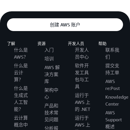
创建 AWS 账户
了解
资源
开发人员
帮助
什么是
入门
开发人
联系我
AWS？
员中心
们
培训
什么是
软件开
提交支
AWS 解
云计
发工具
持工单
决方案
算？
包与工
库
AWS
具
什么是
re:Post
架构中
生成式
运行于
心
Knowledge
人工智
AWS 上
Center
产品和
能？
的 .NET
技术常
AWS
云计算
运行于
见问题
Support
概念中
AWS 上
概述
分析报