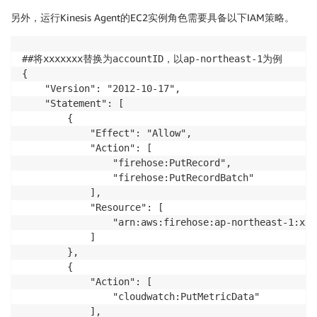
另外，运行Kinesis Agent的EC2实例角色需要具备以下IAM策略。
##将xxxxxxx替换为accountID，以ap-northeast-1为例

{

    "Version": "2012-10-17",

    "Statement": [

        {

            "Effect": "Allow",

            "Action": [

                "firehose:PutRecord",

                "firehose:PutRecordBatch"

            ],

            "Resource": [

                "arn:aws:firehose:ap-northeast-1:xxx
            ]

        },

        {

            "Action": [

                "cloudwatch:PutMetricData"

            ],
