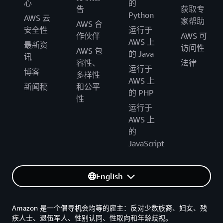
心
的
告
获取专
Python
AWS 云
家帮助
AWS 合
安全性
运行于
作伙伴
AWS 可
AWS 上
最新资
访问性
AWS 包
的 Java
讯
容性、
法律
运行于
博客
多样性
AWS 上
新闻稿
和公平
的 PHP
性
运行于
AWS 上
的
JavaScript
English
Amazon 是一个倡导机会均等的雇主：反对少数族裔、妇女、残
疾人士、退伍军人、性别认同、性取向和年龄歧视。