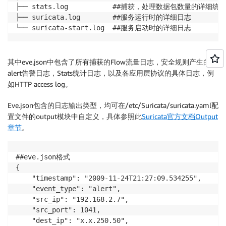
├── stats.log		    ##捕获，处理数据包数量的详细统计

├── suricata.log		##服务运行时的详细日志

└── suricata-start.log	##服务启动时的详细日志
其中eve.json中包含了所有捕获的Flow流量日志，安全规则产生的
alert告警日志，Stats统计日志，以及各应用层协议的具体日志，例
如HTTP access log。
Eve.json包含的日志输出类型，均可在/etc/Suricata/suricata.yaml配
置文件的output模块中自定义，具体参照此
Suricata官方文档Output
章节
。
##eve.json格式

{

    "timestamp": "2009-11-24T21:27:09.534255",

    "event_type": "alert",

    "src_ip": "192.168.2.7",

    "src_port": 1041,

    "dest_ip": "x.x.250.50",
