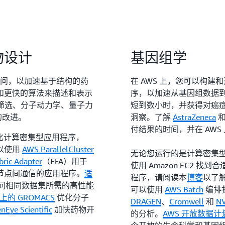
物设计
基因组学
时访问，以加速基于结构的药
在 AWS 上，您可以构
和更快的算法来描述和表示
序，以加速从基因组数据
拟筛选、分子动力学、量子力
短到数小时，并获得对癌
的改进。
洞察。了解
AstraZeneca
付结果的时间，并在 AW
以优化计算密集型应用程序，
以使用
AWS ParallelCluster
无论您运行的是计算密集型、
abric Adapter
（EFA）用于
使用 Amazon EC2
节点间通信的应用程序。
适
程序，请阅读本
博客
以了解
问相同数据集所需的高性能
可以使用
AWS Batch
编排
er 上的 GROMACS
优化分子
DRAGEN
、
Cromwell
和
NV
e Scientific
加快药物开
的分析。
AWS 开放数据计