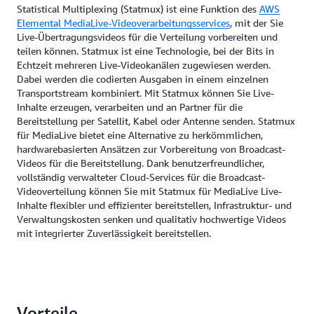
Statistical Multiplexing (Statmux) ist eine Funktion des
AWS
Elemental MediaLive-Videoverarbeitungsservices
, mit der Sie
Live-Übertragungsvideos für die Verteilung vorbereiten und
teilen können. Statmux ist eine Technologie, bei der Bits in
Echtzeit mehreren Live-Videokanälen zugewiesen werden.
Dabei werden die codierten Ausgaben in einem einzelnen
Transportstream kombiniert. Mit Statmux können Sie Live-
Inhalte erzeugen, verarbeiten und an Partner für die
Bereitstellung per Satellit, Kabel oder Antenne senden. Statmux
für MediaLive bietet eine Alternative zu herkömmlichen,
hardwarebasierten Ansätzen zur Vorbereitung von Broadcast-
Videos für die Bereitstellung. Dank benutzerfreundlicher,
vollständig verwalteter Cloud-Services für die Broadcast-
Videoverteilung können Sie mit Statmux für MediaLive Live-
Inhalte flexibler und effizienter bereitstellen, Infrastruktur- und
Verwaltungskosten senken und qualitativ hochwertige Videos
mit integrierter Zuverlässigkeit bereitstellen.
Vorteile