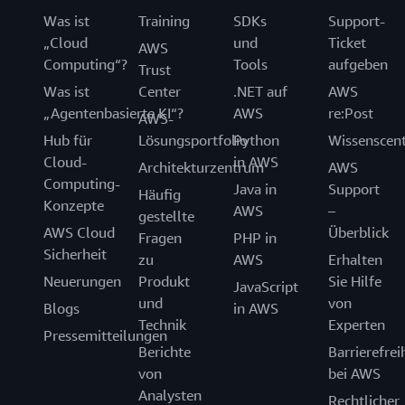
Was ist
Training
SDKs
Support-
„Cloud
und
Ticket
AWS
Computing“?
Tools
aufgeben
Trust
Was ist
Center
.NET auf
AWS
„Agentenbasierte KI“?
AWS
re:Post
AWS-
Hub für
Lösungsportfolio
Python
Wissenscen
Cloud-
in AWS
Architekturzentrum
AWS
Computing-
Java in
Support
Häufig
Konzepte
AWS
–
gestellte
AWS Cloud
Überblick
Fragen
PHP in
Sicherheit
zu
AWS
Erhalten
Neuerungen
Produkt
Sie Hilfe
JavaScript
und
von
Blogs
in AWS
Technik
Experten
Pressemitteilungen
Berichte
Barrierefrei
von
bei AWS
Analysten
Rechtlicher