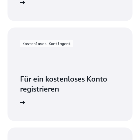
on lesen
Kostenloses Kontingent
Für ein kostenloses Konto
registrieren
probieren