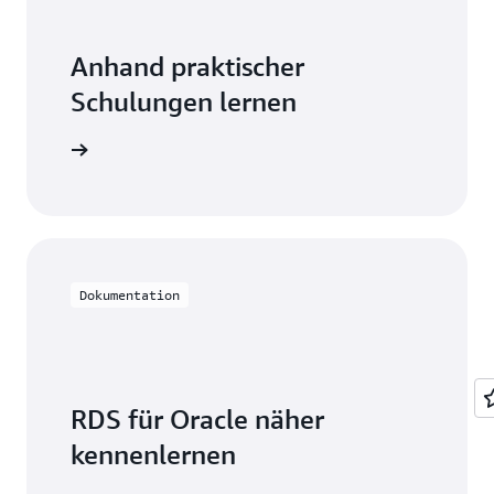
Anhand praktischer
Schulungen lernen
e mit RDS
Dokumentation
RDS für Oracle näher
kennenlernen