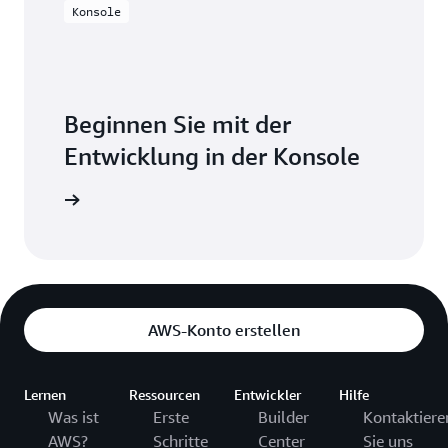
Konsole
Beginnen Sie mit der
Entwicklung in der Konsole
nmelden
AWS-Konto erstellen
Lernen
Ressourcen
Entwickler
Hilfe
Was ist
Erste
Builder
Kontaktiere
AWS?
Schritte
Center
Sie uns