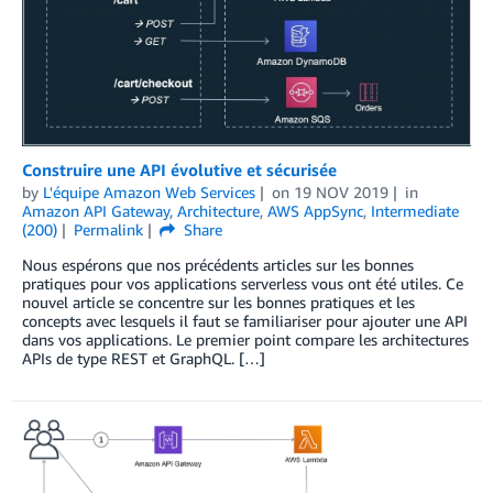
Construire une API évolutive et sécurisée
by
L'équipe Amazon Web Services
on
19 NOV 2019
in
Amazon API Gateway
,
Architecture
,
AWS AppSync
,
Intermediate
(200)
Permalink
Share
Nous espérons que nos précédents articles sur les bonnes
pratiques pour vos applications serverless vous ont été utiles. Ce
nouvel article se concentre sur les bonnes pratiques et les
concepts avec lesquels il faut se familiariser pour ajouter une API
dans vos applications. Le premier point compare les architectures
APIs de type REST et GraphQL. […]