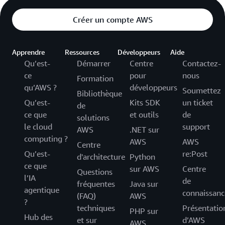
Créer un compte AWS
Apprendre
Ressources
Développeurs
Aide
Qu’est-
Démarrer
Centre
Contactez-
ce
pour
nous
Formation
qu’AWS ?
développeurs
Soumettez
Bibliothèque
Qu’est-
Kits SDK
un ticket
de
ce que
et outils
de
solutions
le cloud
support
AWS
.NET sur
computing ?
AWS
AWS
Centre
Qu’est-
re:Post
d'architecture
Python
ce que
sur AWS
Centre
Questions
l’IA
de
fréquentes
Java sur
agentique
connaissanc
(FAQ)
AWS
?
techniques
Présentatio
PHP sur
Hub des
et sur
d’AWS
AWS