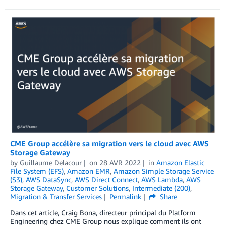
CME Group accélère sa migration vers le cloud avec AWS
Storage Gateway
by
Guillaume Delacour
on
28 AVR 2022
in
Amazon Elastic
File System (EFS)
,
Amazon EMR
,
Amazon Simple Storage Service
(S3)
,
AWS DataSync
,
AWS Direct Connect
,
AWS Lambda
,
AWS
Storage Gateway
,
Customer Solutions
,
Intermediate (200)
,
Migration & Transfer Services
Permalink
Share
Dans cet article, Craig Bona, directeur principal du Platform
Engineering chez CME Group nous explique comment ils ont