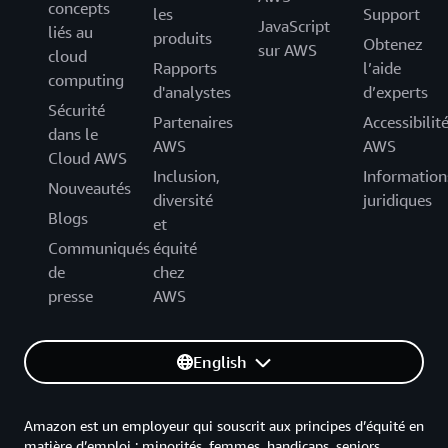
concepts
les
Support
JavaScript
liés au
produits
Obtenez
sur AWS
cloud
Rapports
l’aide
computing
d'analystes
d’experts
Sécurité
Partenaires
Accessibilit
dans le
AWS
AWS
Cloud AWS
Inclusion,
Information
Nouveautés
diversité
juridiques
Blogs
et
Communiqués
équité
de
chez
presse
AWS
English
Amazon est un employeur qui souscrit aux principes d’équité en
matière d’emploi : minorités, femmes, handicaps, seniors,