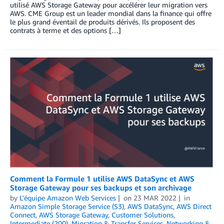
utilisé AWS Storage Gateway pour accélérer leur migration vers
AWS. CME Group est un leader mondial dans la finance qui offre
le plus grand éventail de produits dérivés. Ils proposent des
contrats à terme et des options […]
Comment la Formule 1 utilise AWS DataSync et AWS
Storage Gateway pour ses backups et son archivage
by
L'équipe Amazon Web Services
on
23 MAR 2022
in
Amazon Simple Storage Service (S3)
,
AWS DataSync
,
AWS Direct
Connect
,
AWS Storage Gateway
,
Customer Solutions
,
Intermediate (200)
,
Migration & Transfer Services
,
Networking &