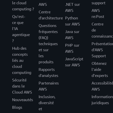
le cloud
support
AWS
.NET sur
computing ?
AWS
AWS
Centre
Qu’est-
re:Post
d'architecture
Python
ce que
sur AWS
Centre
Questions
l’IA
de
fréquentes
Java sur
agentique
connaissanc
(FAQ)
AWS
?
techniques
Présentatio
PHP sur
Hub des
et sur
d’AWS
AWS
concepts
les
Support
JavaScript
liés au
produits
Obtenez
sur AWS
cloud
Rapports
l’aide
computing
d'analystes
d’experts
Sécurité
Partenaires
Accessibilit
dans le
AWS
AWS
Cloud AWS
Inclusion,
Information
Nouveautés
diversité
juridiques
Blogs
et