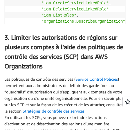
"iam:CreateServiceLinkedRole"
,
"iam:DeleteServiceLinkedRole"
,
"iam:ListRoles"
,
"organizations:DescribeOrganization"
,
"account:ListRegions"
]
,
3. Limiter les autorisations de régions sur
"Resource"
:
"*"
}
plusieurs comptes à l’aide des politiques de
]
contrôle des services (SCP) dans AWS
}
Organizations
Les politiques de contrôle des services (
Service Control Policies
)
permettent aux administrateurs de définir des garde-fous ou
“guardrails” d’autorisation qui s’appliquent aux comptes de votre
organisation ou d’une unité organisationnelle. Pour en savoir plus
sur les SCP et sur la façon de les créer et de les attacher, consultez
la section
Stratégies de contrôle des services
.
En utilisant les SCPs, vous pouvez restreindre les actions
d’activation et de désactivation des regions d’une manière