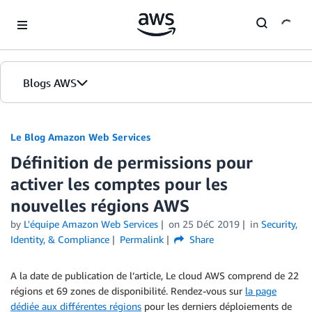
Skip to Main Content
Blogs AWS
Accueil
Le Blog Amazon Web Services
Définition de permissions pour
Éditions
activer les comptes pour les
nouvelles régions AWS
by
L'équipe Amazon Web Services
on
25 DéC 2019
in
Security,
Identity, & Compliance
Permalink
Share
A la date de publication de l’article, Le cloud AWS comprend de 22
régions et 69 zones de disponibilité. Rendez-vous sur
la page
dédiée aux différentes régions
pour les derniers déploiements de