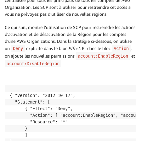
centralisée pour tous les principaux de tous les comptes de AWS
Organization. Les SCP sont à utiliser pour restreindre cet accès si
vous ne prévoyez pas d’utiliser de nouvelles régions.
Ce qui suit, montre l’utilisation de SCP pour restreindre les actions
d’activation et de désactivation de la Région pour les comptes
d’une AWS Organizations. Dans la stratégie ci-dessous, on utilise
un
explicite dans le bloc
Effect
. Et dans le bloc
,
Deny
Action
on ajoute les nouvelles permissions
et
account:EnableRegion
.
account:DisableRegion
{ "Version": "2012-10-17", 

  "Statement": [ 

      { "Effect": "Deny", 

        "Action": [ "account:EnableRegion", "account
        "Resource": "*"

      } 

      ] 
