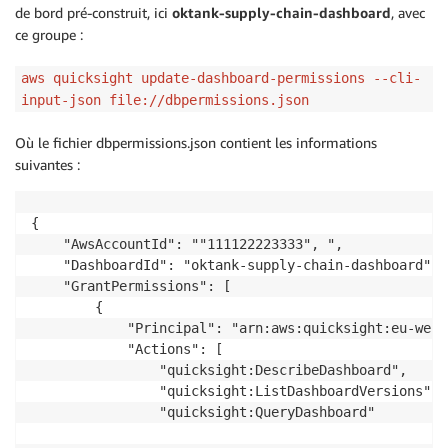
de bord pré-construit, ici
oktank-supply-chain-dashboard
, avec
ce groupe :
aws quicksight update-dashboard-permissions --cli-
input-json file://dbpermissions.json
Où le fichier dbpermissions.json contient les informations
suivantes :
{

    "AwsAccountId": ""111122223333", ", 

    "DashboardId": "oktank-supply-chain-dashboard",

    "GrantPermissions": [

        {

            "Principal": "arn:aws:quicksight:eu-west
            "Actions": [

                "quicksight:DescribeDashboard",

                "quicksight:ListDashboardVersions",

                "quicksight:QueryDashboard"
