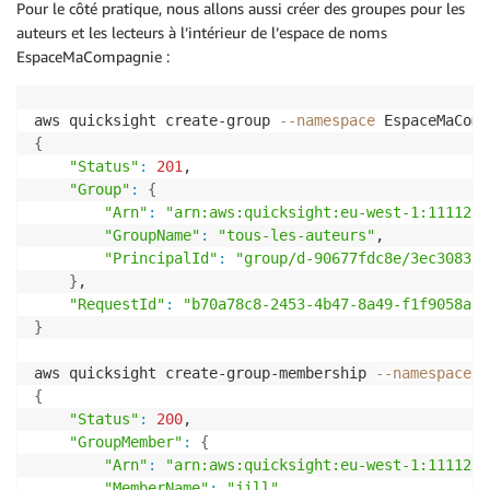
Pour le côté pratique, nous allons aussi créer des groupes pour les
auteurs et les lecteurs à l’intérieur de l’espace de noms
EspaceMaCompagnie :
aws quicksight create-group 
--namespace
 EspaceMaComp
{
"Status"
:
201
,

"Group"
:
{
"Arn"
:
"arn:aws:quicksight:eu-west-1:1111222
"GroupName"
:
"tous-les-auteurs"
,

"PrincipalId"
:
"group/d-90677fdc8e/3ec30833-
}
,

"RequestId"
:
"b70a78c8-2453-4b47-8a49-f1f9058a07
}
aws quicksight create-group-membership 
--namespace
 E
{
"Status"
:
200
,

"GroupMember"
:
{
"Arn"
:
"arn:aws:quicksight:eu-west-1:1111222
"MemberName"
:
"jill"