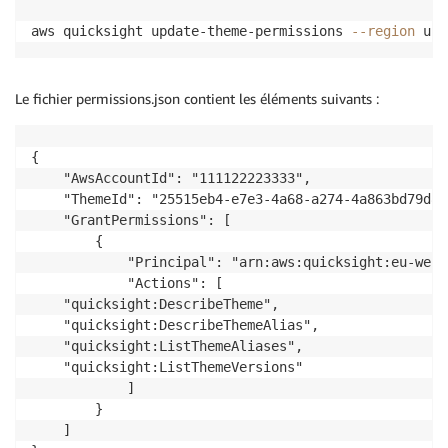
aws quicksight update-theme-permissions 
--region
 us-
Le fichier permissions.json contient les éléments suivants :
{

    "AwsAccountId": "111122223333", 

    "ThemeId": "25515eb4-e7e3-4a68-a274-4a863bd79d81"
    "GrantPermissions": [

        {

            "Principal": "arn:aws:quicksight:eu-west
            "Actions": [

    "quicksight:DescribeTheme",

    "quicksight:DescribeThemeAlias",

    "quicksight:ListThemeAliases",

    "quicksight:ListThemeVersions"

            ]

        }

    ]
