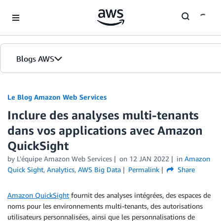
Skip to Main Content
Blogs AWS
Accueil
Le Blog Amazon Web Services
Inclure des analyses multi-tenants
Éditions
dans vos applications avec Amazon
QuickSight
by
L'équipe Amazon Web Services
on
12 JAN 2022
in
Amazon
Quick Sight
,
Analytics
,
AWS Big Data
Permalink
Share
Amazon QuickSight
fournit des analyses intégrées, des espaces de
noms pour les environnements multi-tenants, des autorisations
utilisateurs personnalisées, ainsi que les personnalisations de