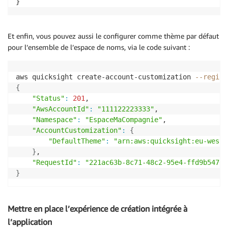
Et enfin, vous pouvez aussi le configurer comme thème par défaut
pour l’ensemble de l’espace de noms, via le code suivant :
aws quicksight create-account-customization 
--region
{
"Status"
:
201
,

"AwsAccountId"
:
"111122223333"
,

"Namespace"
:
"EspaceMaCompagnie"
,

"AccountCustomization"
:
{
"DefaultTheme"
:
"arn:aws:quicksight:eu-west-
}
,

"RequestId"
:
"221ac63b-8c71-48c2-95e4-ffd9b5476e
}
Mettre en place l’expérience de création intégrée à
l’application