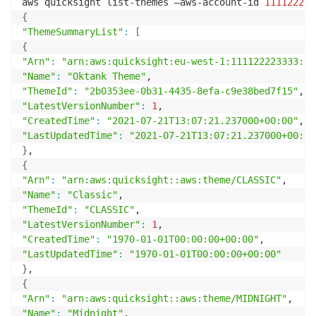
aws quicksight list-themes —aws-account-id 
111122223
{
"ThemeSummaryList"
:
[
{
"Arn"
:
"arn:aws:quicksight:eu-west-1:111122223333:th
"Name"
:
"Oktank Theme"
"ThemeId"
:
"2b0353ee-0b31-4435-8efa-c9e38bed7f15"
"LatestVersionNumber"
:
1
"CreatedTime"
:
"2021-07-21T13:07:21.237000+00:00"
"LastUpdatedTime"
:
"2021-07-21T13:07:21.237000+00:00
}
{
"Arn"
:
"arn:aws:quicksight::aws:theme/CLASSIC"
"Name"
:
"Classic"
"ThemeId"
:
"CLASSIC"
"LatestVersionNumber"
:
1
"CreatedTime"
:
"1970-01-01T00:00:00+00:00"
"LastUpdatedTime"
:
"1970-01-01T00:00:00+00:00"
}
{
"Arn"
:
"arn:aws:quicksight::aws:theme/MIDNIGHT"
"Name"
:
"Midnight"