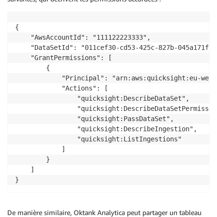
{

    "AwsAccountId": "111122223333", 

    "DataSetId": "011cef30-cd53-425c-827b-045a171f90f
    "GrantPermissions": [

        {

            "Principal": "arn:aws:quicksight:eu-west
            "Actions": [

                "quicksight:DescribeDataSet",

                "quicksight:DescribeDataSetPermission
                "quicksight:PassDataSet",

                "quicksight:DescribeIngestion",

                "quicksight:ListIngestions"

            ]

        }

    ]

}
De manière similaire, Oktank Analytica peut partager un tableau