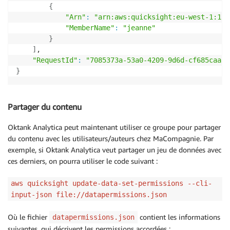
{
"Arn"
:
"arn:aws:quicksight:eu-west-1:111
"MemberName"
:
"jeanne"
}
]
,

"RequestId"
:
"7085373a-53a0-4209-9d6d-cf685caa31
}
Partager du contenu
Oktank Analytica peut maintenant utiliser ce groupe pour partager
du contenu avec les utilisateurs/auteurs chez MaCompagnie. Par
exemple, si Oktank Analytica veut partager un jeu de données avec
ces derniers, on pourra utiliser le code suivant :
aws quicksight update-data-set-permissions --cli-
input-json file://datapermissions.json
Où le fichier
contient les informations
datapermissions.json
suivantes, qui décrivent les permissions accordées :