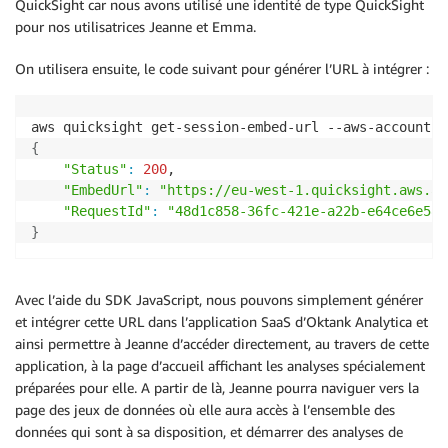
QuickSight car nous avons utilisé une identité de type QuickSight
pour nos utilisatrices Jeanne et Emma.
On utilisera ensuite, le code suivant pour générer l’URL à intégrer :
aws quicksight get-session-embed-url --aws-account-i
{
"Status"
:
200
,

"EmbedUrl"
:
"https://eu-west-1.quicksight.aws.am
"RequestId"
:
"48d1c858-36fc-421e-a22b-e64ce6e585
}
Avec l’aide du SDK JavaScript, nous pouvons simplement générer
et intégrer cette URL dans l’application SaaS d’Oktank Analytica et
ainsi permettre à Jeanne d’accéder directement, au travers de cette
application, à la page d’accueil affichant les analyses spécialement
préparées pour elle. A partir de là, Jeanne pourra naviguer vers la
page des jeux de données où elle aura accès à l’ensemble des
données qui sont à sa disposition, et démarrer des analyses de