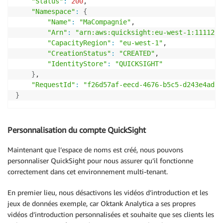
"Status"
:
200
,

"Namespace"
:
{
"Name"
:
"MaCompagnie"
,

"Arn"
:
"arn:aws:quicksight:eu-west-1:1111222
"CapacityRegion"
:
"eu-west-1"
,

"CreationStatus"
:
"CREATED"
,

"IdentityStore"
:
"QUICKSIGHT"
}
,

"RequestId"
:
"f26d57af-eecd-4676-b5c5-d243e4adca
}
Personnalisation du compte QuickSight
Maintenant que l’espace de noms est créé, nous pouvons
personnaliser QuickSight pour nous assurer qu’il fonctionne
correctement dans cet environnement multi-tenant.
En premier lieu, nous désactivons les vidéos d’introduction et les
jeux de données exemple, car Oktank Analytica a ses propres
vidéos d’introduction personnalisées et souhaite que ses clients les