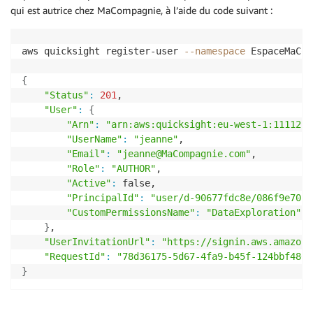
qui est autrice chez MaCompagnie, à l’aide du code suivant :
aws quicksight register-user 
--namespace
 EspaceMaCom
{
"Status"
:
201
,

"User"
:
{
"Arn"
:
"arn:aws:quicksight:eu-west-1:1111222
"UserName"
:
"jeanne"
,

"Email"
:
"jeanne@MaCompagnie.com"
,

"Role"
:
"AUTHOR"
,

"Active"
:
 false,

"PrincipalId"
:
"user/d-90677fdc8e/086f9e70-f
"CustomPermissionsName"
:
"DataExploration"
}
,

"UserInvitationUrl"
:
"https://signin.aws.amazon.
"RequestId"
:
"78d36175-5d67-4fa9-b45f-124bbf4806
}