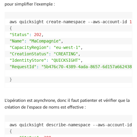
pour simplifier l’exemple :
aws quicksight create-namespace --aws-account-id 
111
{
"Status"
:
202
"Name"
:
"MaCompagnie"
"CapacityRegion"
:
"eu-west-1"
"CreationStatus"
:
"CREATING"
"IdentityStore"
:
"QUICKSIGHT"
"RequestId"
:
"5b476c70-4389-4ada-8657-6d157a662438"
}
L’opération est asynchrone, donc il faut patienter et vérifier que la
création de l’espace de noms est effective :
aws quicksight describe-namespace --aws-account-id 
1
{