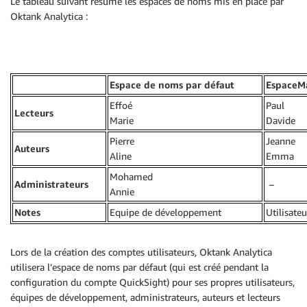
Le tableau suivant résume les espaces de noms mis en place par
Oktank Analytica :
Espace de noms par défaut
EspaceM
Effoé
Paul
Lecteurs
Marie
Davide
Pierre
Jeanne
Auteurs
Aline
Emma
Mohamed
Administrateurs
–
Annie
Notes
Equipe de développement
Utilisat
Lors de la création des comptes utilisateurs, Oktank Analytica
utilisera l’espace de noms par défaut (qui est créé pendant la
configuration du compte QuickSight) pour ses propres utilisateurs,
équipes de développement, administrateurs, auteurs et lecteurs