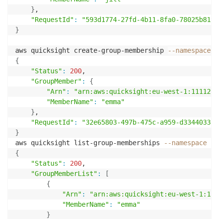
}
,

"RequestId"
:
"593d1774-27fd-4b11-8fa0-78025b819a
}
aws quicksight create-group-membership 
--namespace
 E
{
"Status"
:
200
,

"GroupMember"
:
{
"Arn"
:
"arn:aws:quicksight:eu-west-1:1111222
"MemberName"
:
"emma"
}
,

"RequestId"
:
"32e65803-497b-475c-a959-d334403320
}
aws quicksight list-group-memberships 
--namespace
 Es
{
"Status"
:
200
,

"GroupMemberList"
:
[
{
"Arn"
:
"arn:aws:quicksight:eu-west-1:111
"MemberName"
:
"emma"
}