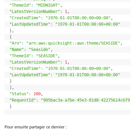
"ThemeId"
:
"MIDNIGHT"
"LatestVersionNumber"
:
1
"CreatedTime"
:
"1970-01-01T00:00:00+00:00"
"LastUpdatedTime"
:
"1970-01-01T00:00:00+00:00"
}
{
"Arn"
:
"arn:aws:quicksight::aws:theme/SEASIDE"
"Name"
:
"Seaside"
"ThemeId"
:
"SEASIDE"
"LatestVersionNumber"
:
1
"CreatedTime"
:
"1970-01-01T00:00:00+00:00"
"LastUpdatedTime"
:
"1970-01-01T00:00:00+00:00"
}
]
"Status"
:
200
"RequestId"
:
"905bac3a-a7be-45e3-81d8-42275614c6f9"
}
Pour ensuite partager ce dernier :