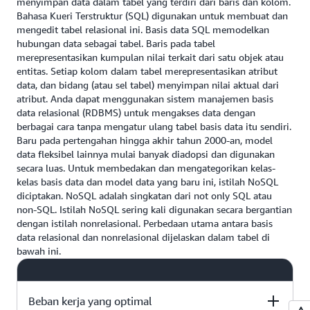
layanan basis data grafik terkelola penuh yang
menyimpan data dalam tabel yang terdiri dari baris dan kolom.
Bahasa Kueri Terstruktur (SQL) digunakan untuk membuat dan
mendukung model Grafik Properti dan Kerangka Kerja
mengedit tabel relasional ini. Basis data SQL memodelkan
Deskripsi Sumber Daya (RDF) dengan pilihan dua API
hubungan data sebagai tabel. Baris pada tabel
grafik (TinkerPop dan RDF/SPARQL).
merepresentasikan kumpulan nilai terkait dari satu objek atau
entitas. Setiap kolom dalam tabel merepresentasikan atribut
data, dan bidang (atau sel tabel) menyimpan nilai aktual dari
Basis data dalam memori
atribut. Anda dapat menggunakan sistem manajemen basis
data relasional (RDBMS) untuk mengakses data dengan
Saat basis data nonrelasional lainnya menyimpan data
berbagai cara tanpa mengatur ulang tabel basis data itu sendiri.
pada
disk
atau SSD,
penyimpanan data dalam memori
Baru pada pertengahan hingga akhir tahun 2000-an, model
didesain agar tidak perlu mengakses
disk
. Penyimpanan
data fleksibel lainnya mulai banyak diadopsi dan digunakan
data dalam memori ideal untuk aplikasi yang
secara luas. Untuk membedakan dan mengategorikan kelas-
kelas basis data dan model data yang baru ini, istilah NoSQL
membutuhkan waktu respons mikrodetik atau memiliki
diciptakan. NoSQL adalah singkatan dari not only SQL atau
lonjakan lalu lintas yang besar. Anda dapat
non-SQL. Istilah NoSQL sering kali digunakan secara bergantian
menggunakannya dalam aplikasi
game
dan teknologi
dengan istilah nonrelasional. Perbedaan utama antara basis
iklan untuk fitur, seperti papan peringkat, penyimpanan
data relasional dan nonrelasional dijelaskan dalam tabel di
sesi, dan analitik waktu nyata.
Amazon MemoryDB for
bawah ini.
Redis
adalah layanan basis data dalam memori yang
kompatibel dengan Redis dan tahan lama, yang
memberikan latensi baca mikrodetik, latensi tulis satu
Beban kerja yang optimal