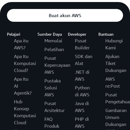
Buat akun AWS
Pelajari
Sumber Daya
Developer
Bantuan
Apa itu
Memulai
Pusat
Hubungi
AWS?
Builder
Kami
Pelatihan
Apa Itu
SDK dan
Ajukan
Pusat
Komputasi
Alat
Tiket
Kepercayaan
Cloud?
Dukungan
AWS
.NET di
Apa Itu
AWS
AWS
Pustaka
AI
re:Post
Solusi
Python
Agentik?
AWS
di AWS
Pusat
Hub
Pengetahua
Pusat
Java di
Konsep
Arsitektur
AWS
Gambaran
Komputasi
Umum
FAQ
PHP di
Cloud
Dukungan
Produk
AWS