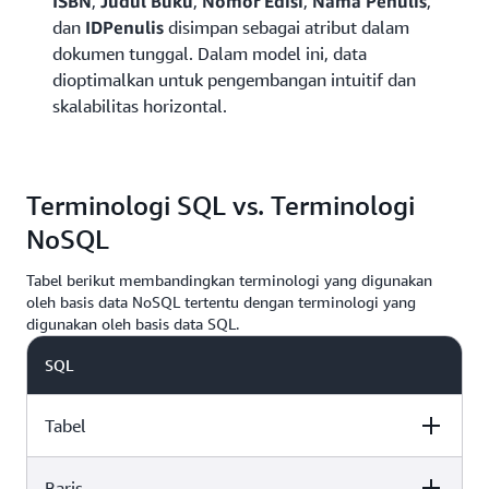
ISBN
,
Judul Buku
,
Nomor Edisi
,
Nama Penulis
,
dan
IDPenulis
disimpan sebagai atribut dalam
dokumen tunggal. Dalam model ini, data
dioptimalkan untuk pengembangan intuitif dan
skalabilitas horizontal.
Terminologi SQL vs. Terminologi
NoSQL
Tabel berikut membandingkan terminologi yang digunakan
oleh basis data NoSQL tertentu dengan terminologi yang
digunakan oleh basis data SQL.
SQL
Tabel
Baris
MongoDB
DynamoDB
Cassandra