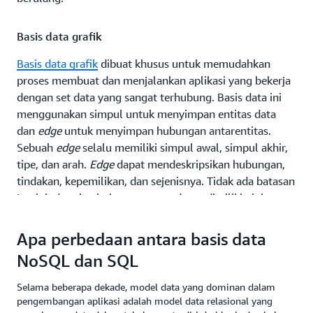
Basis data grafik
Basis data grafik
dibuat khusus untuk memudahkan
proses membuat dan menjalankan aplikasi yang bekerja
dengan set data yang sangat terhubung. Basis data ini
menggunakan simpul untuk menyimpan entitas data
dan
edge
untuk menyimpan hubungan antarentitas.
Sebuah
edge
selalu memiliki simpul awal, simpul akhir,
tipe, dan arah.
Edge
dapat mendeskripsikan hubungan,
tindakan, kepemilikan, dan sejenisnya. Tidak ada batasan
jumlah dan tipe hubungan yang dapat dimiliki oleh
sebuah simpul. Anda dapat
menggunakan basis data
grafik
untuk membuat dan menjalankan aplikasi yang
Apa perbedaan antara basis data
bekerja dengan set data yang sangat terhubung. Kasus
NoSQL dan SQL
penggunaan umum untuk basis data grafik mencakup
jaringan media sosial, mesin rekomendasi, deteksi
fraud
,
Selama beberapa dekade, model data yang dominan dalam
dan grafik pengetahuan.
Amazon Neptune
adalah
pengembangan aplikasi adalah model data relasional yang