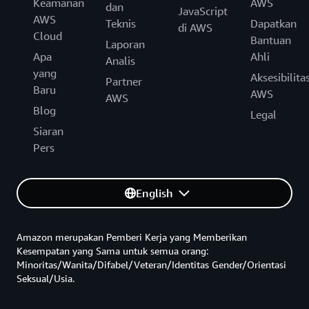
Keamanan
AWS
dan
JavaScript
AWS
Teknis
Dapatkan
di AWS
Cloud
Bantuan
Laporan
Apa
Ahli
Analis
yang
Aksesibilita
Partner
Baru
AWS
AWS
Blog
Legal
Siaran
Pers
English
Amazon merupakan Pemberi Kerja yang Memberikan
Kesempatan yang Sama untuk semua orang:
Minoritas/Wanita/Difabel/Veteran/Identitas Gender/Orientasi
Seksual/Usia.