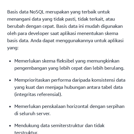
data sesuai dengan skema
dikomunikasikan
mengambil struktur data
diskalakan ke luar
seperti gambar dan video.
Amazon OpenSearch Service
horizontal. Hal ini
yang memberikan performa
basis data jika suatu
menggunakan kueri
dengan mudah. Kunci partisi
dengan menambahkan
dibuat khusus untuk memberikan visualisasi hampir
Basis data NoSQL merupakan yang terbaik untuk
membuat basis data
yang konsisten pada skala
transaksi dikomitmenkan.
yang sesuai dengan
memungkinkan aplikasi
replika untuk beban
NoSQL menjadi
yang nyaris tak terbatas.
dalam waktu nyata dan analitik data yang dihasilkan
menangani data yang tidak pasti, tidak terkait, atau
bahasa kueri
mencari pasangan nilai-kunci,
Isolation
mengharuskan
kerja hanya-baca.
pilihan yang luar
mesin dengan mengindeks, menggabungkan, dan
berubah dengan cepat. Basis data ini mudah digunakan
terstruktur (SQL).
set kolom, atau dokumen
transaksi bersamaan
biasa untuk kasus
Kueri ini diuraikan
semiterstruktur yang berisi
dilaksanakan secara
mencari log serta metrik yang semiterstruktur.
oleh para developer saat aplikasi menentukan skema
penggunaan dengan
dan dijalankan oleh
objek dan atribut aplikasi
terpisah dari transaksi
basis data. Anda dapat menggunakannya untuk aplikasi
throughput
tinggi
database relasional.
berseri.
lainnya.
yang:
dan latensi rendah
Durability
mengharuskan
yang memerlukan
adanya kemampuan untuk
pengembangan skala
Memerlukan skema fleksibel yang memungkinkan
memulihkan dari
secara horizontal
pengembangan yang lebih cepat dan lebih berulang.
kegagalan sistem yang
melebihi batasan
tidak terduga atau
instans tunggal.
Memprioritaskan performa daripada konsistensi data
pemadaman listrik ke
yang kuat dan menjaga hubungan antara tabel data
keadaan terakhir yang
(integritas referensial).
diketahui.
Memerlukan penskalaan horizontal dengan serpihan
di seluruh server.
Mendukung data semiterstruktur dan tidak
terstruktur.