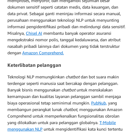
memproses, menyortir, dan mengambil sejumlah besar
dokumen sensitif seperti catatan medis, data keuangan, dan
data privat. Sebagai ganti meninjau informasi secara manual,
perusahaan menggunakan teknologi NLP untuk menyunting
informasi pengidentifikasi pribadi dan melindungi data sensitif.
Misalnya,
Chisel AI
membantu banyak operator asuransi
mengekstraksi nomor polis, tanggal kedaluwarsa, dan atribut
nasabah pribadi lainnya dari dokumen yang tidak terstruktur
dengan
Amazon Comprehend.
Keterlibatan pelanggan
Teknologi NLP memungkinkan
chatbot
dan bot suara makin
terdengar seperti manusia saat bercakap dengan pelanggan.
Banyak bisnis menggunakan
chatbot
untuk menskalakan
kemampuan dan kualitas layanan pelanggan sambil menjaga
biaya operasional tetap seminimal mungkin.
PubNub,
yang
membangun perangkat lunak
chatbot
, menggunakan Amazon
Comprehend untuk memperkenalkan fungsionalitas obrolan
yang dilokalkan untuk para pelanggan globalnya.
T-Mobile
menggunakan NLP
untuk mengidentifikasi kata kunci tertentu