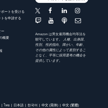
サポートを受ける
ットを申請する
ター
Amazon は男女雇用機会均等法を
トの概要
順守しています。
人種、出身国、
性別、性的指向、障がい、年齢、
その他の属性によって差別するこ
報
となく、平等に採用選考の機会を
提供しています。
ไทย
日本語
한국어
中文 (简体)
中文 (繁體)