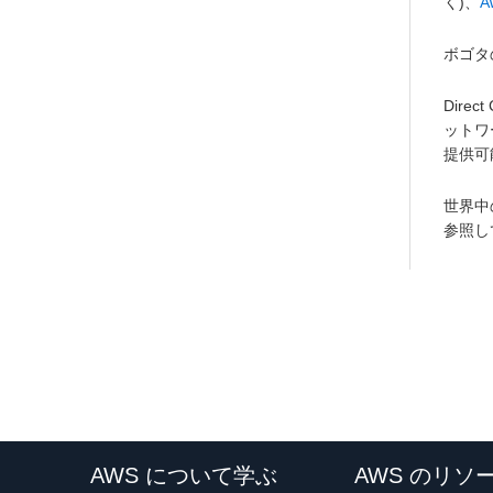
く)、
A
ボゴタの
Dir
ットワ
提供可
世界中の
参照し
AWS について学ぶ
AWS のリソ