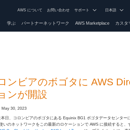
AWS について
お問い合わせ
サポート
日本語
ト
学ぶ
パートナーネットワーク
AWS Marketplace
カスタ
ロンビアのボゴタに AWS Direc
ョンが開設
:
May 30, 2023
は本日、コロンビアのボゴタにある Equinix BG1 ボゴタデータセンターに、
使いのネットワークをこの最新のロケーションで AWS に接続すると