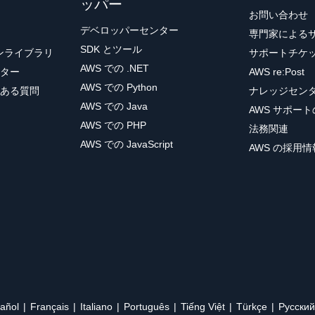
ッパー
お問い合わせ
デベロッパーセンター
専門家による
SDK とツール
ョンライブラリ
サポートチケ
AWS での .NET
ター
AWS re:Post
AWS での Python
ある質問
ナレッジセン
AWS での Java
AWS サポー
AWS での PHP
法務関連
AWS での JavaScript
AWS の採用情
añol
Français
Italiano
Português
Tiếng Việt
Türkçe
Ρусский