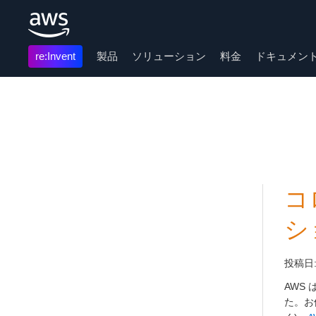
re:Invent
製品
ソリューション
料金
ドキュメン
メインコンテンツに移動
コ
シ
投稿日
AWS 
た。お