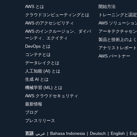
AWS とは
開始方法
クラウドコンピューティングとは
トレーニングと認定
AWS のアクセシビリティ
AWS ソリューシ
AWS のインクルージョン、ダイバ
アーキテクチャセン
ーシティ、エクイティ
製品と技術上のよく
DevOps とは
アナリストレポート
コンテナとは
AWS パートナー
データレイクとは
人工知能 (AI) とは
生成 AI とは
機械学習 (ML) とは
AWS クラウドセキュリティ
最新情報
ブログ
プレスリリース
言語
عربي
Bahasa Indonesia
Deutsch
English
Esp