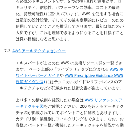
る必読のドキュメントです。6 つの柱 (優れた運用効率、セ
キュリティ、信頼性、パフォーマンス効率、コストの最適
化、持続可能性) に基づいています。AWS を使用する場合に
は最初の設計段階、そしてその後も定期的にレビューのため
使用していただくことを推奨しております。最初は読むのが
大変ですが、これを理解できるようになることを目指すこと
は良い目標になると思います。
7-2.
AWS アーキテクチャセンター
エキスパートがまとめた AWS の技術リソース群を一覧でき
ます。 ページ上部の「ライブラリ」タブに含まれる
AWS ホ
ワイトペーパーとガイド
や
AWS Prescriptive Guidance (AWS
規範ガイダンス)
にはテクニカルガイドやリファレンスのア
ーキテクチャなどが記載された技術文書が集まっています。
より多くの構成例を確認したい場合は
AWS リファレンスア
ーキテクチャ図
をご確認ください。200 を超えるアーキテク
チャ図が掲載されていてポイントごとに解説もありますし、
カテゴリ別・業種別にフィルタリングもできます。なお、お
客様とパートナー様が実装したアーキテクチャを解説する動