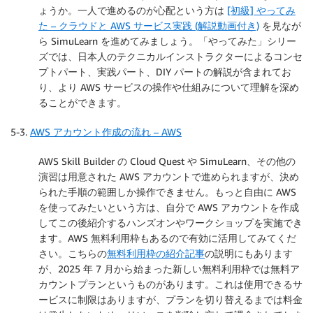
ょうか。一人で進めるのが心配という方は
[初級] やってみ
た – クラウドと AWS サービス実践 (解説動画付き)
を見なが
ら SimuLearn を進めてみましょう。「やってみた」シリー
ズでは、日本人のテクニカルインストラクターによるコンセ
プトパート、実践パート、DIY パートの解説が含まれてお
り、より AWS サービスの操作や仕組みについて理解を深め
ることができます。
5-3.
AWS アカウント作成の流れ – AWS
AWS Skill Builder の Cloud Quest や SimuLearn、その他の
演習は用意された AWS アカウントで進められますが、決め
られた手順の範囲しか操作できません。もっと自由に AWS
を使ってみたいという方は、自分で AWS アカウントを作成
してこの後紹介するハンズオンやワークショップを実施でき
ます。AWS 無料利用枠もあるので有効に活用してみてくだ
さい。こちらの
無料利用枠の紹介記事
の説明にもあります
が、2025 年 7 月から始まった新しい無料利用枠では無料ア
カウントプランというものがあります。これは使用できるサ
ービスに制限はありますが、プランを切り替えるまでは料金