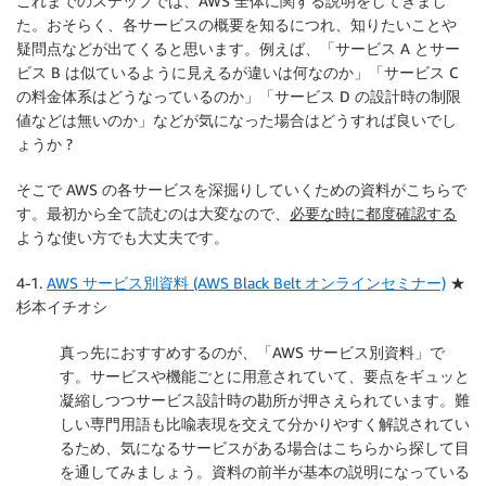
これまでのステップでは、AWS 全体に関する説明をしてきまし
た。おそらく、各サービスの概要を知るにつれ、知りたいことや
疑問点などが出てくると思います。例えば、「サービス A とサー
ビス B は似ているように見えるが違いは何なのか」「サービス C
の料金体系はどうなっているのか」「サービス D の設計時の制限
値などは無いのか」などが気になった場合はどうすれば良いでし
ょうか ?
そこで AWS の各サービスを深掘りしていくための資料がこちらで
す。最初から全て読むのは大変なので、
必要な時に都度確認する
ような使い方でも大丈夫です。
4-1.
AWS サービス別資料 (AWS Black Belt オンラインセミナー)
★
杉本イチオシ
真っ先におすすめするのが、「AWS サービス別資料」で
す。サービスや機能ごとに用意されていて、要点をギュッと
凝縮しつつサービス設計時の勘所が押さえられています。難
しい専門用語も比喩表現を交えて分かりやすく解説されてい
るため、気になるサービスがある場合はこちらから探して目
を通してみましょう。資料の前半が基本の説明になっている