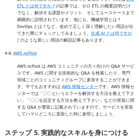
ETL とは何ですか ?
の記事では、ゼロ ETL の概要説明だけ
でなく、解決する課題やメリット、そしてユースケースまで
網羅的に説明されています。他にも、機械学習とは ?
DevOps とは ? など、改めて正しく深く理解したい用語が出
てきた際にチェックしてみましょう。
生成 AI とは何ですか
?
のような新しい用語の解説記事もあります。
4-6.
AWS re:Post
AWS re:Post は AWS コミュニティの方々向けの Q&A サービ
スです。AWS に関する技術的な Q&A を検索したり、専門
領域ごとのコミュニティグループに参加することができま
す。中でもおすすめは
AWS 情報センター
です。AWS 情報セ
ンターでは「〇〇というエラーを解決する方法を教えて下さ
い」「〇〇を設定する方法を教えて下さい」などの実装に関
する Q&A が豊富に記載されていますので、サービスを実装
してハマりどころに直面した時に参照しましょう。
ステップ 5. 実践的なスキルを身につける