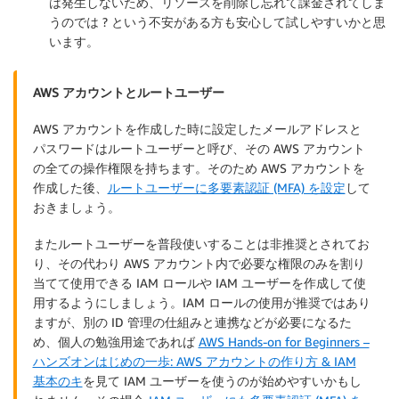
は発生しないため、リソースを削除し忘れて課金されてしま
うのでは ? という不安がある方も安心して試しやすいかと思
います。
AWS アカウントとルートユーザー
AWS アカウントを作成した時に設定したメールアドレスと
パスワードはルートユーザーと呼び、その AWS アカウント
の全ての操作権限を持ちます。そのため AWS アカウントを
作成した後、
ルートユーザーに多要素認証 (MFA) を設定
して
おきましょう。
またルートユーザーを普段使いすることは非推奨とされてお
り、その代わり AWS アカウント内で必要な権限のみを割り
当てて使用できる IAM ロールや IAM ユーザーを作成して使
用するようにしましょう。IAM ロールの使用が推奨ではあり
ますが、別の ID 管理の仕組みと連携などが必要になるた
め、個人の勉強用途であれば
AWS Hands-on for Beginners –
ハンズオンはじめの一歩: AWS アカウントの作り方 & IAM
基本のキ
を見て IAM ユーザーを使うのが始めやすいかもし