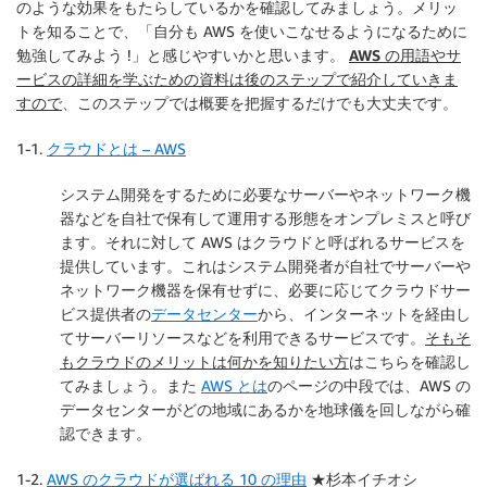
のような効果をもたらしているかを確認してみましょう。メリッ
トを知ることで、「自分も AWS を使いこなせるようになるために
勉強してみよう !」と感じやすいかと思います。
AWS の用語やサ
ービスの詳細を学ぶための資料は後のステップで紹介していきま
すので
、このステップでは概要を把握するだけでも大丈夫です。
1-1.
クラウドとは – AWS
システム開発をするために必要なサーバーやネットワーク機
器などを自社で保有して運用する形態をオンプレミスと呼び
ます。それに対して AWS はクラウドと呼ばれるサービスを
提供しています。これはシステム開発者が自社でサーバーや
ネットワーク機器を保有せずに、必要に応じてクラウドサー
ビス提供者の
データセンター
から、インターネットを経由し
てサーバーリソースなどを利用できるサービスです。
そもそ
もクラウドのメリットは何かを知りたい方
はこちらを確認し
てみましょう。また
AWS とは
のページの中段では、AWS の
データセンターがどの地域にあるかを地球儀を回しながら確
認できます。
1-2.
AWS のクラウドが選ばれる 10 の理由
★杉本イチオシ