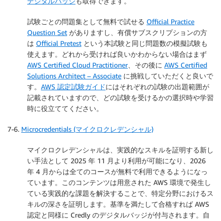
デジタルバッジ
も取得できます。
試験ごとの問題集として無料で試せる
Official Practice
Question Set
がありますし、有償サブスクリプションの方
は
Official Pretest
という本試験と同じ問題数の模擬試験も
使えます。どれから受ければ良いかわからない場合はまず
AWS Certified Cloud Practitioner
、その後に
AWS Certified
Solutions Architect – Associate
に挑戦していただくと良いで
す。
AWS 認定試験ガイド
にはそれぞれの試験の出題範囲が
記載されていますので、どの試験を受けるかの選択時や学習
時に役立ててください。
7-6.
Microcredentials (マイクロクレデンシャル)
マイクロクレデンシャルは、実践的なスキルを証明する新し
い手法として 2025 年 11 月より利用が可能になり、2026
年 4 月からは全てのコースが無料で利用できるようになっ
ています。このコンテンツは用意された AWS 環境で発生し
ている実践的な課題を解決することで、特定分野におけるス
キルの深さを証明します。基準を満たして合格すれば AWS
認定と同様に Credly のデジタルバッジが付与されます。自