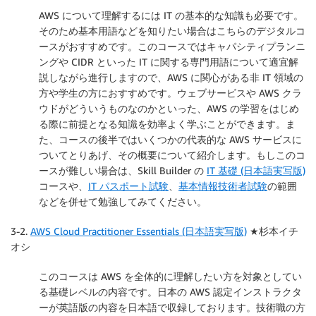
AWS について理解するには IT の基本的な知識も必要です。
そのため基本用語などを知りたい場合はこちらのデジタルコ
ースがおすすめです。このコースではキャパシティプランニ
ングや CIDR といった IT に関する専門用語について適宜解
説しながら進行しますので、AWS に関心がある非 IT 領域の
方や学生の方におすすめです。ウェブサービスや AWS クラ
ウドがどういうものなのかといった、AWS の学習をはじめ
る際に前提となる知識を効率よく学ぶことができます。ま
た、コースの後半ではいくつかの代表的な AWS サービスに
ついてとりあげ、その概要について紹介します。もしこのコ
ースが難しい場合は、Skill Builder の
IT 基礎 (日本語実写版)
コースや、
IT パスポート試験
、
基本情報技術者試験
の範囲
などを併せて勉強してみてください。
3-2.
AWS Cloud Practitioner Essentials (日本語実写版)
★杉本イチ
オシ
このコースは AWS を全体的に理解したい方を対象としてい
る基礎レベルの内容です。日本の AWS 認定インストラクタ
ーが英語版の内容を日本語で収録しております。技術職の方