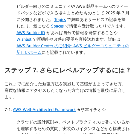
ビルダー向けのコミュニティや AWS 製品チームへのフィー
ドバックなどができる場をまとめたものとして 2025 年 7 月
に公開されました。
Topics
で興味あるサービスの記事を探
したり、気になる
Spaces
で情報を受け取ったりできます。
AWS Builder ID
があれば自分で情報を発信することや
Wishlist
で
新機能や改善の要望を直接送れます
。詳細は
AWS Builder Center のご紹介: AWS ビルダーコミュニティの
新しいホーム
にも記載されています。
ステップ 7. さらにレベルアップするには ?
これまでに紹介した勉強方法を実践して基礎が固まってきた方、
高度な情報にアクセスしたくなった方向けの情報も最後に紹介し
ます。
7-1.
AWS Well-Architected Framework
★杉本イチオシ
クラウドの設計原則や、ベストプラクティスに沿っているか
を理解するための質問、実装のガイダンスなどから構成され