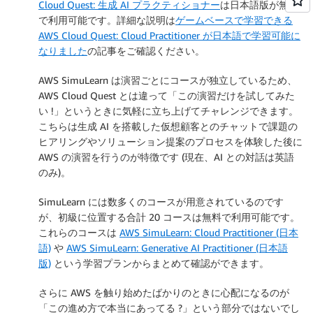
Cloud Quest: 生成 AI プラクティショナー
は日本語版が無料
で利用可能です。詳細な説明は
ゲームベースで学習できる
AWS Cloud Quest: Cloud Practitioner が日本語で学習可能に
なりました
の記事をご確認ください。
AWS SimuLearn は演習ごとにコースが独立しているため、
AWS Cloud Quest とは違って「この演習だけを試してみた
い !」というときに気軽に立ち上げてチャレンジできます。
こちらは生成 AI を搭載した仮想顧客とのチャットで課題の
ヒアリングやソリューション提案のプロセスを体験した後に
AWS の演習を行うのが特徴です (現在、AI との対話は英語
のみ)。
SimuLearn には数多くのコースが用意されているのです
が、初級に位置する合計 20 コースは無料で利用可能です。
これらのコースは
AWS SimuLearn: Cloud Practitioner (日本
語)
や
AWS SimuLearn: Generative AI Practitioner (日本語
版)
という学習プランからまとめて確認ができます。
さらに AWS を触り始めたばかりのときに心配になるのが
「この進め方で本当にあってる ?」という部分ではないでし