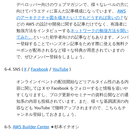
デベロッパー向けのウェブマガジンで、様々なレベルの方に
向けてバラエティに富んだ記事構成になっています。
AWS
のアーキテクチャ図を描きたい ! でもどうすれば良いの ?
な
どの AWS の設計や開発に関する記事だけでなく、有識者に
勉強方法をインタビューする
ネットワークの勉強方法を聞い
てみた。
といった初学者向けの記事などもあります。メンバ
ー登録することでハンズオン記事をためす際に使える無料ク
ーポンが配布されるなど様々な特典が用意されていますの
で、ぜひメンバー登録をしましょう。
6-4. SNS (
X
/
Facebook
/
YouTube
)
オンラインイベントの配信開始などリアルタイム性のある内
容に関しては X や Facebook をフォローすると情報を追いや
すくなりますし、ブログ更新やセミナーの資料公開などの通
知系の内容も投稿されています。また、様々な基調講演の内
容なども YouTube で随時アップされますので、こちらもチ
ャンネル登録しておきましょう。
6-5.
AWS Builder Center
★杉本イチオシ