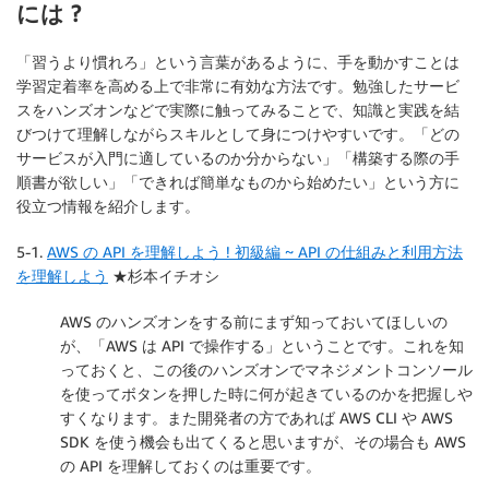
には ?
「習うより慣れろ」という言葉があるように、手を動かすことは
学習定着率を高める上で非常に有効な方法です。勉強したサービ
スをハンズオンなどで実際に触ってみることで、知識と実践を結
びつけて理解しながらスキルとして身につけやすいです。「どの
サービスが入門に適しているのか分からない」「構築する際の手
順書が欲しい」「できれば簡単なものから始めたい」という方に
役立つ情報を紹介します。
5-1.
AWS の API を理解しよう ! 初級編 ~ API の仕組みと利用方法
を理解しよう
★杉本イチオシ
AWS のハンズオンをする前にまず知っておいてほしいの
が、「AWS は API で操作する」ということです。これを知
っておくと、この後のハンズオンでマネジメントコンソール
を使ってボタンを押した時に何が起きているのかを把握しや
すくなります。また開発者の方であれば AWS CLI や AWS
SDK を使う機会も出てくると思いますが、その場合も AWS
の API を理解しておくのは重要です。