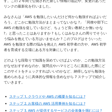
す。この 2 年間で公開された新しい情報の追記や、変更のあった
リンクの最新化を行いました。
みなさんは「AWS を勉強したいんだけど何から勉強すればよいだ
ろう。どこかに勉強方法がまとまってないかな ?」「同僚や部下に
AWS の勉強を促しているけど、ちょうど良い教材とか無いかな
?」と思ったことはありますか ? もしくはみなさんの周りでそうい
う悩みを抱えている方はいませんか ? このブログはそういった
AWS を勉強する際の悩みを抱えた AWS 初学者の方や、AWS 初学
者を育成する立場にある方を対象にしています。
どのような段取りで知識を深めていけばよいのか、この勉強方法
がなぜおすすめなのか、疑問点やハマりどころに直面した際にど
このサイトをチェックすればいいのかなど、納得しながら勉強を
進められるように具体的な情報を含めながら 7 ステップで紹介し
ていきます。
ステップ 1. クラウドや AWS の概要を知るには ?
ステップ 2. お客様の AWS 活用事例を知るには ?
ステップ 3. AWS が提供するサービスの全体像を掴むには ?