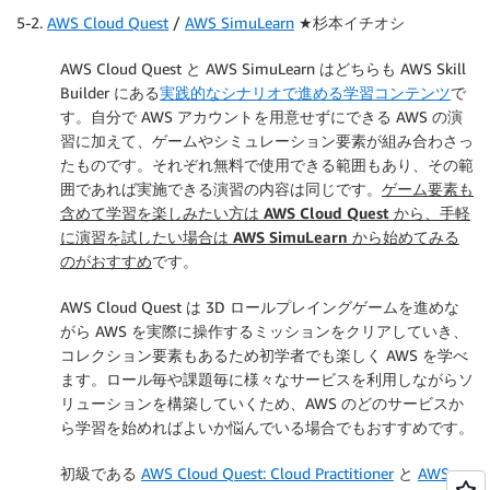
5-2.
AWS Cloud Quest
/
AWS SimuLearn
★杉本イチオシ
AWS Cloud Quest と AWS SimuLearn はどちらも AWS Skill
Builder にある
実践的なシナリオで進める学習コンテンツ
で
す。自分で AWS アカウントを用意せずにできる AWS の演
習に加えて、ゲームやシミュレーション要素が組み合わさっ
たものです。それぞれ無料で使用できる範囲もあり、その範
囲であれば実施できる演習の内容は同じです。
ゲーム要素も
含めて学習を楽しみたい方は AWS Cloud Quest から、手軽
に演習を試したい場合は AWS SimuLearn から始めてみる
のがおすすめ
です。
AWS Cloud Quest は 3D ロールプレイングゲームを進めな
がら AWS を実際に操作するミッションをクリアしていき、
コレクション要素もあるため初学者でも楽しく AWS を学べ
ます。ロール毎や課題毎に様々なサービスを利用しながらソ
リューションを構築していくため、AWS のどのサービスか
ら学習を始めればよいか悩んでいる場合でもおすすめです。
初級である
AWS Cloud Quest: Cloud Practitioner
と
AWS