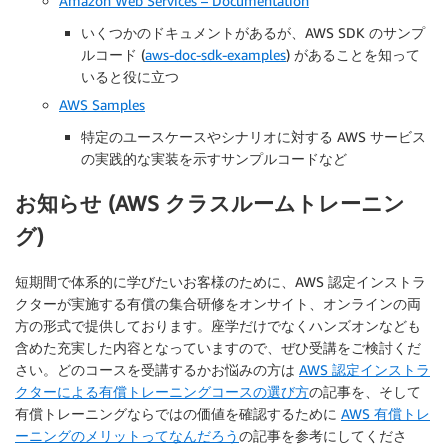
Amazon Web Services – Documentation
いくつかのドキュメントがあるが、AWS SDK のサンプ
ルコード (
aws-doc-sdk-examples
) があることを知って
いると役に立つ
AWS Samples
特定のユースケースやシナリオに対する AWS サービス
の実践的な実装を示すサンプルコードなど
お知らせ (AWS クラスルームトレーニン
グ)
短期間で体系的に学びたいお客様のために、AWS 認定インストラ
クターが実施する有償の集合研修をオンサイト、オンラインの両
方の形式で提供しております。座学だけでなくハンズオンなども
含めた充実した内容となっていますので、ぜひ受講をご検討くだ
さい。どのコースを受講するかお悩みの方は
AWS 認定インストラ
クターによる有償トレーニングコースの選び方
の記事を、そして
有償トレーニングならではの価値を確認するために
AWS 有償トレ
ーニングのメリットってなんだろう
の記事を参考にしてくださ