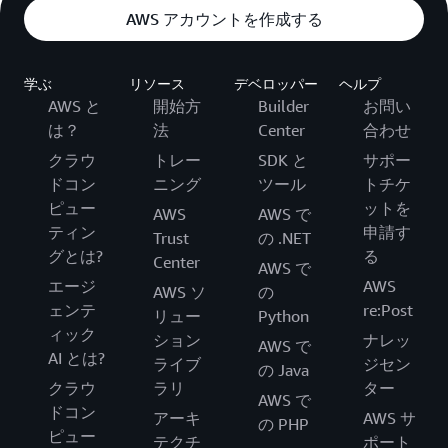
AWS アカウントを作成する
学ぶ
リソース
デベロッパー
ヘルプ
AWS と
開始方
Builder
お問い
は？
法
Center
合わせ
クラウ
トレー
SDK と
サポー
ドコン
ニング
ツール
トチケ
ピュー
ットを
AWS
AWS で
ティン
申請す
Trust
の .NET
グとは?
る
Center
AWS で
エージ
AWS
AWS ソ
の
ェンテ
re:Post
リュー
Python
ィック
ション
ナレッ
AWS で
AI とは?
ライブ
ジセン
の Java
クラウ
ラリ
ター
AWS で
ドコン
アーキ
AWS サ
の PHP
ピュー
テクチ
ポート