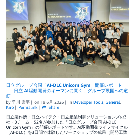
日立グループ合同「AI-DLC Unicorn Gym」開催レポート
── 日立 AI駆動開発のキーマンに聞く、グループ展開への道
筋
by
早川 康平
on
18 6月 2026
in
Developer Tools
,
General
,
Kiro
Permalink
Share
日立製作所・日立ハイテク・日立産業制御ソリューションズの3
社・8チーム・52名が参加した「日立グループ合同 AI-DLC
Unicorn Gym」の開催レポートです。AI駆動開発ライフサイクル
（AI-DLC）を3日間で体験したワークショップの成果（開発工数