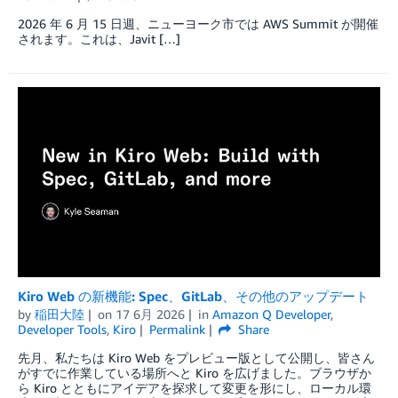
2026 年 6 月 15 日週、ニューヨーク市では AWS Summit が開催
されます。これは、Javit […]
Kiro Web の新機能: Spec、GitLab、その他のアップデート
by
稲田大陸
on
17 6月 2026
in
Amazon Q Developer
,
Developer Tools
,
Kiro
Permalink
Share
先月、私たちは Kiro Web をプレビュー版として公開し、皆さん
がすでに作業している場所へと Kiro を広げました。ブラウザか
ら Kiro とともにアイデアを探求して変更を形にし、ローカル環