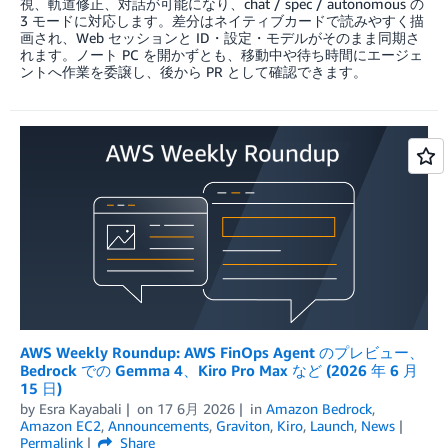
視、軌道修正、対話が可能になり、chat / spec / autonomous の
3 モードに対応します。差分はネイティブカードで読みやすく描
画され、Web セッションと ID・設定・モデルがそのまま同期さ
れます。ノート PC を開かずとも、移動中や待ち時間にエージェ
ントへ作業を委譲し、後から PR として確認できます。
AWS Weekly Roundup: AWS FinOps Agent のプレビュー、
Bedrock での Gemma 4、Kiro Pro Max など (2026 年 6 月
15 日)
by
Esra Kayabali
on
17 6月 2026
in
Amazon Bedrock
,
Amazon EC2
,
Announcements
,
Graviton
,
Kiro
,
Launch
,
News
Permalink
Share