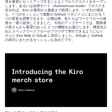
境を最初にセットアップすることなくプルリクエストをオープン
します。あるいは自律モード（Autonomous mode）でタスクを
任せれば、Kiro が最初から最後まで処理します。いずれの場合
も、1 つのセッションで複数の GitHub リポジトリにまたがる 1
つの変更を調整できます。公開以降、私たちはワークフローの改
善を一通り提供してきました。今回のアップデートでは、開発者
の皆さんから要望のあった 2 つの機能をお届けします。構造化さ
れたスペックワークフローがブラウザで実行できるようになり、
さらに Kiro Web が GitLab に対応しました。GitLab と GitHub
の両方にまたがるセッションも含めてです。