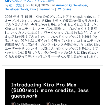
Kiro 公式グッズストアのご紹介
by
稲田大陸
on
16 6月 2026
in
Amazon Q Developer
,
Developer Tools
,
Kiro
Permalink
Share
2026 年 6 月 15 日、Kiro 公式グッズストアを shop.kiro.dev にて
オープンします。これまで Kiro を使って最高の仕事を生み出し
てきた皆さんが、今度はそれを身にまとえるようになりました。
Kiro コミュニティは、オープンに開発し、プロジェクトを共有
し、ハッカソンに参加し、ワークショップに加わるなど、さまざ
まな活動を続けてきました。このたび Kiro グッズをお届けでき
ることを、私たちは大変うれしく思っています。コミュニティの
選択肢がさらに広がり、カンファレンス会場の向こうに別の Kiro
ユーザーを見つけたり、お気に入りの Kiro グッズを身につけて
ハッカソンに参加したり、ラバーダックの代わりに Kiro のぬい
ぐるみを使ってデバッグしたり——そんな楽しみが生まれます。