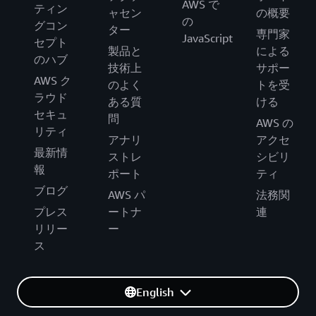
AWS で
ティン
ャセン
の概要
の
グコン
ター
専門家
JavaScript
セプト
製品と
による
のハブ
技術上
サポー
AWS ク
のよく
トを受
ラウド
ある質
ける
セキュ
問
AWS の
リティ
アナリ
アクセ
最新情
ストレ
シビリ
報
ポート
ティ
ブログ
AWS パ
法務関
プレス
ートナ
連
リリー
ー
ス
English