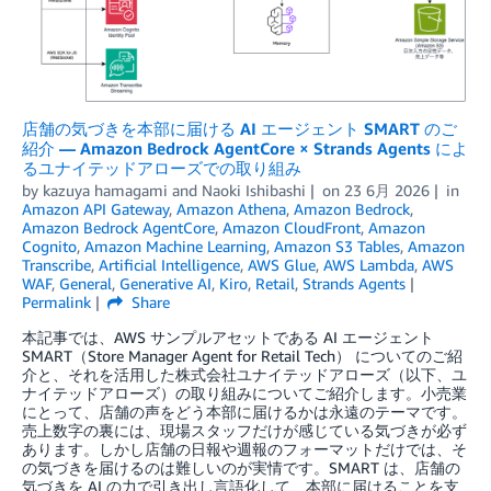
店舗の気づきを本部に届ける AI エージェント SMART のご
紹介 — Amazon Bedrock AgentCore × Strands Agents によ
るユナイテッドアローズでの取り組み
by
kazuya hamagami
and
Naoki Ishibashi
on
23 6月 2026
in
Amazon API Gateway
,
Amazon Athena
,
Amazon Bedrock
,
Amazon Bedrock AgentCore
,
Amazon CloudFront
,
Amazon
Cognito
,
Amazon Machine Learning
,
Amazon S3 Tables
,
Amazon
Transcribe
,
Artificial Intelligence
,
AWS Glue
,
AWS Lambda
,
AWS
WAF
,
General
,
Generative AI
,
Kiro
,
Retail
,
Strands Agents
Permalink
Share
本記事では、AWS サンプルアセットである AI エージェント
SMART（Store Manager Agent for Retail Tech） についてのご紹
介と、それを活用した株式会社ユナイテッドアローズ（以下、ユ
ナイテッドアローズ）の取り組みについてご紹介します。小売業
にとって、店舗の声をどう本部に届けるかは永遠のテーマです。
売上数字の裏には、現場スタッフだけが感じている気づきが必ず
あります。しかし店舗の日報や週報のフォーマットだけでは、そ
の気づきを届けるのは難しいのが実情です。SMART は、店舗の
気づきを AI の力で引き出し言語化して、本部に届けることを支