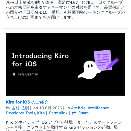
70%以上削減を9割が体感、満足度4.67）に加え、日立グループ
への本格展開を牽引するキーマンとの対談を通じて、品質保証と
の両立や「日立AI-DLC」構想、AI駆動開発ワーキンググループの
立ち上げの計画までをお届けします。
Kiro for iOS のご紹介
by
吉村 弘明
on
18 6月 2026
in
Artificial Intelligence
,
Developer Tools
,
Kiro
Permalink
Share
Kiro のネイティブ iOS アプリが登場しました。スマートフォン
から直接、クラウド上で動作する Kiro セッションの起動、監