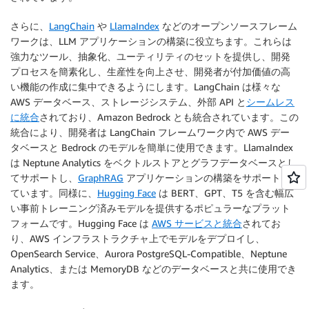
さらに、
LangChain
や
LlamaIndex
などのオープンソースフレーム
ワークは、LLM アプリケーションの構築に役立ちます。これらは
強力なツール、抽象化、ユーティリティのセットを提供し、開発
プロセスを簡素化し、生産性を向上させ、開発者が付加価値の高
い機能の作成に集中できるようにします。LangChain は様々な
AWS データベース、ストレージシステム、外部 API と
シームレス
に統合
されており、Amazon Bedrock とも統合されています。この
統合により、開発者は LangChain フレームワーク内で AWS デー
タベースと Bedrock のモデルを簡単に使用できます。LlamaIndex
は Neptune Analytics をベクトルストアとグラフデータベースとし
てサポートし、
GraphRAG
アプリケーションの構築をサポートし
ています。同様に、
Hugging Face
は BERT、GPT、T5 を含む幅広
い事前トレーニング済みモデルを提供するポピュラーなプラット
フォームです。Hugging Face は
AWS サービスと統合
されてお
り、AWS インフラストラクチャ上でモデルをデプロイし、
OpenSearch Service、Aurora PostgreSQL-Compatible、Neptune
Analytics、または MemoryDB などのデータベースと共に使用でき
ます。