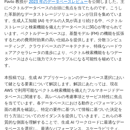
Pavlo 教授が
2023 年のデータベースレビュー
を公開しました。主
にベクトルデータベースの台頭に焦点を当てたものです。こうし
た革新的なデータストレージソリューションが注目を集めていま
す。生成人工知能 (AI) モデルの人気が高まり続ける中、ベクトル
ストレージと検索機能を備えたデータベースに関心が寄せられて
います。ベクトルデータベースは、基盤モデル (FM) の機能を拡張
するための費用対効果の高い仕組みを提供します。分散コンピュ
ーティング、クラウドベースのアーキテクチャ、特殊なハードウ
ェアアクセラレータの進歩により、ベクトル検索機能をもつデー
タベースはさらに強力でスケーラブルになる可能性を秘めていま
す。
本投稿では、生成 AI アプリケーションのデータベース選択におい
て鍵となる要素について解説します。解説にあたっては、現在
AWS で利用可能なベクトル検索機能を備えたフルマネージドデー
タベースに関連する、高レベルの考慮事項とサービス特性に焦点
を当てています。各データベースにおける動作とパフォーマンス
面の差異を確認し、特定の要件に基づいて情報に基づいた決定を
行う方法についてのガイダンスを提供していきます。これらの本
質的な側面を理解することで、生成 AI ワークロードに最適なデー
タベースを選択し、最適なパフォーマンス、スケーラビリティ、