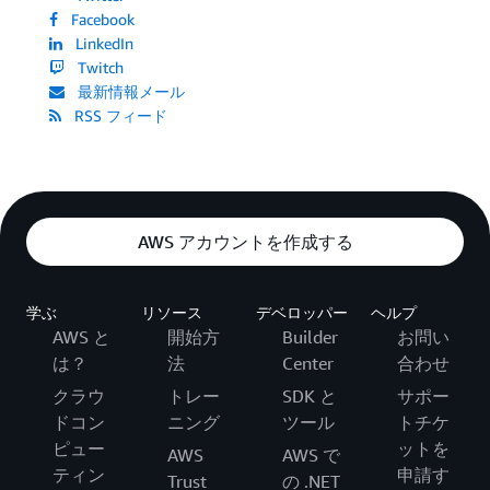
Facebook
LinkedIn
Twitch
最新情報メール
RSS フィード
AWS アカウントを作成する
学ぶ
リソース
デベロッパー
ヘルプ
AWS と
開始方
Builder
お問い
は？
法
Center
合わせ
クラウ
トレー
SDK と
サポー
ドコン
ニング
ツール
トチケ
ピュー
ットを
AWS
AWS で
ティン
申請す
Trust
の .NET