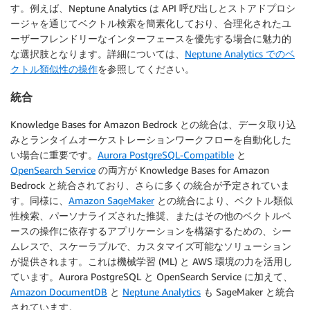
す。例えば、Neptune Analytics は API 呼び出しとストアドプロシ
ージャを通じてベクトル検索を簡素化しており、合理化されたユ
ーザーフレンドリーなインターフェースを優先する場合に魅力的
な選択肢となります。詳細については、
Neptune Analytics でのベ
クトル類似性の操作
を参照してください。
統合
Knowledge Bases for Amazon Bedrock との統合は、データ取り込
みとランタイムオーケストレーションワークフローを自動化した
い場合に重要です。
Aurora PostgreSQL-Compatible
と
OpenSearch Service
の両方が Knowledge Bases for Amazon
Bedrock と統合されており、さらに多くの統合が予定されていま
す。同様に、
Amazon SageMaker
との統合により、ベクトル類似
性検索、パーソナライズされた推奨、またはその他のベクトルベ
ースの操作に依存するアプリケーションを構築するための、シー
ムレスで、スケーラブルで、カスタマイズ可能なソリューション
が提供されます。これは機械学習 (ML) と AWS 環境の力を活用し
ています。Aurora PostgreSQL と OpenSearch Service に加えて、
Amazon DocumentDB
と
Neptune Analytics
も SageMaker と統合
されています。