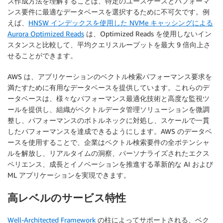
ス作成方法を理解することは、特定のユースケースとパフォーマ
ンス要件に最適なデータベースを選択するために不可欠です。例
えば、
HNSW インデックスを使用した NVMe キャッシングによる
Aurora Optimized Reads
は、Optimized Reads を使用しないイン
スタンスと比較して、平均クエリスループットを最大 9 倍向上さ
せることができます。
AWS は、アプリケーションのベクトル検索パフォーマンス要求を
満たすために有用なデータベースを提供しています。これらのデ
ータベースは、様々なパフォーマンス最適化技術と高度な監視ツ
ールを提供し、組織がベクトルデータ管理ソリューションを微調
整し、パフォーマンスのボトルネックに対処し、スケールで一貫
したパフォーマンスを達成できるようにします。AWS のデータベ
ースを使用することで、企業はベクトル検索要件の全ポテンシャ
ルを解放し、リアルタイムの洞察、パーソナライズされたエクス
ペリエンス、成長とイノベーションを推進する革新的な AI および
ML アプリケーションを実現できます。
高レベルのサービス特性
Well-Architected Framework
の柱によってサポートされる、ベク