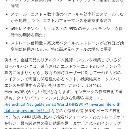
時間
スケール・コスト – 数十億のベクトルを効率的にスケールしな
がら処理しつつ、コストパフォーマンスを維持する能力
p99 レイテンシ – リクエストの 99% の最大レイテンシ、応答
時間の期待を満たす
ストレージ使用量 – 高次元ベクトルのストレージがどれほど効
率的に使用されるか、特に高次元ベクトルの場合に重要
例えば、金融商品のリアルタイム推奨エンジンを構築しているグ
ローバルバンクは、確立されたエンドツーエンドのレイテンシ予
算内に留まりながら、数万の同時ユーザーに対して一桁ミリ秒の
レイテンシで高度に関連性のあるベクトル検索結果とエクスペリ
エンスを提供する必要があります。このシナリオでは、
MemoryDB が正しい選択となります。インデックス作成技術の選
択も、クエリパフォーマンスに大きな影響を与えます。
Hierarchical Navigable Small World (HNSW)
や
inverted file with
flat compression (IVFFlat)
などの近似最近傍 (ANN) ベースの技術
は、他の k-NN 技術に比べて検索パフォーマンスとのトレードオフ
を行い、最も関連性の高い結果を返します。これらのインデック