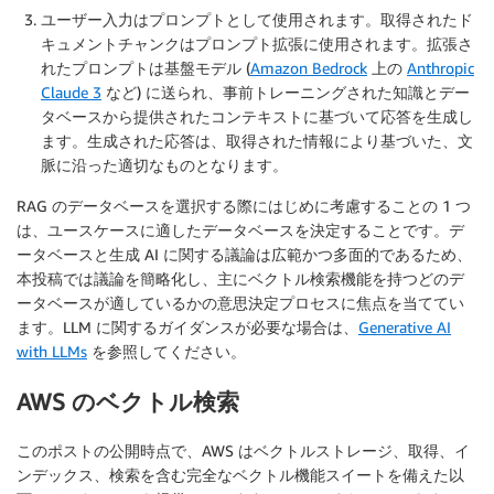
ユーザー入力はプロンプトとして使用されます。取得されたド
キュメントチャンクはプロンプト拡張に使用されます。拡張さ
れたプロンプトは基盤モデル (
Amazon Bedrock
上の
Anthropic
Claude 3
など) に送られ、事前トレーニングされた知識とデー
タベースから提供されたコンテキストに基づいて応答を生成し
ます。生成された応答は、取得された情報により基づいた、文
脈に沿った適切なものとなります。
RAG のデータベースを選択する際にはじめに考慮することの 1 つ
は、ユースケースに適したデータベースを決定することです。デ
ータベースと生成 AI に関する議論は広範かつ多面的であるため、
本投稿では議論を簡略化し、主にベクトル検索機能を持つどのデ
ータベースが適しているかの意思決定プロセスに焦点を当ててい
ます。LLM に関するガイダンスが必要な場合は、
Generative AI
with LLMs
を参照してください。
AWS のベクトル検索
このポストの公開時点で、AWS はベクトルストレージ、取得、イ
ンデックス、検索を含む完全なベクトル機能スイートを備えた以