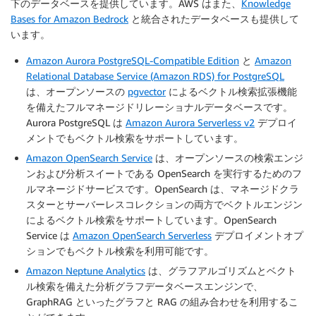
下のデータベースを提供しています。AWS はまた、
Knowledge
Bases for Amazon Bedrock
と統合されたデータベースも提供して
います。
Amazon Aurora PostgreSQL-Compatible Edition
と
Amazon
Relational Database Service (Amazon RDS) for PostgreSQL
は、オープンソースの
pgvector
によるベクトル検索拡張機能
を備えたフルマネージドリレーショナルデータベースです。
Aurora PostgreSQL は
Amazon Aurora Serverless v2
デプロイ
メントでもベクトル検索をサポートしています。
Amazon OpenSearch Service
は、オープンソースの検索エンジ
ンおよび分析スイートである OpenSearch を実行するためのフ
ルマネージドサービスです。OpenSearch は、マネージドクラ
スターとサーバーレスコレクションの両方でベクトルエンジン
によるベクトル検索をサポートしています。OpenSearch
Service は
Amazon OpenSearch Serverless
デプロイメントオプ
ションでもベクトル検索を利用可能です。
Amazon Neptune Analytics
は、グラフアルゴリズムとベクト
ル検索を備えた分析グラフデータベースエンジンで、
GraphRAG といったグラフと RAG の組み合わせを利用するこ