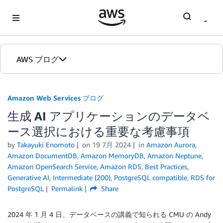
Skip to Main Content
AWS ブログ
ホーム
Amazon Web Services ブログ
生成 AI アプリケーションのデータベ
カテゴリ
ース選択における重要な考慮事項
エディション
by
Takayuki Enomoto
on
19 7月 2024
in
Amazon Aurora
,
Amazon DocumentDB
,
Amazon MemoryDB
,
Amazon Neptune
,
Amazon OpenSearch Service
,
Amazon RDS
,
Best Practices
,
Generative AI
,
Intermediate (200)
,
PostgreSQL compatible
,
RDS for
PostgreSQL
Permalink
Share
2024 年 1 月 4 日、データベースの講義で知られる CMU の Andy