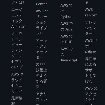
グとは?
る
Center
AWS で
エージ
AWS
AWS ソ
の
ェンテ
re:Post
リュー
Python
ィック
ション
ナレッ
AWS で
AI とは?
ライブ
ジセン
の Java
クラウ
ラリ
ター
AWS で
ドコン
アーキ
AWS サ
の PHP
ピュー
テクチ
ポート
AWS で
ティン
ャセン
の概要
の
グコン
ター
専門家
JavaScript
セプト
製品と
による
のハブ
技術上
サポー
AWS ク
のよく
トを受
ラウド
ある質
ける
セキュ
問
AWS の
リティ
アナリ
アクセ
最新情
ストレ
シビリ
報