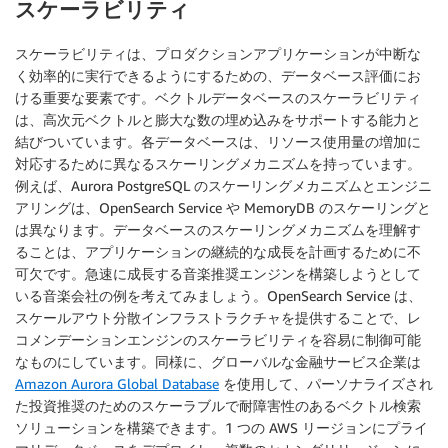
スケーラビリティ
スケーラビリティは、プロダクションアプリケーションが中断な
く効率的に実行できるようにするための、データベース評価にお
ける重要な要素です。ベクトルデータベースのスケーラビリティ
は、高次元ベクトルと膨大な数の埋め込みをサポートする能力と
結びついています。各データベースは、リソース使用量の増加に
対応するために異なるスケーリングメカニズムを持っています。
例えば、Aurora PostgreSQL のスケーリングメカニズムとエンジニ
アリングは、OpenSearch Service や MemoryDB のスケーリングと
は異なります。データベースのスケーリングメカニズムを理解す
ることは、アプリケーションの継続的な成長を計画するために不
可欠です。急速に成長する音楽推奨エンジンを構築しようとして
いる音楽会社の例を考えてみましょう。OpenSearch Service は、
スケールアウト分散インフラストラクチャを提供することで、レ
コメンデーションエンジンのスケーラビリティを容易に制御可能
なものにしています。同様に、グローバルな金融サービス企業は
Amazon Aurora Global Database
を使用して、パーソナライズされ
た投資推奨のためのスケーラブルで耐障害性のあるベクトル検索
ソリューションを構築できます。1 つの AWS リージョンにプライ