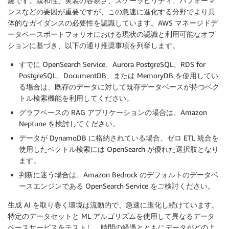
鍵です。親和性、実装の容易さ、スケーラビリティ、パフォーマ
ンスなどの要因が重要ですが、この急速に進化する分野でより具
体的なガイダンスの必要性を認識しています。AWS マネージドデ
ータベースポートフォリオにおける現状の認識と利用可能なオプ
ションに基づき、以下の通り推奨事項を列挙します。
すでに OpenSearch Service、Aurora PostgreSQL、RDS for
PostgreSQL、DocumentDB、または MemoryDB を使用してい
る場合は、既存のデータに対して既存データベースが持つベク
トル検索機能を利用してください。
グラフベースの RAG アプリケーションの場合は、Amazon
Neptune を検討してください。
データが DynamoDB に格納されている場合、ゼロ ETL 統合を
使用したベクトル検索には OpenSearch が優れた選択肢となり
ます。
判断に迷う場合は、Amazon Bedrock のデフォルトのデータベ
ースエンジンである OpenSearch Service をご検討ください。
生成 AI を取り巻く環境は流動的で、急速に進化し続けています。
特定のデータセットと ML アルゴリズムを使用して異なるデータ
ベースサービスをテストし、時間の経過とともにデータがどのよ