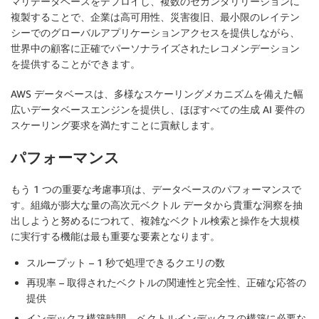
マリデータベースをデプロイし、複数のセカンダリリージョンに
複製することで、企業は高可用性、災害復旧、最小限のレイテン
シーでのグローバルアプリケーションアクセスを提供しながら、
世界中の顧客に正確でパーソナライズされたレコメンデーション
を提供することができます。
AWS データベースは、多様なスケーリングメカニズムを備えた幅
広いデータベースエンジンを提供し、ほぼすべての生成 AI 要件の
スケーリング要求を満たすことに貢献します。
パフォーマンス
もう 1 つの重要な考慮事項は、データベースのパフォーマンスで
す。組織が膨大な量の高次元ベクトル データから貴重な洞察を抽
出しようと努めるにつれて、複雑なベクトル検索と操作を大規模
に実行する機能は最も重要な要素となります。
スループット – 1 秒で処理できるクエリの数
再現率 – 取得されたベクトルの関連性と完全性、正確な応答の
提供
インデックス構築時間 – ベクトルインデックスの構築に必要な