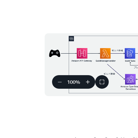
100
%