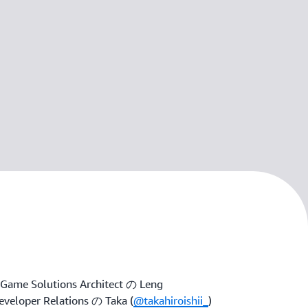
lutions Architect の Leng
veloper Relations の Taka (
@takahiroishii_
)