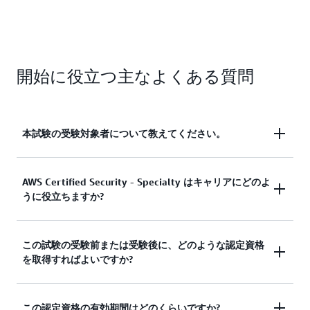
開始に役立つ主なよくある質問
本試験の受験対象者について教えてください。
AWS Certified Security - Specialty は、セキュリティ
AWS Certified Security - Specialty はキャリアにどのよ
うに役立ちますか?
ソリューションの設計と実装における 5 年の IT セ
キュリティ経験と 2 年以上の AWS ワークロードの
セキュリティ保護に関する実務経験がある経験豊富
この認定は、受験者の信頼性を高め、ステークホル
この試験の受験前または受験後に、どのような認定資格
な個人を対象としています。この認定は、クラウド
を取得すればよいですか?
ダーや顧客にとって信頼できるアドバイザーとして
アーキテクチャ、データベース、ネットワーキン
の地位を確立するのに役立ちます。AWS Certified
グ、DevSecOps にわたる複数の職務に必要なスキ
Security - Specialty の認定を取得すると、組織や顧
ルと専門知識を補完するものです。
: この認定の準備をする前に、特定の認定を取
この認定資格の有効期間はどのくらいですか?
以前