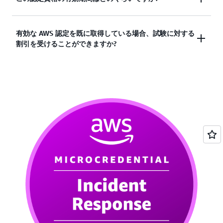
客固有のニーズを満たすベストプラクティスとセキ
得する必要はありません。ただし、受験者は通常、
ュリティソリューションを提供できます。2022 年
AWS Certified Security - Specialty 試験を受験する前
10 月の Lightcast™ によると、この認定を必要とす
この認定資格は 3 年間有効です。認定の有効期限が
有効な AWS 認定を既に取得している場合、試験に対する
に、AWS Certified Solutions Architect - Associate ま
る求人情報は 73% (2021 年 10 月～2022 年 9 月) 増
割引を受けることができますか?
切れる前に、この試験の最新バージョンに合格する
たは AWS Certified Solutions Architect -
加しています。Skillsoft の年次 IT Skills and Salary
ことで再認定を受けることができます。AWS 認定
Professional の資格を取得しています。
アンケートの 2024 年 10 月の結果によると、AWS
の
再認定オプション
をご覧ください。
Certified Security - Specialty は米国で最も高収入に
はい。AWS 認定を 1 つ取得すると、次回受験する
つながる技術認定資格でもあります。
: AWS Certified DevOps Engineer - Professional
今後
AWS 認定試験が 50% 割引になります。
AWS 認定
と AWS Certified Advanced Networking - Specialty
アカウント
にサインインしてこの割引にアクセスで
は、他のクラウドプロフェッショナルがネットワー
きます。
クエンジニアや DevSecOps エンジニアなどの職種
でさらにキャリアを高めるために取得した追加の認
定です。