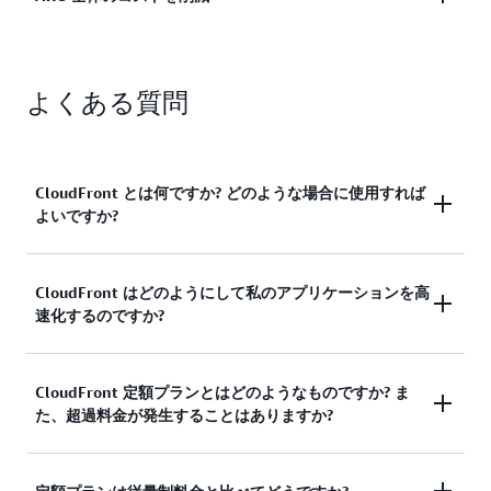
トラクチャに到達する前に攻撃を吸収してブロック
能はデフォルトで有効になっており、その他の設定
するという手間のかかる作業を引き受けます。お客
も簡単にセットアップできます。
CloudFront と AWS オリジン間のデータ転送は、
様のコンピューティング、データベース、インフラ
よくある質問
CloudFront 経由でトラフィックを処理すると自動
ストラクチャは、正当なトラフィックのためだけに
的に免除されます。これにより、CloudFront 配信
確保できます。ブロックされた DDoS 攻撃や AWS
と AWS オリジンの CloudFront へのデータ転送コス
WAF によってブロックされたリクエストは、使用
トの両方の月額料金が請求されます。キャッシュさ
許容量には含まれません。
CloudFront とは何ですか? どのような場合に使用すれば
れたコンテンツが CloudFront エッジロケーション
よいですか?
またはリージョナルエッジキャッシュから提供さ
れ、重複したリクエストがまとめられ、不要なトラ
フィックがブロックされると、オリジンサーバー、
CloudFront は、アプリケーションのグローバルな
CloudFront はどのようにして私のアプリケーションを高
データベース、使用量に応じて課金されるその他の
速化するのですか?
単一エントリポイントとして機能するコンテンツ配
AWS サービスに対するリクエストが減り、コスト
信ネットワークです。世界中の視聴者は、
を削減できます。
CloudFront の数百のエッジロケーションのうち、
CloudFront は、API のような動的でキャッシュ不可
CloudFront 定額プランとはどのようなものですか? ま
自分に最も近いものに接続しています。CloudFront
た、超過料金が発生することはありますか?
能なワークロードを含め、リージョン内の接続を確
はキャッシュから直接応答するか、リクエストをお
立するためのコストのかかる往復を短縮および排除
客様のアプリケーションに転送します。トラフィッ
することで、迅速なエクスペリエンスを提供しま
クは CloudFront のエッジロケーションに分散され