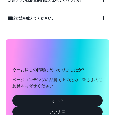
CloudFront 定額料金プランは、CloudFront CDN と
定額プランは従量制料金と比べてどうですか?
す。CloudFront は、分散したエッジロケーション
るため、単一のロケーションから提供されるウェブ
複数の AWS サービスおよび機能を組み合わせたも
から視聴者の近くで TLS を終了し、オリジンへの持
アプリケーションと比較した場合、CloudFront の
ので、超過料金なしの月額料金でご利用いただけま
続的な接続を維持し、リクエストを折りたたんでオ
ネットワークアーキテクチャを活用して、大量のト
定額料金プランと
従量制
料金には、ニーズに基づく
開始方法を教えてください。
す。プランには、CDN、WAF、DDoS 保護、DNS、
リジンサーバーの負荷を軽減して応答時間を短縮し
ラフィックや持続的なトラフィックに耐えられる低
さまざまなメリットがあります。定額料金プランで
TLS 証明書、ログ記録、サーバーレスエッジコンピ
て、トラフィックをパブリックインターネットでは
レイテンシーのアプリケーションを提供できます。
は、CloudFront、WAF、Route 53、S3、
ューティングが含まれます。さらに、S3 標準スト
なく AWS のプライベートグローバルネットワーク
そのため、CloudFront は DDoS やその他のアプリ
新しい CloudFront ディストリビューションを作成
CloudWatch Logs などの複数の AWS サービスを 1
レージクレジットを毎月受け取ることができます。
経由で AWS アプリケーションに伝送します。
ケーション攻撃から保護するための理想的な場所だ
する場合、または既存のディストリビューションを
つの料金で利用できるため、トラフィックが急増し
と言えます。
従量制料金から切り替える場合は、定額プランを選
たり攻撃を受けたりしても超過料金が発生すること
ニーズに応じてアプリケーションごとに異なるプラ
さらに、HTML、CSS、JavaScript、画像などのキャ
択してください。アプリケーションのニーズに基づ
はありません。
ンを選択できるため、使用量の計算や、トラフィッ
ッシュ可能なコンテンツがある場合、CloudFront
パフォーマンス、セキュリティ、可用性を必要とす
いてプランを選択してください。月額 0 USD から
クの急増や DDoS 攻撃による予期しないコストを心
はそのコンテンツのコピーを保存し、ビューワーの
る、パブリックにアクセス可能なウェブアプリケー
ご利用いただけます。プランは CloudFront コンソ
従量制料金では、実際の使用量に基づいてサービス
今日お探しの情報は見つかりましたか?
配することなく、アプリケーションを柔軟にスケー
近くにあるグローバルなエッジロケーションからの
ションには、CloudFront をご検討ください。ウェ
ールから設定できます。
ごとに個別に請求されます。これにより、サービス
ルできます。
応答を提供するため、リクエストがアプリケーショ
ブアプリケーションは、S3、AWS Application Load
ページコンテンツの品質向上のため、皆さまのご
の選択と構成を柔軟に行うことができますが、コス
ンに届くまでにかかる時間を短縮できます。
Balancer (ALB)、Amazon API Gateway など AWS で
意見をお寄せください
トはトラフィックパターンに基づき月ごとに変わる
ホストすることも、公開されている任意の URL で
可能性があり、コストを管理するには複数のサービ
ホストすることもできます。コンテンツは、静的な
スの使用状況を監視する必要があります。
はい
コンテンツ、動的に生成されたキャッシュ可能なコ
ンテンツ、またはキャッシュできないコンテンツの
いいえ
定額料金プランは、超過料金を気にせずに、合計の