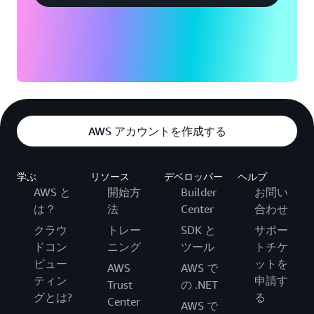
いずれであってもかまいません。これら 3 つすべて
月額料金、簡素化されたサービス構成、組み込みの
が、パフォーマンス、セキュリティ、可用性の向上
セキュリティ機能を利用したい場合に最適です。従
によるメリットを受けることができます。
量制料金の方が適しているのは、個々のサービス機
能、カスタム構成、定額プランでは利用できない機
能へのアクセスを完全に制御する必要がある場合、
または予測可能な大量のトラフィックの急増に対処
する予定がある場合です。
AWS アカウントを作成する
Amazon CloudFront 定額料金プランは、他のオファ
ー、プロモーション、割引と組み合わせることはで
学ぶ
リソース
デベロッパー
ヘルプ
きません。
AWS と
開始方
Builder
お問い
は？
法
Center
合わせ
クラウ
トレー
SDK と
サポー
ドコン
ニング
ツール
トチケ
ピュー
ットを
AWS
AWS で
ティン
申請す
Trust
の .NET
グとは?
る
Center
AWS で