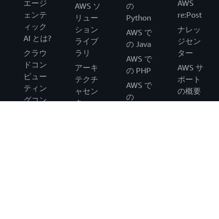
エージ
AWS
AWS ソ
の
ェンテ
re:Post
リュー
Python
ィック
ション
ナレッ
AWS で
AI とは?
ライブ
ジセン
の Java
クラウ
ラリ
ター
AWS で
ドコン
アーキ
AWS サ
の PHP
ピュー
テクチ
ポート
AWS で
ティン
ャセン
の概要
の
グコン
ター
AWS の
JavaScript
セプト
製品と
アクセ
のハブ
builders.flash
技術上
シビリ
- AWS
AWS ク
のよく
ティ
の公式
ラウド
ある質
法務
ウェブ
セキュ
問
マガジ
イベン
リティ
アナリ
ン
ト行動
最新情
ストレ
規範
報
ポート
イベン
ブログ
AWS パ