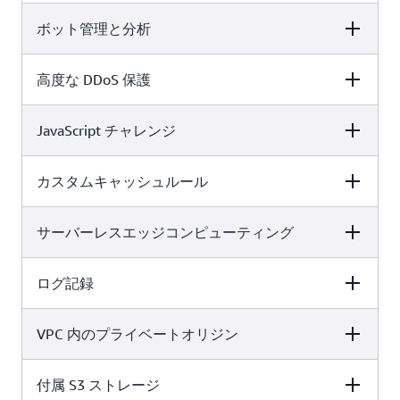
ボット管理と分析
無料
Pro
ビジネス
PHP、
一般的なウェブ脅
WordPress、SQL
威からの保護
高度な保護機能
などのユースケー
高度な DDoS 保護
無料
Pro
ビジネス
5
25
50
ス保護
JavaScript チャレンジ
無料
Pro
ビジネス
x
x
自己識別ボット
カスタムキャッシュルール
無料
Pro
ビジネス
x
x
✓
サーバーレスエッジコンピューティング
無料
Pro
ビジネス
x
x
✓
ログ記録
無料
Pro
ビジネス
x
x
✓
VPC 内のプライベートオリジン
無料
Pro
ビジネス
✓
✓
✓
付属 S3 ストレージ
無料
Pro
ビジネス
x
✓
✓