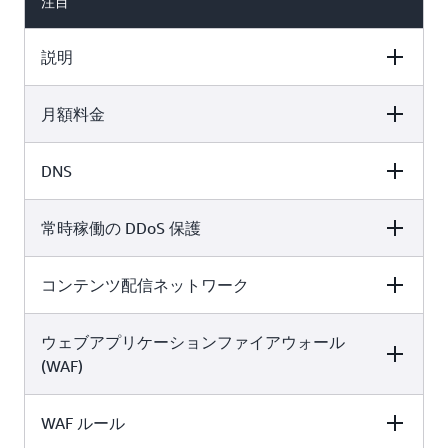
注目
説明
月額料金
無料
Pro
ビジネス
DNS
無料
Pro
ビジネス
小規模なウェブサ
ビジネスアプリ
初心者の愛好家、
イト、ブログ、ア
ーションを保護
学習者、開発者向
プリケーションを
常時稼働の DDoS 保護
無料
Pro
ビジネス
し、高速化しま
0 USD/月
け
立ち上げ、成長さ
す。
15 USD/月
200 USD/月
せましょう。
超過料金なし
コンテンツ配信ネットワーク
無料
Pro
ビジネス
超過料金なし
超過料金なし
✓
✓
✓
ウェブアプリケーションファイアウォール
無料
Pro
ビジネス
✓
✓
✓
(WAF)
✓
✓
✓
WAF ルール
無料
Pro
ビジネス