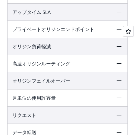
アップタイム SLA
無料
Pro
ビジネス
x
x
✓
プライベートオリジンエンドポイント
無料
Pro
ビジネス
5 GB
50 GB
1 TB
オリジン負荷軽減
無料
Pro
ビジネス
x
x
✓
高速オリジンルーティング
無料
Pro
ビジネス
x
x
✓
オリジンフェイルオーバー
無料
Pro
ビジネス
x
x
x
月単位の使用許容量
無料
Pro
ビジネス
x
x
x
リクエスト
無料
Pro
ビジネス
x
x
x
データ転送
無料
Pro
ビジネス
-
-
-