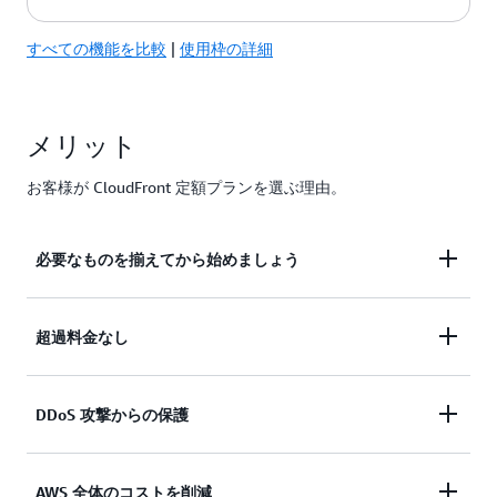
すべての機能を比較
|
使用枠の詳細
無料
Pro
ビジネス
1M
10M
125M
100 GB
50 TB
50 TB
メリット
お客様が CloudFront 定額プランを選ぶ理由。
必要なものを揃えてから始めましょう
CloudFront のグローバル CDN、WAF、DDoS 保
超過料金なし
護、DNS、TLS 証明書、ログ記録、サーバーレスエ
ッジコンピューティングを 1 つのプランで、月額料
トラフィックが急増したり攻撃を受けたりしても、
DDoS 攻撃からの保護
金でご利用いただけます。さらに、S3 標準ストレ
追加の超過料金や使用量の計算は発生しません。
ージクレジットを毎月受け取ることができます。複
数の AWS サービスのコストを計算することなく、
AWS インフラストラクチャは、攻撃がインフラス
AWS 全体のコストを削減
コンテンツの配信を開始できます。セキュリティ機