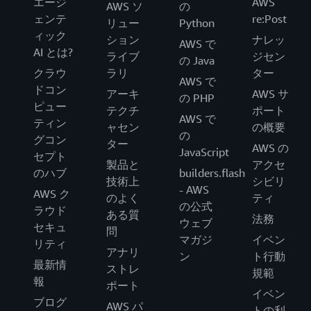
エージ
AWS
AWS ソ
の
ェンテ
re:Post
リュー
Python
ィック
ション
ナレッ
AWS で
AI とは?
ライブ
ジセン
の Java
クラウ
ラリ
ター
AWS で
ドコン
アーキ
AWS サ
の PHP
ピュー
テクチ
ポート
AWS で
ティン
ャセン
の概要
の
グコン
ター
AWS の
JavaScript
セプト
製品と
アクセ
のハブ
builders.flash
技術上
シビリ
- AWS
AWS ク
のよく
ティ
の公式
ラウド
ある質
法務
ウェブ
セキュ
問
マガジ
イベン
リティ
アナリ
ン
ト行動
最新情
ストレ
規範
報
ポート
イベン
ブログ
AWS パ
トの利