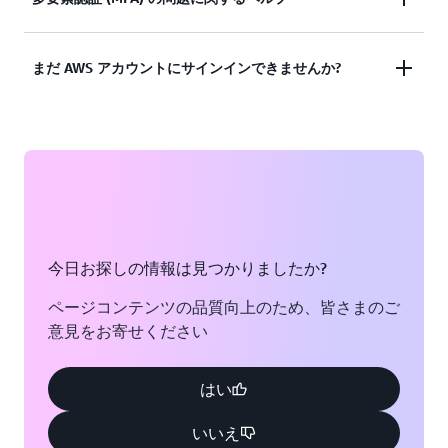
ドキュメンテーションを表示する
ませんでしたか? または、AWS ルートユーザーアカ
ウントにアクセスするための認証情報がありません
紛失、及び仕様できなくなった多要素認証 (MFA) デ
まだ AWS アカウントにサインインできませんか?
か?
バイス
ソリューションを見る
それでも AWS アカウントにログインできない場合
ソリューションを見る
は、このフォームに記入してください。
フォームを表示
今日お探しの情報は見つかりましたか?
ページコンテンツの品質向上のため、皆さまのご
意見をお寄せください
はい
いいえ