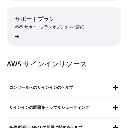
サポートプラン
AWS サポートプランオプションの詳細
ンを見る
AWS サインインリソース
コンソールへのサインインのヘルプ
AWS マネジメントコンソールへのサインインにサ
サインインの問題をトラブルシューティング
ポートが必要ですか?
サインインしようとしましたが、認証情報が機能し
多要素認証 (MFA) の問題に関するヘルプ