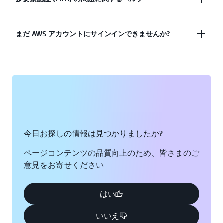
ドキュメンテーションを表示する
ませんでしたか? または、AWS ルートユーザーアカ
ウントにアクセスするための認証情報がありません
紛失、及び仕様できなくなった多要素認証 (MFA) デ
まだ AWS アカウントにサインインできませんか?
か?
バイス
ソリューションを見る
それでも AWS アカウントにログインできない場合
ソリューションを見る
は、このフォームに記入してください。
フォームを表示
今日お探しの情報は見つかりましたか?
ページコンテンツの品質向上のため、皆さまのご
意見をお寄せください
はい
いいえ