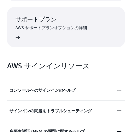
サポートプラン
AWS サポートプランオプションの詳細
ンを見る
AWS サインインリソース
コンソールへのサインインのヘルプ
AWS マネジメントコンソールへのサインインにサ
サインインの問題をトラブルシューティング
ポートが必要ですか?
サインインしようとしましたが、認証情報が機能し
多要素認証 (MFA) の問題に関するヘルプ