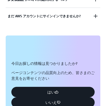
ドキュメンテーションを表示する
ませんでしたか? または、AWS ルートユーザーアカ
ウントにアクセスするための認証情報がありません
紛失、及び仕様できなくなった多要素認証 (MFA) デ
まだ AWS アカウントにサインインできませんか?
か?
バイス
ソリューションを見る
それでも AWS アカウントにログインできない場合
ソリューションを見る
は、このフォームに記入してください。
フォームを表示
今日お探しの情報は見つかりましたか?
ページコンテンツの品質向上のため、皆さまのご
意見をお寄せください
はい
いいえ