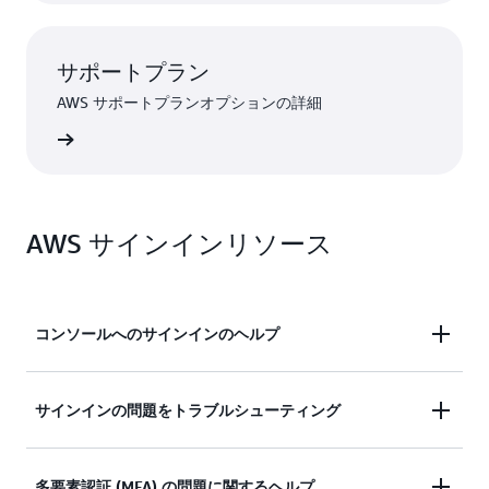
サポートプラン
AWS サポートプランオプションの詳細
ンを見る
AWS サインインリソース
コンソールへのサインインのヘルプ
AWS マネジメントコンソールへのサインインにサ
サインインの問題をトラブルシューティング
ポートが必要ですか?
サインインしようとしましたが、認証情報が機能し
多要素認証 (MFA) の問題に関するヘルプ