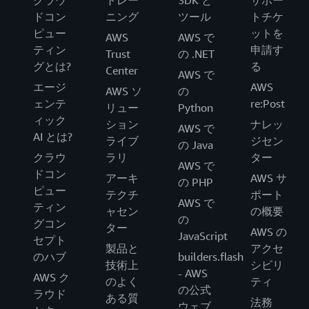
クラウ
トレー
SDK と
サポー
ドコン
ニング
ツール
トチケ
ピュー
ットを
AWS
AWS で
ティン
申請す
Trust
の .NET
グとは?
る
Center
AWS で
エージ
AWS
AWS ソ
の
ェンテ
re:Post
リュー
Python
ィック
ション
ナレッ
AWS で
AI とは?
ライブ
ジセン
の Java
クラウ
ラリ
ター
AWS で
ドコン
アーキ
AWS サ
の PHP
ピュー
テクチ
ポート
AWS で
ティン
ャセン
の概要
の
グコン
ター
AWS の
JavaScript
セプト
製品と
アクセ
のハブ
builders.flash
技術上
シビリ
- AWS
AWS ク
のよく
ティ
の公式
ラウド
ある質
法務
ウェブ