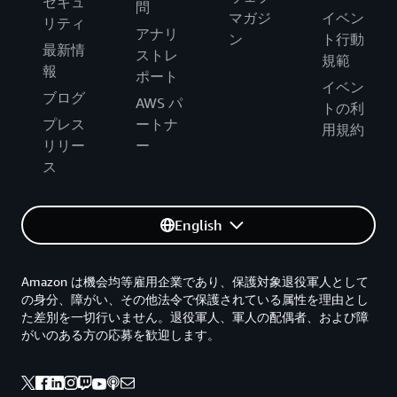
セキュ
問
マガジ
イベン
リティ
アナリ
ン
ト行動
最新情
ストレ
規範
報
ポート
イベン
ブログ
AWS パ
トの利
プレス
ートナ
用規約
リリー
ー
ス
English
Amazon は機会均等雇用企業であり、保護対象退役軍人として
の身分、障がい、その他法令で保護されている属性を理由とし
た差別を一切行いません。退役軍人、軍人の配偶者、および障
がいのある方の応募を歓迎します。