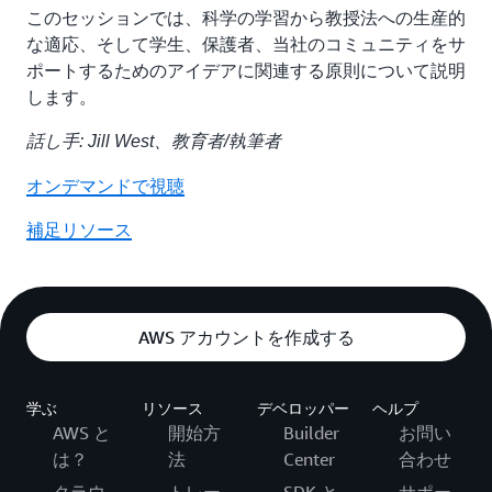
このセッションでは、科学の学習から教授法への生産的
な適応、そして学生、保護者、当社のコミュニティをサ
ポートするためのアイデアに関連する原則について説明
します。
話し手: Jill West、教育者/執筆者
オンデマンドで視聴
補足リソース
AWS アカウントを作成する
学ぶ
リソース
デベロッパー
ヘルプ
AWS と
開始方
Builder
お問い
は？
法
Center
合わせ