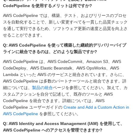
CodePipeline を使用するメリットは何ですか?
AWS CodePipeline では、構築、テスト、およびリリースのプロセ
スを自動化することで、新しい変更すべてを一貫した品質チェック
を通して実行できるため、ソフトウェア更新の速度と品質を向上さ
せることができます。
Q: AWS CodePipeline を使って構築した継続的デリバリーパイプ
ラインに統合できるのは、どのような製品ですか?
AWS CodePipeline は、AWS CodeCommit、Amazon S3、AWS
CodeDeploy、AWS Elastic Beanstalk、AWS OpsWorks、AWS
Lambda といった AWS のサービスと統合されています。さらに、
AWS CodePipeline は多数のパートナーツールと統合できます。詳
細については、
製品の統合
ページを参照してください。加えて、カ
スタムアクションを自分で記述して、既存のツールと AWS
CodePipeline を統合できます。詳細については、AWS
CodePipeline ユーザーガイドの
Create and Add a Custom Action in
AWS CodePipeline
を参照してください。
Q: AWS Identity and Access Management (IAM) を使用して、
AWS CodePipeline へのアクセスを管理できますか?