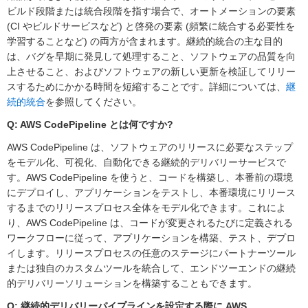
ビルド段階または統合段階を指す場合で、オートメーションの要素
(CI やビルドサービスなど) と啓発の要素 (頻繁に統合する必要性を
学習することなど) の両方が含まれます。継続的統合の主な目的
は、バグを早期に発見して処理すること、ソフトウェアの品質を向
上させること、およびソフトウェアの新しい更新を検証してリリー
スするためにかかる時間を短縮することです。詳細については、
継
続的統合
を参照してください。
Q: AWS CodePipeline とは何ですか?
AWS CodePipeline は、ソフトウェアのリリースに必要なステップ
をモデル化、可視化、自動化できる継続的デリバリーサービスで
す。AWS CodePipeline を使うと、コードを構築し、本番前の環境
にデプロイし、アプリケーションをテストし、本番環境にリリース
するまでのリリースプロセス全体をモデル化できます。これによ
り、AWS CodePipeline は、コードが変更されるたびに定義される
ワークフローに従って、アプリケーションを構築、テスト、デプロ
イします。リリースプロセスの任意のステージにパートナーツール
または独自のカスタムツールを統合して、エンドツーエンドの継続
的デリバリーソリューションを構築することもできます。
Q: 継続的デリバリーパイプラインを設定する際に AWS