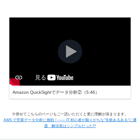
Amazon QuickSightでデータ分析②（5:46）
※併せてこちらのページもご一読いただくと更に理解が深まります。
AWS で営業データ分析に挑戦！―― IT 初心者が陥りがちな”失敗あるある”に遭
遇 解決策はシンプルだった!?