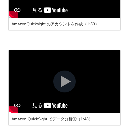
AmazonQuicksight のアカウントを作成（1:59）
Amazon QuickSight でデータ分析①（1:48）