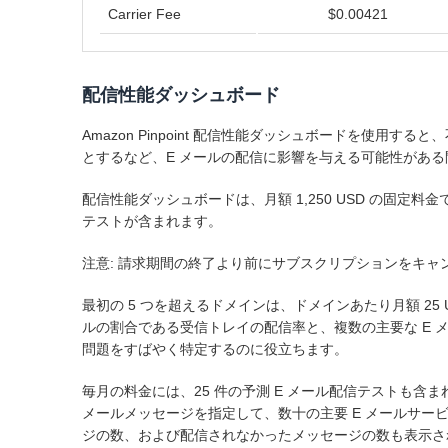
Carrier Fee
$0.00421
配信性能ダッシュボード
Amazon Pinpoint 配信性能ダッシュボードを使用
とするなど、E メールの配信に影響を与える可能性があ
配信性能ダッシュボードは、月額 1,250 USD の固定
テストが含まれます。
注意: 請求期間の終了より前にサブスクリプションをキ
最初の 5 つを超えるドメインは、ドメインあたり月額 2
ルの割合である受信トレイの配信率と、複数の主要な E 
問題をすばやく特定するのに役立ちます。
毎月の料金には、25 件の予測 E メール配信テストも含ま
メールメッセージを指定して、数十の主要 E メールサ
ジの数、および配信されなかったメッセージの数も表示さ