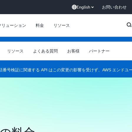
English
お問い合わせ
ソリューション
料金
リソース
て、AWS は Amazon Pinpoint のサポートを終了します。2026 年 10 月
リソース
よくある質問
お客様
パートナー
t リソース (エンドポイント、セグメント、キャンペーン、ジャーニー、分析)
細については、「
Amazon Pinpoint のサポート終了
」を参照してくださ
電話番号検証に関連する API はこの変更の影響を受けず、AWS エン