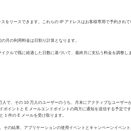
P アドレスをリースできます。これらの IP アドレスはお客様専用で予約されてい
最初の月の利用料金は日割り計算となります。
求サイクルで既に経過した日数に基づいて、最終月に支払う料金を調整し
人で、その 10 万人のユーザーのうち、月末にアクティブなユーザーが 2
ュエンドポイントと E メールエンドポイントの両方に通知を送信する予定で
 1 件の E メールを受け取ります。
の結果、アプリケーションの使用イベントとキャンペーンイベントが 1 