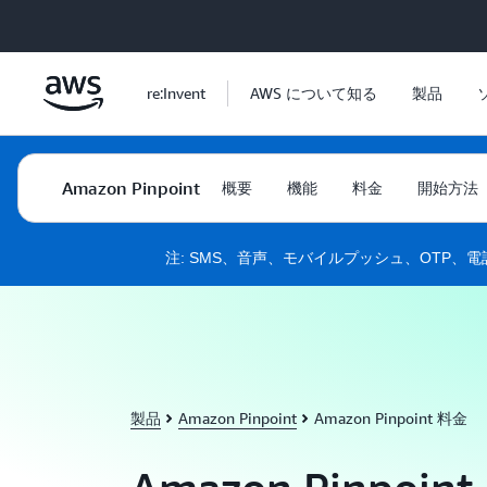
メインコンテンツに移動
re:Invent
AWS について知る
製品
サポート終了のお知らせ:
2026 年 10 月 30 日をもっ
Amazon Pinpoint
概要
機能
料金
開始方法
Amazon Pinpoin
詳
注: SMS、音声、モバイルプッシュ、OTP、
製品
Amazon Pinpoint
Amazon Pinpoint 料金