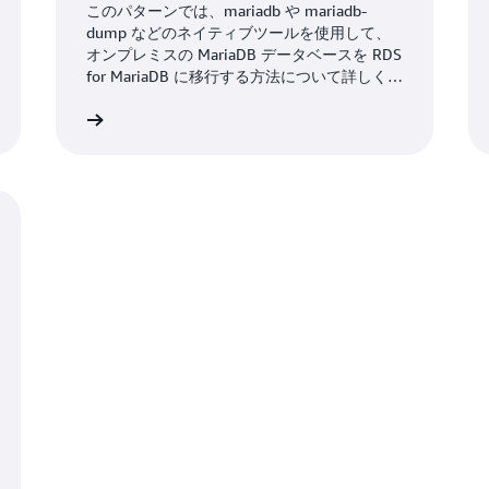
RDS for MariaDB に移行す
このパターンでは、mariadb や mariadb-
dump などのネイティブツールを使用して、
る
オンプレミスの MariaDB データベースを RDS
for MariaDB に移行する方法について詳しく説
明します。
詳細
詳