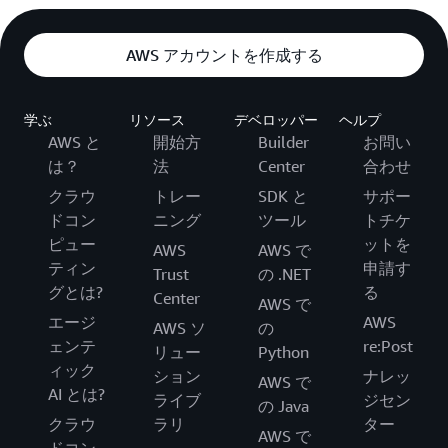
AWS アカウントを作成する
学ぶ
リソース
デベロッパー
ヘルプ
AWS と
開始方
Builder
お問い
は？
法
Center
合わせ
クラウ
トレー
SDK と
サポー
ドコン
ニング
ツール
トチケ
ピュー
ットを
AWS
AWS で
ティン
申請す
Trust
の .NET
グとは?
る
Center
AWS で
エージ
AWS
AWS ソ
の
ェンテ
re:Post
リュー
Python
ィック
ション
ナレッ
AWS で
AI とは?
ライブ
ジセン
の Java
クラウ
ラリ
ター
AWS で