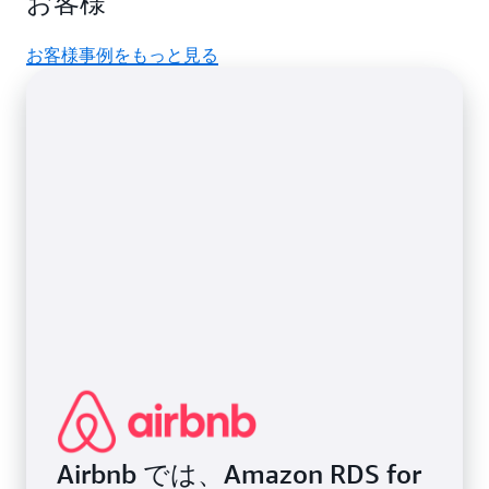
お客様
ータベースワークロードに対して、1 つのデータベ
RDS によって保存されます。
Amazon RDS Optimized Writes
により、書き込みト
を実現しています。このようなセキュリティには、
ースインスタンスの容量制限を超えたスケールアウ
ランザクションのスループットが最大 2 倍向上し、
Amazon Virtual Private Cloud (VPC)
によるネット
トを伸縮自在に、より簡単な方法で実行できます。
お客様事例をもっと見る
Amazon RDS Optimized Reads
により、クエリ処理
ワーク分離、
AWS Key Management Service (KMS)
が最大 50% 高速化されます。
を利用して作成および制御されるキーを使用した保
管時の暗号化、SSL による転送中のデータの暗号化
が含まれます。
Airbnb では、Amazon RDS for