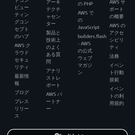
ドコン
アーキ
AWS サ
の PHP
ピュー
テクチ
ポート
AWS で
ティン
ャセン
の概要
の
グコン
ター
AWS の
JavaScript
セプト
製品と
アクセ
のハブ
builders.flash
技術上
シビリ
- AWS
AWS ク
のよく
ティ
の公式
ラウド
ある質
法務
ウェブ
セキュ
問
マガジ
イベン
リティ
アナリ
ン
ト行動
最新情
ストレ
規範
報
ポート
イベン
ブログ
AWS パ
トの利
プレス
ートナ
用規約
リリー
ー
ス