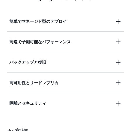
簡単でマネージド型のデプロイ
AWS マネジメントコンソールで数回クリックする
高速で予測可能なパフォーマンス
のみで、本番環境ですぐに使える MySQL データベ
ースを数分で起動して接続します。Amazon RDS
Amazon RDS では、MySQL データベース向けに
バックアップと復旧
for MySQL のデータベースインスタンスは事前に設
SSD ベースのストレージオプションが 2 つありま
定され、選択したサーバータイプに合わせてパラメ
す。汎用ストレージは、小規模または中規模のワー
ータと設定が決められています。データベースパラ
Amazon RDS の自動化されたバックアップ機能を使
高可用性とリードレプリカ
クロード向けでコスト効率の良いストレージです。
メータグループでは、MySQL データベースの詳細
用すると、指定した保持期間内 (最大 35 日間) のど
高パフォーマンスの OLTP アプリケーション用とし
な管理と微調整が可能です。 データベースの更新
の時点にでも MySQL データベースインスタンスを
て、プロビジョンド IOPS は 1 秒あたり最大
が必要な場合、
Amazon RDS ブルー/グリーンデプ
Amazon RDS マルチ AZ 配置
は、MySQL データベー
隔離とセキュリティ
復旧できます。また、DB インスタンスに対してユ
256,000 IO の一定のパフォーマンスを実現します。
ロイ
は、より安全に、よりシンプルに、より速く更
スの可用性と持続性を高め、プロダクションデータ
ーザーによる任意のバックアップを実行できます。
ストレージに対する要求が増大した場合、オンザフ
新できるように設計されています。
ベースのワークロードに最適です。
Amazon RDS リ
この完全なデータベースバックアップは、お客様が
ライ方式によって追加ストレージをゼロダウンタイ
マネージドサービスとして、Amazon RDS では
ードレプリカ
を使用すると、読み取り頻度の高いデ
明示的にバックアップを削除するまで、Amazon
ムでプロビジョニングすることもできます。
MySQL データベースに対する高度なセキュリティ