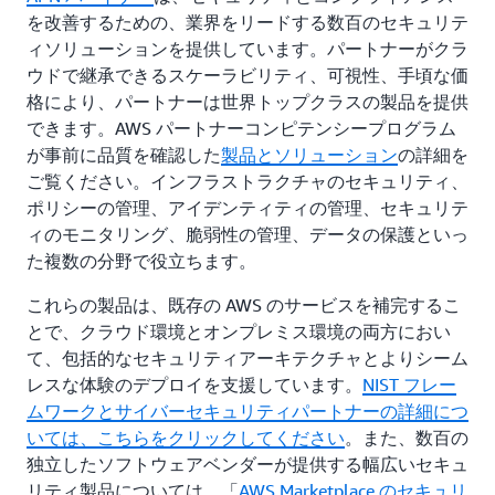
を改善するための、業界をリードする数百のセキュリテ
ィソリューションを提供しています。パートナーがクラ
ウドで継承できるスケーラビリティ、可視性、手頃な価
格により、パートナーは世界トップクラスの製品を提供
できます。AWS パートナーコンピテンシープログラム
が事前に品質を確認した
製品とソリューション
の詳細を
ご覧ください。インフラストラクチャのセキュリティ、
ポリシーの管理、アイデンティティの管理、セキュリテ
ィのモニタリング、脆弱性の管理、データの保護といっ
た複数の分野で役立ちます。
これらの製品は、既存の AWS のサービスを補完するこ
とで、クラウド環境とオンプレミス環境の両方におい
て、包括的なセキュリティアーキテクチャとよりシーム
レスな体験のデプロイを支援しています。
NIST フレー
ムワークとサイバーセキュリティパートナーの詳細につ
いては、こちらをクリックしてください
。また、数百の
独立したソフトウェアベンダーが提供する幅広いセキュ
リティ製品については、「
AWS Marketplace のセキュリ