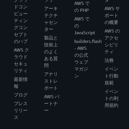
AWS で
ドコン
アーキ
AWS サ
の PHP
ピュー
テクチ
ポート
AWS で
ティン
ャセン
の概要
の
グコン
ター
AWS の
JavaScript
セプト
製品と
アクセ
のハブ
builders.flash
技術上
シビリ
- AWS
AWS ク
のよく
ティ
の公式
ラウド
ある質
法務
ウェブ
セキュ
問
マガジ
イベン
リティ
アナリ
ン
ト行動
最新情
ストレ
規範
報
ポート
イベン
ブログ
AWS パ
トの利
プレス
ートナ
用規約
リリー
ー
ス