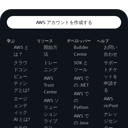
AWS アカウントを作成する
学ぶ
リソース
デベロッパー
ヘルプ
AWS と
開始方
Builder
お問い
は？
法
Center
合わせ
クラウ
トレー
SDK と
サポー
ドコン
ニング
ツール
トチケ
ピュー
ットを
AWS
AWS で
ティン
申請す
Trust
の .NET
グとは?
る
Center
AWS で
エージ
AWS
AWS ソ
の
ェンテ
re:Post
リュー
Python
ィック
ション
ナレッ
AWS で
AI とは?
ライブ
ジセン
の Java
クラウ
ラリ
ター