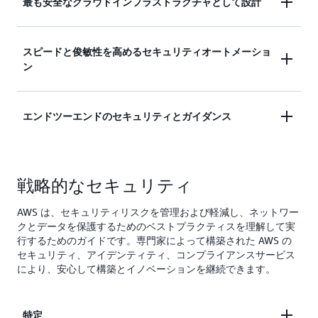
最も安全なクラウドインフラストラクチャとして設計
現在利用可能な最も安全なクラウドコンピューティ
スピードと俊敏性を高めるセキュリティオートメーショ
ン
ング環境として設計されたインフラストラクチャ上
で、アプリケーションを構築、実行、スケールしま
す。組織がクラウドに移行して構築する際には、安
組織のあらゆる部分にセキュリティを確実に統合お
エンドツーエンドのセキュリティとガイダンス
全な基盤を確保する必要があります。AWS は、あ
よび自動化し、迅速な行動と安全性を維持します。
らゆるクラウドプロバイダーの中で最も実績のある
安全な構築は最も抵抗の少ない方法であるべきで、
運用経験を持っています。当社のクラウドインフラ
セキュリティサービスとパートナーソリューション
セキュリティとスピードにトレードオフがあっては
ストラクチャは信頼性が高く、設計上安全で、安心
戦略的なセキュリティ
の幅広いポートフォリオを活用してイノベーション
なりません。セキュリティの自動化により、チーム
してイノベーションを加速できます。
を起こし、組織のエンドツーエンドのセキュリティ
は限られた時間を最も価値の高いタスクに費やし、
AWS は、セキュリティリスクを管理および軽減し、ネットワー
を実現します。組織には、専門家によって設計およ
ヒューマンエラーを減らし、セキュリティのベスト
クとデータを保護するためのベストプラクティスを理解して実
び構築され、長年の経験、知識、ベストプラクティ
プラクティスを組織全体にスケールできます。
行するためのガイドです。専門家によって構築された AWS の
スが組み込まれた、すべてをすぐに利用できる強力
セキュリティ、アイデンティティ、コンプライアンスサービス
な機能が必要です。組織は、この変化し続ける脅威
により、安心して構築とイノベーションを継続できます。
とコンプライアンスの状況を単独で乗り切ることを
望んでいません。
特定