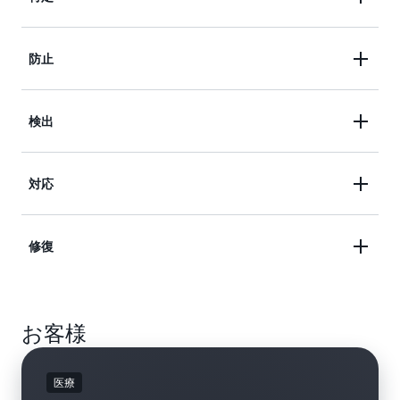
高度な可視性と自動化により、リスクを理解して管
防止
理します。
AWS を計画的かつスムーズに導入するために、ユ
検出
ーザーのアクセス許可と ID、インフラストラクチ
ャ保護、データ保護対策を定義します。
ロギングとモニタリングサービスを使用して、組織
対応
のセキュリティ状況を可視化します。これらの情報
を、イベント管理、テスト、監査のためのスケーラ
自動化したインシデント対応と復旧で、セキュリテ
修復
ブルなプラットフォームに取り込みます。
ィチームの主な焦点を対応から根本原因の分析に移
行できます。
イベント駆動型の自動化を活用して、AWS 環境を
お客様
ほぼリアルタイムで迅速に修復および保護します。
医療