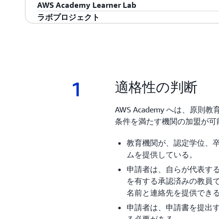
ます。このコースには、講義やハンズオンラボで配信
ィを通じて、学生はさまざまなシナリオのトラブルシ
オンで練習できるように設計されています。このコ
されています。学生は、自然言語処理 (NLP) の用語
AWS Academy Learner Lab
ることをお勧めします。
ています。
ットワークとシステムのデプロイを自動化する方法
ースケースを調査し、特定のアプリケーションのデ
使用方法を特定したり、NLP による問題、タスク
ラボプロジェクト
義やハンズオンラボで配信される約 40 時間のコ
基づいた意思決定を行うことができるようになりま
教育者が独自の課題を持ち込み、選択した AWS 
を学習します。
このコースを受講する前に、
AWS Academy Cloud F
長期にわたるハンズオンラボ環境。
AWS Academy Cloud Data Pipeline Builder
ることをお勧めします。
このコースを受講する前に、
AWS Academy Cloud F
ることをお勧めします。
AWS Academy Learner Lab で何ができますか?
このプロジェクトでは、学生たちが AWS のサー
トリームデータを分析するためのデータ分析パイプ
学生向けのクラスを作成
ンスなしで構築することを課題としています。パイプラインは 
1
1.
適格性の判断
ムワークの原則を反映し、データを取り込み、変換
生徒を招待する
た意思決定を行うための有意義なインサイトを生成
独自のプロジェクトを割り当てる
AWS Academy へは、
特定のセクションは、学生が学習プロセスを通じて
生徒の作業場を見る
条件を満たす機関の加盟が可
ます。
費やした時間とお金を含め他分析を見る
教育機関が、認定学位、
AWS Academy Cloud Web Application Builder
100 を超える AWS のサービスへのアクセスを
ムを提供している。
Getting started with AWS Academy コ
このプロジェクトでは、学生たちが AWS のサー
申請者は、自らが代表す
可能
ブアプリケーションを設計し、ステップバイステップ
を有する承認済みの教員
デプロイすることを課題としています。アーキテクチャは AW
名前と連絡先を提供でき
ークの原則を反映し、高可用性、スケーラブル、高
申請者は、申請書を提出す
ります。課題の特定のセクションは、学生が学習プ