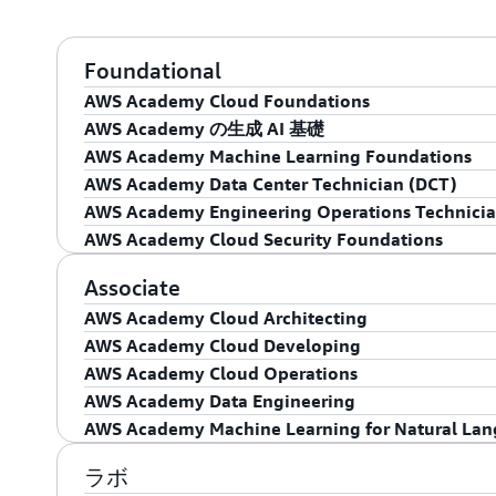
Foundational
AWS Academy Cloud Foundations
AWS Academy の生成 AI 基礎
この初級コースは、クラウドコンピューティングの
AWS Academy Machine Learning Foundations
に理解したい学生を対象としています。クラウドコン
AWS Academy の生成 AI 基礎コースでは、特に
AWS Academy Data Center Technician (DCT)
リティ、アーキテクチャ、料金、およびサポートの
入門コースを提供しています。カリキュラムでは、AI 
この入門コースでは、人工知能 (AI) と機械学習 (
AWS Academy Engineering Operations Technicia
供しながら、生成 AI の概念とクラウドコンピュ
ースを修了すると、学生はビジネス上の問題を解決す
このコースは、学生がデータセンター運用の技術的
AWS Academy Cloud Security Foundations
深く掘り下げています。
きるようになります。また、カスタム ML モデル
れています。このコースは基礎的なコースですが、
このコースでは、データセンター環境におけるエン
デプロイを行うこともできるようになります。この
一般的な知識を持っている必要があります。
のロールに必要な、基本的な概念とスキルの概要を
このコースは、学生がクラウドコンピューティング
Associate
学生は、AWS クラウドのコンテキストにおける生成
びプロジェクト作業を通じて配信される約 20 時
礎、データセンターの物理インフラストラクチャ、
ービスに関する基礎知識を、ガイド付きのハンズオ
AWS Academy Cloud Architecting
ケース、関連する AWS サービスとツールについて
と発電機などのトピックについて学びます。
ています。このコースには、デモンストレーション
AWS Academy Cloud Developing
この中級レベルのコースでは、AWS で IT イン
のシナリオが含まれています。
AWS Academy Cloud Operations
び、学生が AWS Certified Solutions Architec
この中級レベルのコースは、クラウドテクノロジー
AWS Academy Data Engineering
を習得するのに役立ちます。このコースには、講義
知識を身につけるのに役立ちます。また、AWS 認定
この中級レベルのコースでは、エントリレベルで De
AWS Academy Machine Learning for Natural Lan
業を通じて配信される約 40 時間のコンテンツが含
準備にも役立ちます。完了すると、学生は AWS SD
ルを追求する準備ができます。また、AWS 認定 Sys
AWS Academy Data Engineering は、
アプリケーションを構築およびデプロイするための
試験の準備にも役立ちます。導入事例、デモンスト
集、保存、準備、分析、可視化に使用するタスク、
この中級レベルのコースは、機械学習の知識を必要
ラボ
このコースを受講する前に、
AWS Academy Cloud F