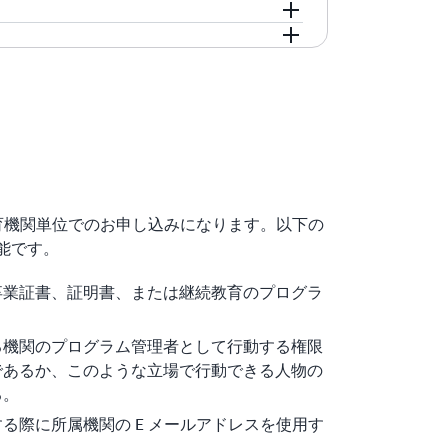
される約 40 時間のコンテンツが含まれ
ューティング方法、および AWS へのネ
ースでは、実世界のアプリケーションのユ
を説明したり、ビジネスにおける NLP の
について学習します。このコースには、講
ータパイプラインを構築しながら、情報に
、ソリューションの範囲を示したりする方法
ンテンツが含まれています。
す。
のサービスの使用経験を学生に提供できる、
または同等のコースを受講す
oundations
または同等のコースを受講す
oundations
ビスを使用して、ウェブサイトのクリックス
ラインを、ステップバイステップのガイダ
AWS Well-Architected フレー
、分析、視覚化して、企業が情報に基づい
できるものである必要があります。課題の
原則教育機関単位でのお申し込みになります。以下の
習得したスキルを問うことを目的としてい
能です。
卒業証書、証明書、または継続教育のプログラ
含みます
ースを修了したすべての AWS Academy 教育者が利用
ビスを使用して、データベースベースのウェ
る機関のプログラム管理者として行動する権限
のガイダンスなしに、AWS クラウドに
であるか、このような立場で行動できる人物の
S Well-Architected フレームワ
る。
パフォーマンス、セキュアである必要があ
る際に所属機関の E メールアドレスを使用す
ロセスを通じて習得したスキルを問うこと