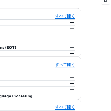
すべて開く
概念を具体的な技術的役割ではなく全体的
セプト、AWS のコアサービス、セキュ
生成 AI テクノロジーに重点を置いた人工知能
概要を詳しくご説明します。
と機械学習 (ML) の幅広い基礎知識を提
ML) の概念と関連用語を概説します。このコ
ns (EOT)
ーティングにおけるその応用についてさらに
るための ML サービスを選択して適用で
専門知識を身につけることを目的に設計さ
のラベル付け、構築、トレーニング、および
学生は機械工学と電気工学の概念に関する
ジニアリングオペレーションテクニシャン
コースには、講義やハンズオンラボ、およ
学びます。学生は、データセンターの基
のためのサイバーセキュリティの原則とサ
すべて開く
 AI の基本的な概念、機能、原則、ユース
間のコンテンツが含まれています。
電気の基礎、データセンターのバッテリー
ンアプローチで習得できるように設計され
学びます。
、インストラクションガイド、および実際
フラストラクチャを構築するための基礎を学
t – Associate 認定を取得するために必要なスキル
を使用する開発において学生が技術的専門
やハンズオンラボ、およびプロジェクト作
デベロッパー – アソシエイト認定試験の
vOps、サポート、クラウド運用の各ロー
guage Processing
まれています。
K を使用して開発を行い、AWS クラウドで
Ops アドミニストレーター – アソシエイト
分析や機械学習アプリケーションで使用するデータの収
ベストプラクティスを特定することができ
レーション、および実践的なアクティビテ
ツール、戦略について学生が学び、ハンズ
とするキャリアを目指す学生のために設計
すべて開く
または同等のコースを受講す
oundations