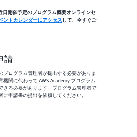
 近日開催予定のプログラム概要オンラインセ
ベントカレンダーにアクセス
して、今すぐご
を利用して AWS クラウド内のさまざまな
プロジェクトは 4 つのフェーズに分かれ
 Well-Architected フレームワー
あります。課題の特定のセクションは、学
申請
とを目的としています。
Builder
のプログラム管理者が提出する必要がありま
関に代わって AWS Academy プログラム
利用してマイクロサービスと継続的インテ
できる必要があります。プログラム管理者で
ーションを設計および構築するという課題が与
者に申請書の提出を依頼してください。
ンを機能と API エンドポイントに基づい
アプリケーションをコンテナベースのアー
り、アプリケーションのさまざまなコンポ
課題の特定のセクションは、学生が学習プ
しています。