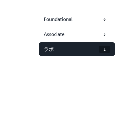
Foundational
6
Associate
5
ラボ
2