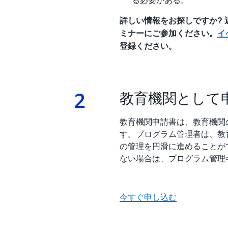
る必要がある。
を目的としています。
詳しい情報をお探しですか?
AWS Academy Cloud Security Builder
ミナーにご参加ください。
イ
登録ください。
このラボプロジェクトでは、学生に、AWS サービス
リソースを保護するという課題が与えられます。ラボ
ており、それぞれ独立しています。アーキテクチャには、AWS
クの原則と最小特権の原則が反映されている必要が
2
2.
教育機関として
生が学習プロセスを通じて習得したスキルを問うこ
AWS Academy Microservices and CICD Pipeline 
教育機関申請書は、教育機関
す。プログラム管理者は、教育機
このプロジェクトでは、学生に、AWS サービスを
の管理を円滑に進めることが
グレーションおよび継続的開発 (CI/CD) ソリュ
ない場合は、プログラム管理
えられます。まず、学生は、モノリスアプリケーショ
て別々のマイクロサービスに分割します。その後、
キテクチャで実行するように移行します。これによ
今すぐ申し込む
ーネントを個別にスケールできるようになります。
ロセスを通じて習得したスキルを問うことを目的と