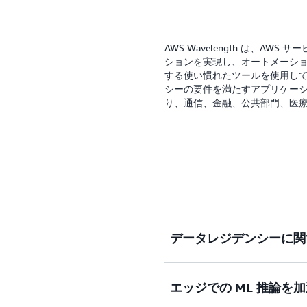
AWS Wavelength 
スデプロイと組み合わせて
ます。
AWS Wavelength は、AW
ションを実現し、オートメーシ
する使い慣れたツールを使用し
シーの要件を満たすアプリケー
り、通信、金融、公共部門、医
データレジデンシーに関
エッジでの ML 推論を
きめ細かなデータレジデンシー
でアプリケーションを構築