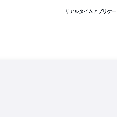
より国内にデータを保存し
リアルタイムアプリケー
デンシー要件を満たすため
エッジでの人工知能 (AI)
を実行して、医療診断、小
イムの意思決定を可能にし
Wavelength を活用
す。レイテンシーの影響を
Wavelength インフ
地理的な場所にかかわらず
る応答性の高いゲームエク