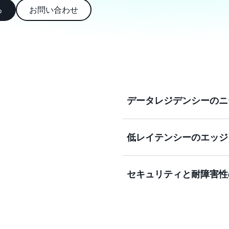
る
お問い合わせ
データレジデンシーのニ
低レイテンシーのエッジ
AWS Wavelength
まるため、法的および規制
Nitro System 上に構築
セキュリティと耐障害性
リティ境界を提供する、デ
高速通信事業者接続と AWS 
トレージサービスを活用して
プラットフォーム、動画制
アプリケーションを構築お
AWS Wavelength
いるため、セキュリティと