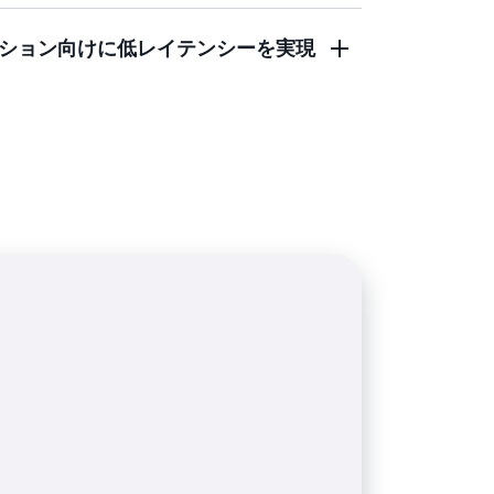
なければならないなど、厳格なデータレジ
ション向けに低レイテンシーを実現
のさらなる選択肢を提供します。
 と機械学習 (ML) 駆動型の動画および画像分析
売、スマートファクトリー環境でリアルタ
ます。
して、ユーザーのレイテンシーを最小限に抑えま
受けやすいゲームのコンポーネントを
ラストラクチャで直接実行することで、デバイスや
、すべてのプレイヤーのために一貫性のあ
スペリエンスを提供できます。