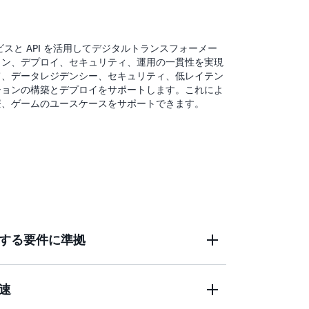
を他の AWS インフラストラクチャまたはオンプレミ
使用することで、耐障害性対策を強化でき
S サービスと API を活用してデジタルトランスフォーメー
ョン、デプロイ、セキュリティ、運用の一貫性を実現
て、データレジデンシー、セキュリティ、低レイテン
ションの構築とデプロイをサポートします。これによ
療、ゲームのユースケースをサポートできます。
する要件に準拠
加速
コントロールを使用して Wavelength
し、規制、契約、セキュリティ上の理由に