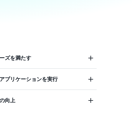
ーズを満たす
アプリケーションを実行
 を使用すると、データは指定した地理的境界内に留
上の要件を満たすのに役立ちます。AWS
された AWS Wavelength は、検証可能なセキュ
の向上
ジタル主権に対応した設計です。
Wavelength コンピューティングおよびス
、エッジでの機械学習 (ML) 推論、ゲーム
作など、レイテンシーの影響を受けやすい
よびデプロイできます。
 はセキュリティに関する業界標準と認証を満たして
コンプライアンスの向上に役立ちます。