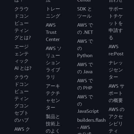
クラウ
トレー
SDK と
サポー
ドコン
ニング
ツール
トチケ
ピュー
ットを
AWS
AWS で
ティン
申請す
Trust
の .NET
グとは?
る
Center
AWS で
エージ
AWS
AWS ソ
の
ェンテ
re:Post
リュー
Python
ィック
ション
ナレッ
AWS で
AI とは?
ライブ
ジセン
の Java
クラウ
ラリ
ター
AWS で
ドコン
アーキ
AWS サ
の PHP
ピュー
テクチ
ポート
AWS で
ティン
ャセン
の概要
の
グコン
ター
AWS の
JavaScript
セプト
製品と
アクセ
のハブ
builders.flash
技術上
シビリ
- AWS
AWS ク
のよく
ティ