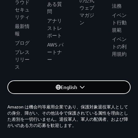
の公式
ラウド
ある質
法務
ウェブ
セキュ
問
マガジ
イベン
リティ
アナリ
ン
ト行動
最新情
ストレ
規範
報
ポート
イベン
ブログ
AWS パ
トの利
プレス
ートナ
用規約
リリー
ー
ス
English
Amazon は機会均等雇用企業であり、保護対象退役軍人として
の身分、障がい、その他法令で保護されている属性を理由とし
た差別を一切行いません。退役軍人、軍人の配偶者、および障
がいのある方の応募を歓迎します。