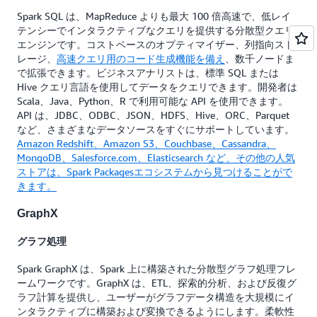
Spark SQL は、MapReduce よりも最大 100 倍高速で、低レイ
テンシーでインタラクティブなクエリを提供する分散型クエリ
エンジンです。コストベースのオプティマイザー、列指向スト
レージ、
高速クエリ用のコード生成機能を備え
、数千ノードま
で拡張できます。ビジネスアナリストは、標準 SQL または
Hive クエリ言語を使用してデータをクエリできます。開発者は
Scala、Java、Python、R で利用可能な API を使用できます。
API は、JDBC、ODBC、JSON、HDFS、Hive、ORC、Parquet
など、さまざまなデータソースをすぐにサポートしています。
Amazon Redshift、Amazon S3、Couchbase、Cassandra、
MongoDB、Salesforce.com、Elasticsearch など、その他の人気
ストアは、Spark Packagesエコシステムから見つけることがで
きます。
GraphX
グラフ処理
Spark GraphX は、Spark 上に構築された分散型グラフ処理フレ
ームワークです。GraphX は、ETL、探索的分析、および反復グ
ラフ計算を提供し、ユーザーがグラフデータ構造を大規模にイ
ンタラクティブに構築および変換できるようにします。柔軟性