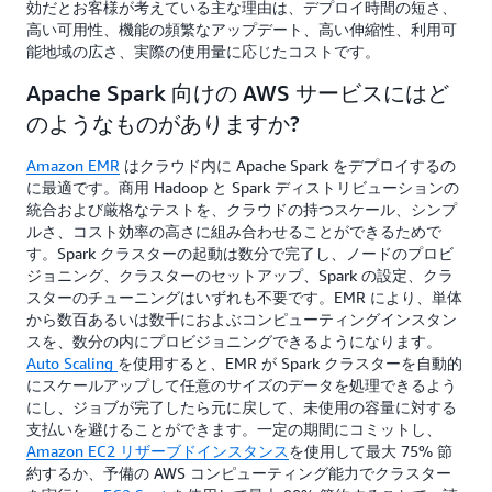
効だとお客様が考えている主な理由は、デプロイ時間の短さ、
高い可用性、機能の頻繁なアップデート、高い伸縮性、利用可
能地域の広さ、実際の使用量に応じたコストです。
Apache Spark 向けの AWS サービスにはど
のようなものがありますか?
Amazon EMR
はクラウド内に Apache Spark をデプロイするの
に最適です。商用 Hadoop と Spark ディストリビューションの
統合および厳格なテストを、クラウドの持つスケール、シンプ
ルさ、コスト効率の高さに組み合わせることができるためで
す。Spark クラスターの起動は数分で完了し、ノードのプロビ
ジョニング、クラスターのセットアップ、Spark の設定、クラ
スターのチューニングはいずれも不要です。EMR により、単体
から数百あるいは数千におよぶコンピューティングインスタン
スを、数分の内にプロビジョニングできるようになります。
Auto Scaling
を使用すると、EMR が Spark クラスターを自動的
にスケールアップして任意のサイズのデータを処理できるよう
にし、ジョブが完了したら元に戻して、未使用の容量に対する
支払いを避けることができます。一定の期間にコミットし、
Amazon EC2 リザーブドインスタンス
を使用して最大 75% 節
約するか、予備の AWS コンピューティング能力でクラスター