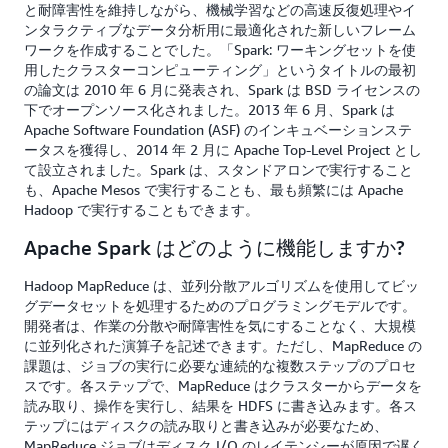
と耐障害性を維持しながら、機械学習などの高速反復処理やイ
ンタラクティブなデータ分析用に最適化された新しいフレーム
ワークを作成することでした。「Spark: ワーキングセットを使
用したクラスターコンピューティング」というタイトルの最初
の論文は 2010 年 6 月に発表され、Spark は BSD ライセンスの
下でオープンソース化されました。2013 年 6 月、Spark は
Apache Software Foundation (ASF) のインキュベーションステ
ータスを獲得し、2014 年 2 月に Apache Top-Level Project とし
て設立されました。Spark は、スタンドアロンで実行すること
も、Apache Mesos で実行することも、最も頻繁には Apache
Hadoop で実行することもできます。
Apache Spark はどのように機能しますか?
Hadoop MapReduce は、並列分散アルゴリズムを使用してビッ
グデータセットを処理するためのプログラミングモデルです。
開発者は、作業の分散や耐障害性を気にすることなく、大規模
に並列化された演算子を記述できます。ただし、MapReduce の
課題は、ジョブの実行に必要な連続的な複数ステップのプロセ
スです。各ステップで、MapReduce はクラスターからデータを
読み取り、操作を実行し、結果を HDFS に書き込みます。各ス
テップにはディスクの読み取りと書き込みが必要なため、
MapReduce ジョブはディスク I/O のレイテンシーが原因で遅く