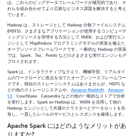
は、これらのビッグデータフレームワークが補完的であり、そ
れらを組み合わせてより広範なビジネス課題を解決すると考え
ています。
Hadoop は、ストレージとして Hadoop 分散ファイルシステム
(HDFS)、さまざまなアプリケーションが使用するコンピューテ
ィングリソースを管理する方法として YARN、および実行エン
ジンとして MapReduce プログラミングモデルの実装を備えた
オープンソースフレームワークです。一般的な Hadoop の実装
では、Spark、Tez、Presto などのさまざまな実行エンジンもデ
プロイされます。
Spark は、インタラクティブなクエリ、機械学習、リアルタイ
ムのワークロードに焦点を当てたオープンソースフレームワー
クです。独自のストレージシステムはありませんが、HDFS な
どの他のストレージシステムや、
Amazon Redshift
、
Amazon
S3
、Couchbase、Cassandra などの他の一般的なストアで分析
を実行します。Spark on Hadoop は、YARN を活用して他の
Hadoop エンジンとして共通のクラスターとデータセットを共
有し、一貫したレベルのサービスとレスポンスを確保します。
Apache Spark にはどのようなメリットがあ
りますか?