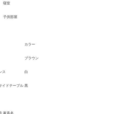
寝室
子供部屋
カラー
ブラウン
ンス
白
サイドテーブル
黒
号
家具名