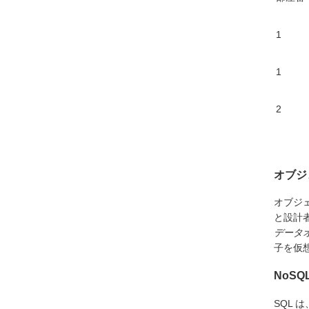
1
1
2
オブジ
オブジ
と設計
データ
子を仮
NoS
SQL