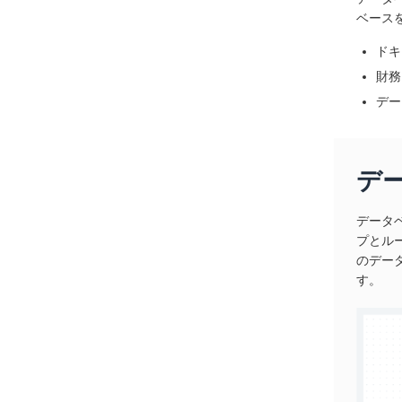
ベース
ドキ
財務
デー
デ
データ
プとル
のデー
す。