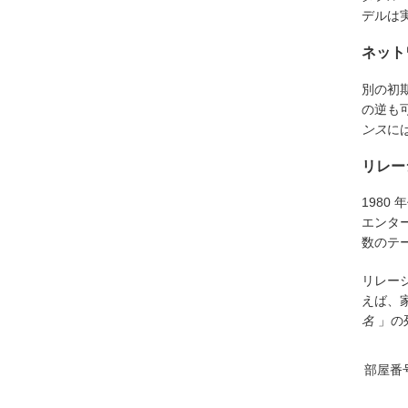
デルは
ネット
別の初
の逆も
ンス
に
リレー
198
エンタ
数のテ
リレー
えば、
名
」の
部屋番