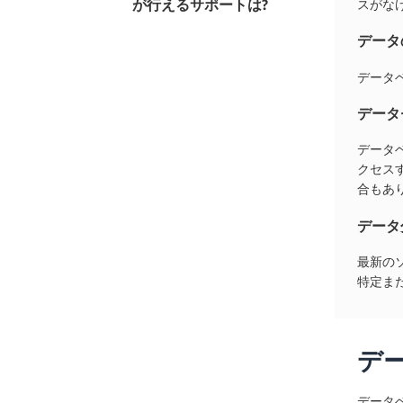
が行えるサポートは?
スがな
データ
データ
データ
データ
クセス
合もあ
データ
最新の
特定ま
デ
データ