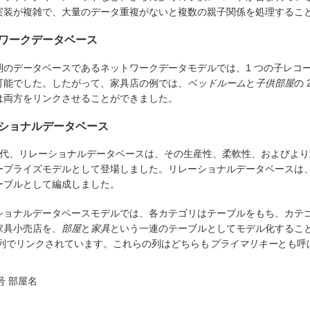
実装が複雑で、大量のデータ重複がないと複数の親子関係を処理するこ
ワークデータベース
期のデータベースであるネットワークデータモデルでは、1 つの子レコ
可能でした。したがって、家具店の例では、
ベッドルーム
と
子供部屋
の
は両方をリンクさせることができました。
ショナルデータベース
0 年代、リレーショナルデータベースは、その生産性、柔軟性、およびよ
ープライズモデルとして登場しました。リレーショナルデータベースは
ーブルとして編成しました。
ショナルデータベースモデルでは、各カテゴリはテーブルをもち、カテ
家具小売店を、
部屋
と
家具
という一連のテーブルとしてモデル化するこ
列でリンクされています。これらの列はどちらも
プライマリキー
とも呼
号
部屋名