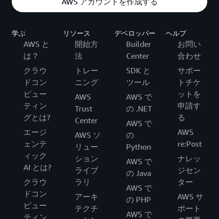
AWS アカウントを作成する
学ぶ
リソース
デベロッパー
ヘルプ
AWS と
開始方
Builder
お問い
は？
法
Center
合わせ
クラウ
トレー
SDK と
サポー
ドコン
ニング
ツール
トチケ
ピュー
ットを
AWS
AWS で
ティン
申請す
Trust
の .NET
グとは?
る
Center
AWS で
エージ
AWS
AWS ソ
の
ェンテ
re:Post
リュー
Python
ィック
ション
ナレッ
AWS で
AI とは?
ライブ
ジセン
の Java
クラウ
ラリ
ター
AWS で
ドコン
アーキ
AWS サ
の PHP
ピュー
テクチ
ポート
AWS で
ティン