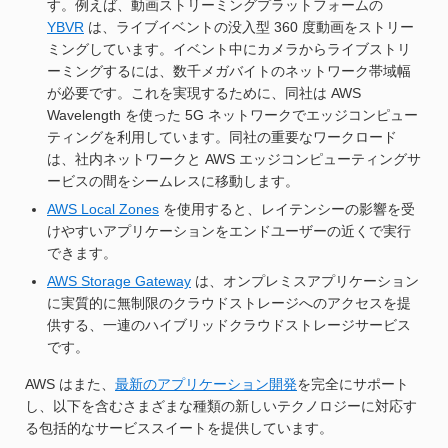
す。例えば、動画ストリーミングプラットフォームの
YBVR
は、ライブイベントの没入型 360 度動画をストリー
ミングしています。イベント中にカメラからライブストリ
ーミングするには、数千メガバイトのネットワーク帯域幅
が必要です。これを実現するために、同社は AWS
Wavelength を使った 5G ネットワークでエッジコンピュー
ティングを利用しています。同社の重要なワークロード
は、社内ネットワークと AWS エッジコンピューティングサ
ービスの間をシームレスに移動します。
AWS Local Zones
を使用すると、レイテンシーの影響を受
けやすいアプリケーションをエンドユーザーの近くで実行
できます。
AWS Storage Gateway
は、オンプレミスアプリケーション
に実質的に無制限のクラウドストレージへのアクセスを提
供する、一連のハイブリッドクラウドストレージサービス
です。
AWS はまた、
最新のアプリケーション開発
を完全にサポート
し、以下を含むさまざまな種類の新しいテクノロジーに対応す
る包括的なサービススイートを提供しています。