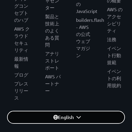
ャセン
の概要
の
グコン
ター
AWS の
JavaScript
セプト
製品と
アクセ
のハブ
builders.flash
技術上
シビリ
- AWS
AWS ク
のよく
ティ
の公式
ラウド
ある質
法務
ウェブ
セキュ
問
マガジ
イベン
リティ
アナリ
ン
ト行動
最新情
ストレ
規範
報
ポート
イベン
ブログ
AWS パ
トの利
プレス
ートナ
用規約
リリー
ー
ス
English