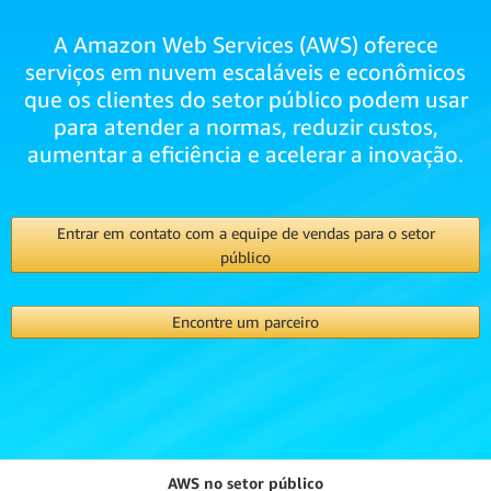
A Amazon Web Services (AWS) oferece
serviços em nuvem escaláveis e econômicos
que os clientes do setor público podem usar
para atender a normas, reduzir custos,
aumentar a eficiência e acelerar a inovação.
Entrar em contato com a equipe de vendas para o setor
público
Encontre um parceiro
AWS no setor público