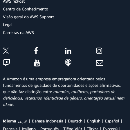
AWS re:Post
Centro de Conhecimento
Visão geral do AWS Support
Legal
Carreiras na AWS
A Amazon é uma empresa empregadora orientada pelos
fundamentos de igualdade de oportunidades e ações afirmativas,
que não faz distinção entre
minorias, mulheres, portadores de
deficiência, veteranos, identidade de gênero, orientação sexual nem
idade
.
Idioma
عربي
Bahasa Indonesia
Deutsch
English
Español
Français
Italiano
Português
Tiếng Việt
Türkçe
Ρусский