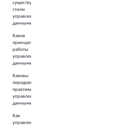
существуют
стили
управления
данными?
Каков
принцип
работы
управления
данными?
Каковы
передовые
практики
управления
данными?
Как
управление