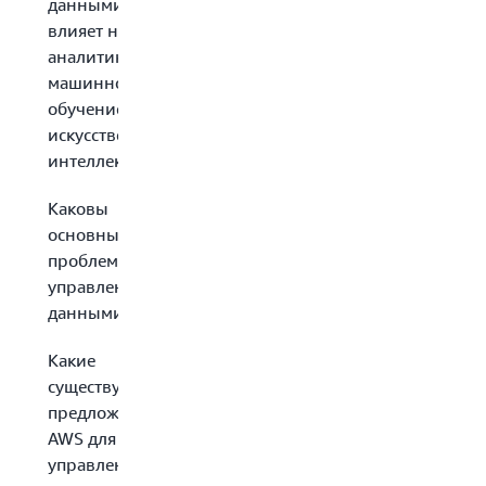
данными
влияет на
аналитику,
машинное
обучение и
искусственный
интеллект?
Каковы
основные
проблемы
управления
данными?
Какие
существуют
предложения
AWS для
управления