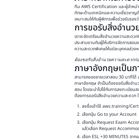
ของการสอบเดียวกัน
ทีม AWS Certification และผู้จำหน่า
การสอบเบต้ามีระยะเวลาจำกัด (โดยท
ทักษะด้านเทคนิคและความเชี่ยวชาญด้
การสอบเบต้ามีส่วนลดจากราคา
เหมาะสมให้กับผู้พิการเพื่อช่วยรับรอ
การขอรับสิ่งอำน
ผู้เข้าสอบเบต้าจะเข้าสอบเบต้าได้
เวอร์ชันมาตรฐานของการสอบจะพร
เราจะจัดเตรียมสิ่งอำนวยความสะดวกที่เ
ประสานงานกับผู้ให้บริการจัดการสอบขอ
ความสะดวกพิเศษให้แต่ละบุคคลล่วงห
ต้องขอรับสิ่งอำนวยความสะดวกก่
ภาษาอังกฤษเป็นภา
สามารถขอขยายเวลาสอบ 30 นาทีได้ สำห
ภาษาอังกฤษ จำเป็นต้องขอรับสิ่งอำน
สอบ โดยจะนำไปใช้กับการลงทะเบียนสอ
ต้องการขอรับสิ่งอำนวยความสะดวก ให้ป
ลงชื่อเข้าใช้ aws.training/Cer
เลือกปุ่ม Go to your Account
เลือกปุ่ม Request Exam Acco
แล้วเลือก Request Accommoda
เลือก ESL +30 MINUTES จากเ