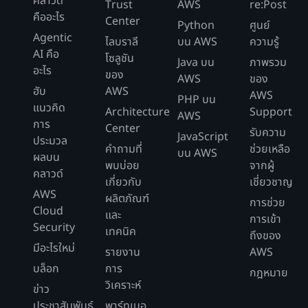
คลาวด์
Trust
AWS
re:Post
คืออะไร
Center
Python
ศูนย์
Agentic
ไลบราลี
บน AWS
ความรู้
AI คือ
โซลูชัน
Java บน
ภาพรวม
อะไร
ของ
AWS
ของ
ฮับ
AWS
AWS
PHP บน
แนวคิด
Architecture
Support
AWS
การ
Center
รับความ
JavaScript
ประมวล
คำถามที่
ช่วยเหลือ
บน AWS
ผลบน
พบบ่อย
จากผู้
คลาวด์
เกี่ยวกับ
เชี่ยวชาญ
AWS
ผลิตภัณฑ์
การช่วย
Cloud
และ
การเข้า
Security
เทคนิค
ถึงของ
มีอะไรใหม่
รายงาน
AWS
บล็อก
การ
กฎหมาย
วิเคราะห์
ข่าว
ประชาสัมพันธ์
พาร์ทเนอ