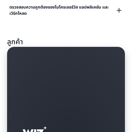
แบ็กเอนด์และบริการบนเว็บได้ง่ายขึ้น
รับสิทธิ์การเข้าถึงตามบทบาทที่ปลอดภัยสำหรับบริการ
ตรวจสอบความถูกต้องของไมโครเซอร์วิส แอปพลิเคชัน และ
เวิร์กโหลด
AWS เช่น Amazon S3, Amazon DynamoDB และ
เรียนรู้เพิ่มเติมเกี่ยวกับการเชื่อมต่อกับทรัพยากรฝั่ง
AWS Lambda
เซิร์ฟเวอร์
ใช้ Amazon Cognito เพื่อรับรองความถูกต้องของการ
เรียนรู้เพิ่มเติมเกี่ยวกับการเข้าถึงแบบมีตัวรับส่ง
ลูกค้า
สื่อสารระหว่างแอปพลิเคชัน ไมโครเซอร์วิส หรือ API ของ
คุณโดยใช้ขั้นตอนการยืนยันข้อมูลประจำตัวไคลเอนต์
OAuth 2.0 ออกโทเค็นที่มีระยะเวลาสั้น ๆ และมีขอบเขต
แทนการใช้คีย์ API แบบคงที่และการเรียกใช้จากเครื่องต่อ
เครื่องที่ปลอดภัยภายในสภาพแวดล้อม AWS ของคุณ
เรียนรู้เพิ่มเติมเกี่ยวกับการจัดการข้อมูลระบุตัวตน M2M