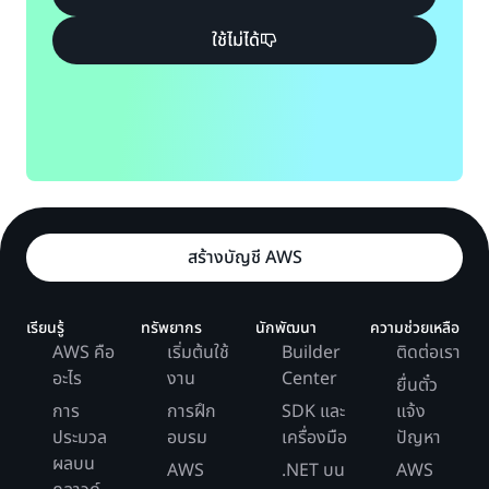
ใช้ไม่ได้
สร้างบัญชี AWS
เรียนรู้
ทรัพยากร
นักพัฒนา
ความช่วยเหลือ
AWS คือ
เริ่มต้นใช้
Builder
ติดต่อเรา
อะไร
งาน
Center
ยื่นตั๋ว
การ
การฝึก
SDK และ
แจ้ง
ประมวล
อบรม
เครื่องมือ
ปัญหา
ผลบน
AWS
.NET บน
AWS