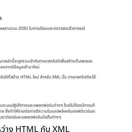
&
บผสานรวม (IDE) ในการเขียนและตรวจสอบไวยากรณ์
เหล่านี้จะถูกรวมเข้ากับภาษาสคริปต์เพื่อสร้างเว็บเพจและ
งจากมีข้อมูลเข้ามาใหม่
ต์ที่สร้าง HTML ใหม่ สำหรับ XML นั้น ภาษาสคริปต์จะใช้
บบปฏิบัติการและแพลตฟอร์มต่างๆ โดยไม่ต้องมีการแก้
่าย ซึ่งทำให้ง่ายต่อการตีความในแอปพลิเคชันซอฟต์แวร์และ
บราว์เซอร์และแพลตฟอร์มมือถือต่างๆ
หว่าง HTML กับ XML