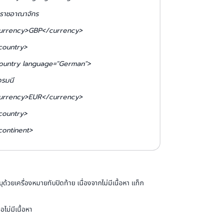
ราชอาณาจักร
urrency>GBP</currency>
country>
ountry language="German">
อรมนี
urrency>EUR</currency>
country>
continent>
วยเครื่องหมายทับปิดท้าย เนื่องจากไม่มีเนื้อหา แท็ก
ไม่มีเนื้อหา