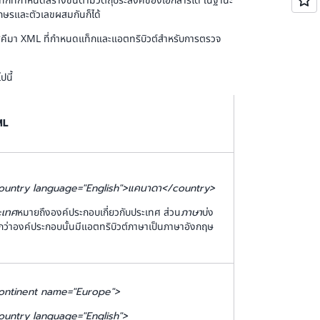
็กที่กำหนดสร้างขึ้นตามวัตถุประสงค์ของเอกสารได้ ในฐานะ
ักษรและตัวเลขผสมกันก็ได้
ยนสคีมา XML ที่กำหนดแท็กและแอตทริบิวต์สำหรับการตรวจ
นี้
ML
ountry language="English">แคนาดา</country>
ะเทศ
หมายถึงองค์ประกอบเกี่ยวกับประเทศ ส่วน
ภาษา
บ่ง
ว่าองค์ประกอบนั้นมีแอตทริบิวต์ภาษาเป็นภาษาอังกฤษ
ontinent name="Europe">
ountry language="English">