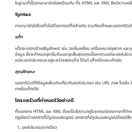
ในฐานะที่เป็นภาษามาร์กอัปเหมือนกัน ทั้ง HTML และ XML จึงมีความค
Syntax
ภาษามาร์กอัปโดยทั่วไปมีไวยากรณ์ที่คล้ายกัน รวมถึงแท็กและแอตทริบิวต์
แท็ก
แท็กจะแสดงด้วยสัญลักษณ์ เช่น วงเล็บเหลี่ยม เครื่องหมายจุลภาค แล
ข้อมูล ซึ่งจะกำหนดจุดเริ่มต้นและจุดสิ้นสุดของเนื้อหาตามแต่ละองค์ป
แต่ละองค์ประกอบจะอยู่ระหว่างสองแท็ก ได้แก่ แท็กเปิดและแท็กปิด
คุณลักษณะ
แอตทริบิวต์ให้ข้อมูลเพิ่มเติมเกี่ยวกับองค์ประกอบ เช่น URL ภาพ โ
ภายในแท็กเปิด
โครงสร้างที่กำหนดไว้อย่างดี
ทั้งเอกสาร HTML และ XML ต้องเป็นไปตามกฎไวยากรณ์ของภาษาที่กำหนด
กฎเรียกว่าเอกสารที่มีรูปแบบสมบูรณ์ เอกสารที่มีรูปแบบสมบูรณ์ต้องมีสิ่งต
องค์ประกอบรากเดี่ยว