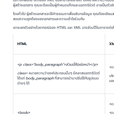
ในทางกลับกัน แท็กของ XML นั้นสามารถขยายได้ ซึ่งหมายความว่าเป็นแท
ผู้สร้างเอกสาร คุณจะต้องเป็นผู้กำหนดแท็กและแอตทริบิวต์ อาจเป็นตัวอ
โดยทั่วไป ผู้สร้างเอกสารจะใช้คำธรรมดาเพื่ออธิบายข้อมูล คุณต้องเขี
สอบความถูกต้องของเอกสารและความเข้าใจร่วมกัน
เราจะยกตัวอย่างไวยากรณ์ของ HTML และ XML บางส่วนไว้ในตารางต่อไป
HTML
X
<p class="body_paragraph">ส่วนนี้คือย่อหน้า</p>
<c
class=
หมายความว่าองค์ประกอบนั้นๆ มีคลาสแอตทริบิวต์
ปร
ได้แก่
body_paragraph
ที่สามารถนำมาปรับใช้กับรูปแบบ
บอก
ต่างๆ ได้
<c
<body>
<c