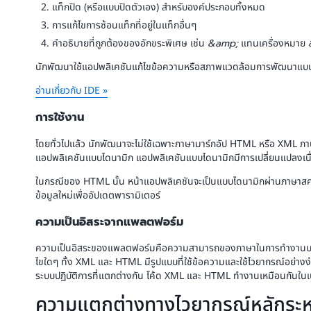
แท็กปิด (หรือแบบปิดตัวเอง) สำหรับองค์ประกอบทั้งหมด
การแก้ไขการซ้อนแท็กที่อยู่ในแท็กอื่นๆ
คำอธิบายที่ถูกต้องของอักขระพิเศษ เช่น
&amp;
แทนเครื่องหมาย
นักพัฒนาใช้แอปพลิเคชันแก้ไขข้อความหรือสภาพแวดล้อมการพัฒนาแบ
อ่านเกี่ยวกับ IDE »
การใช้งาน
โดยทั่วไปแล้ว นักพัฒนาจะไม่ใช้เฉพาะภาษามาร์กอัป HTML หรือ XML ภาษา
แอปพลิเคชันแบบไดนามิก แอปพลิเคชันแบบไดนามิกมีการเปลี่ยนแปลงเนื่อ
ในกรณีของ HTML นั้น หน้าแอปพลิเคชันจะเป็นแบบไดนามิกผ่านภาษาสคริป
ข้อมูลใหม่เพื่ออัปเดตพารามิเตอร์
ความเป็นอิสระจากแพลตฟอร์ม
ความเป็นอิสระของแพลตฟอร์มคือความสามารถของภาษาในการทำงานบนระ
ไขใดๆ ทั้ง XML และ HTML มีรูปแบบที่ใช้ข้อความและใช้ไวยากรณ์อย่างง
ระบบปฏิบัติการที่แตกต่างกัน โค้ด XML และ HTML ทำงานเหมือนกันในเ
ความแตกต่างทางไวยากรณ์หลักระ