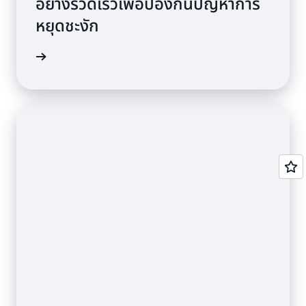
อย่างรวดเร็วเพื่อป้องกันปัญหาการ
หยุดชะงัก
เพิ่มเติม