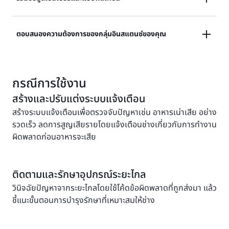
เหตุการณ์ที่สำคัญและคุณลักษณะของเซ็นเซอร์ด้วยคำสั่ง
"if-then-else" ง่ายๆ
รวมข้อมูลเซ็นเซอร์และแอปพลิเคชันเพื่อแสดงภาพ
ตอบสนองความต้องการของกลุ่มอินสแตนซ์ของคุณ
ประสิทธิภาพและคุณภาพของปฏิบัติการ จดจำรูปแบบที่ซับ
ซ้อน และเริ่มดำเนินการ เช่น การแจ้งเตือนอัตโนมัติ
ตอบสนองความต้องการของกลุ่มอินสแตนซ์ของคุณโดย
กรณีการใช้งาน
กำหนดตัวตรวจจับสำหรับอุปกรณ์เฉพาะที่มีการปรับขนาด
และจัดการอินสแตนซ์ทั้งหมดของอุปกรณ์นั้นโดยอัตโนมัติ
สร้างและปรับแต่งระบบแจ้งเตือน
สร้างระบบแจ้งเตือนเพื่อตรวจจับปัญหาเช่น อาหารเน่าเสีย อย่าง
รวดเร็ว ลดการสูญเสียรายโดยแจ้งเตือนช่างเกี่ยวกับการทำงาน
ผิดพลาดก่อนอาหารจะเสีย
ติดตามและรักษาอุปกรณ์ระยะไกล
วินิจฉัยปัญหาจากระยะไกลโดยใช้โค้ดข้อผิดพลาดที่ถูกส่งมา แล้ว
ชี้แนะขั้นตอนการบำรุงรักษาที่เหมาะสมให้ช่าง