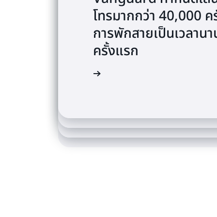
โทรมากกว่า 40,000 ครั้
การพักสายเป็นเวลานา
Dropbox แก้ไขปัญหาถึ
ครั้งแรก
Morrisons ส่งมอบศูน
ใน 180 ประเทศ
TechStyleOS ประหยั
โดยใช้ Amazon Lex
ดูวิดีโอ
อนุญาตรายปีและปรับป
ดูวิดีโอ
อ่านกรณีศึกษา
อ่านเรื่องราวของลูกค้า