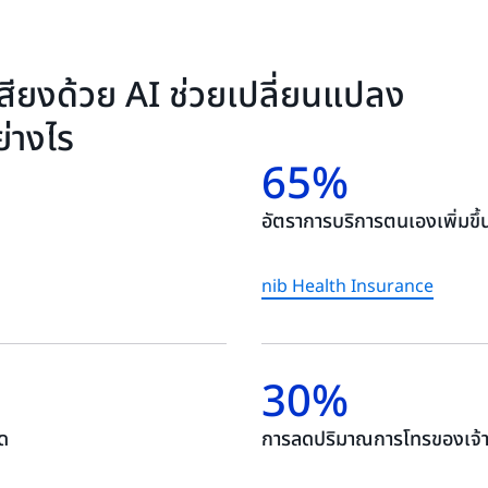
Conversation Builder (VCB
Amazon Lex ประมวลผลอินพุต
ขึ้น เปิดใช้งานความสามารถในก
สตรีมมิ่งครั้งเดียวหรือผ่านก
แทนที่จะเป็นวัน
กับการออกแบบแชทบอท AI ของ
ียงด้วย AI ช่วยเปลี่ยนแปลง
ตามคำขอ API
่างไร
65%
อัตราการบริการตนเองเพิ่มขึ้
nib Health Insurance
30%
ด
การลดปริมาณการโทรของเจ้าห