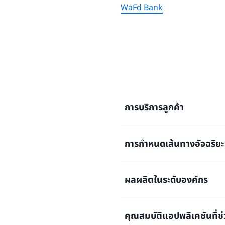
WaFd Bank
การบริการลูกค้า
การกําหนดเส้นทางอัจฉริยะ
เปิดใช้งานความสามารถในกา
สนองด้วยเสียงแบบโต้ตอบ (I
ลูกค้าได้อย่างรวดเร็วและมีประส
ผลผลิตในระดับองค์กร
โซลูชันศูนย์ติดต่อของ AWS โ
สร้างอินเทอร์เฟซการแชท AI แบ
ตัวแทนมนุษย์ที่เหมาะสมในศูนย์
ออกแบบโซลูชันเชิงสนทนาที่ส
คุณสมบัติแอปพลิเคชันที่ช
ด้านเทคนิค สิทธิประโยชน์ด้าน