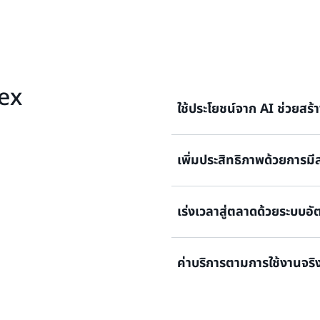
ex
ใช้ประโยชน์จาก AI ช่วยสร้
สร้างอินเทอร์เฟซเสียงและข้อ
เพิ่มประสิทธิภาพด้วยการ
นำเสนอโซลูชันแบบ end-to-end
สร้าง เผยแพร่ปรับใช้ และตรวจ
ใช้สามารถทำงานให้เสร็จสมบูร
ปรับใช้แชทบอท AI แบบข้อคว
เร่งเวลาสู่ตลาดด้วยระบบอัต
ตัวเลือกเพิ่มเติมแก่ผู้ใช้ใน
แชท เช่น Facebook Messen
Lex ผสานรวมเข้ากับ Amazon C
เคลื่อนด้วย AI ของ AWS เพื่
นักพัฒนาของคุณสามารถสร้าง
ค่าบริการตามการใช้งานจริ
กับคำถามของลูกค้าทุกช่องท
เขาสามารถให้คำอธิบายภาษาธร
รวมกับโซลูชันศูนย์ติดต่ออื่นๆ ท
ความจำเป็น Amazon Lex A
แบบบอทง่ายขึ้นด้วยการใช้บัน
จ่ายเฉพาะส่วนที่คุณใช้โดยไม่มี