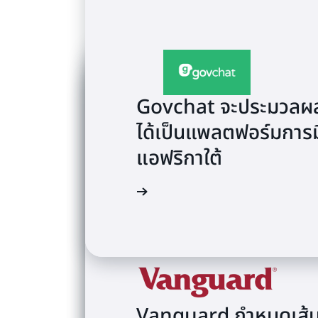
Govchat จะประมวลผลข
ได้เป็นแพลตฟอร์มการมี
แอฟริกาใต้
ดูวิดีโอ
Vanguard กำหนดเส้นท